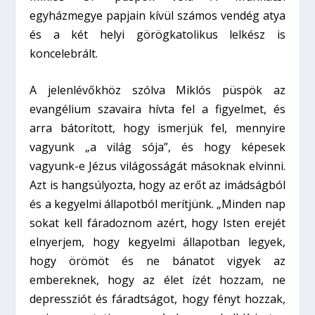
egyházmegye papjain kívül számos vendég atya
és a két helyi görögkatolikus lelkész is
koncelebrált.
A jelenlévőkhöz szólva Miklós püspök az
evangélium szavaira hívta fel a figyelmet, és
arra bátorított, hogy ismerjük fel, mennyire
vagyunk „a világ sója”, és hogy képesek
vagyunk-e Jézus világosságát másoknak elvinni.
Azt is hangsúlyozta, hogy az erőt az imádságból
és a kegyelmi állapotból merítjünk. „Minden nap
sokat kell fáradoznom azért, hogy Isten erejét
elnyerjem, hogy kegyelmi állapotban legyek,
hogy örömöt és ne bánatot vigyek az
embereknek, hogy az élet ízét hozzam, ne
depressziót és fáradtságot, hogy fényt hozzak,