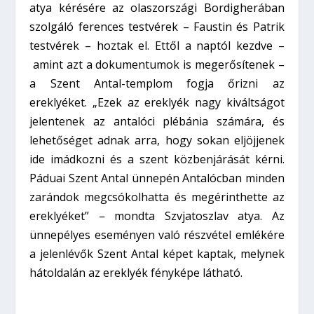
atya kérésére az olaszországi Bordigherában
szolgáló ferences testvérek – Faustin és Patrik
testvérek – hoztak el. Ettől a naptól kezdve –
amint azt a dokumentumok is megerősítenek –
a Szent Antal-templom fogja őrizni az
ereklyéket. „Ezek az ereklyék nagy kiváltságot
jelentenek az antalóci plébánia számára, és
lehetőséget adnak arra, hogy sokan eljöjjenek
ide imádkozni és a szent közbenjárását kérni.
Páduai Szent Antal ünnepén Antalócban minden
zarándok megcsókolhatta és megérinthette az
ereklyéket” – mondta Szvjatoszlav atya. Az
ünnepélyes eseményen való részvétel emlékére
a jelenlévők Szent Antal képet kaptak, melynek
hátoldalán az ereklyék fényképe látható.