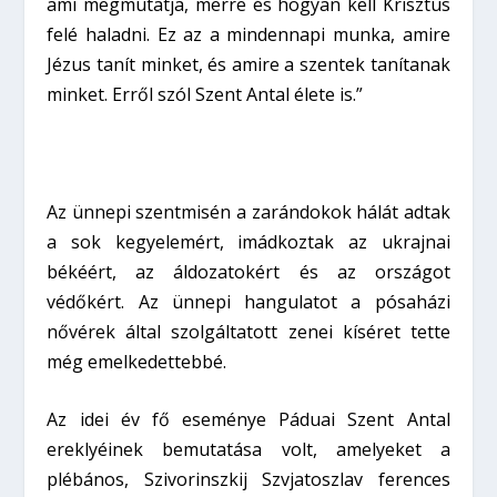
ami megmutatja, merre és hogyan kell Krisztus
felé haladni. Ez az a mindennapi munka, amire
Jézus tanít minket, és amire a szentek tanítanak
minket. Erről szól Szent Antal élete is.”
Az ünnepi szentmisén a zarándokok hálát adtak
a sok kegyelemért, imádkoztak az ukrajnai
békéért, az áldozatokért és az országot
védőkért. Az ünnepi hangulatot a pósaházi
nővérek által szolgáltatott zenei kíséret tette
még emelkedettebbé.
Az idei év fő eseménye Páduai Szent Antal
ereklyéinek bemutatása volt, amelyeket a
plébános, Szivorinszkij Szvjatoszlav ferences