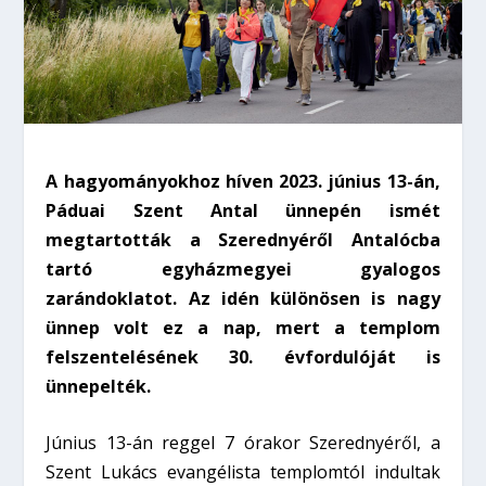
A hagyományokhoz híven 2023. június 13-án,
Páduai Szent Antal ünnepén ismét
megtartották a Szerednyéről Antalócba
tartó egyházmegyei gyalogos
zarándoklatot. Az idén különösen is nagy
ünnep volt ez a nap, mert a templom
felszentelésének 30. évfordulóját is
ünnepelték.
Június 13-án reggel 7 órakor Szerednyéről, a
Szent Lukács evangélista templomtól indultak