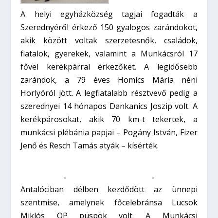
A helyi egyházközség tagjai fogadták a
Szerednyéről érkező 150 gyalogos zarándokot,
akik között voltak szerzetesnők, családok,
fiatalok, gyerekek, valamint a Munkácsról 17
fővel kerékpárral érkezőket. A legidősebb
zarándok, a 79 éves Homics Mária néni
Horlyóról jött. A legfiatalabb résztvevő pedig a
szerednyei 14 hónapos Dankanics Joszip volt. A
kerékpárosokat, akik 70 km-t tekertek, a
munkácsi plébánia papjai – Pogány István, Fizer
Jenő és Resch Tamás atyák – kísérték.
Antalóciban délben kezdődött az ünnepi
szentmise, amelynek főcelebránsa Lucsok
Miklós OP püspök volt. A Munkácsi