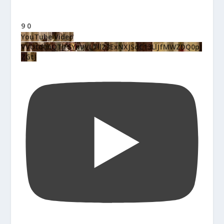
9
0
YouTube Video
VVUtd0hQTjFSYnVVLTllZ3ExNXJSdC13LlJfMWZDQ0pJ
ZGtJ