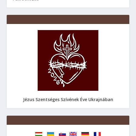
Jézus Szentséges Szívének Éve Ukrajnában