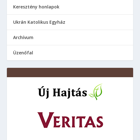
Keresztény honlapok
Ukrán Katolikus Egyház
Аrchívum
Üzenőfal