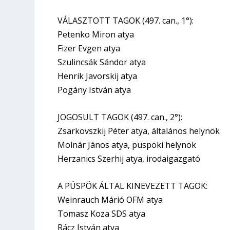
VÁLASZTOTT TAGOK (497. can., 1°):
Petenko Miron atya
Fizer Evgen atya
Szulincsák Sándor atya
Henrik Javorskij atya
Pogány István atya
JOGOSULT TAGOK (497. can., 2°):
Zsarkovszkij Péter atya, általános helynök
Molnár János atya, püspöki helynök
Herzanics Szerhij atya, irodaigazgató
A PÜSPÖK ÁLTAL KINEVEZETT TAGOK:
Weinrauch Márió OFM atya
Tomasz Koza SDS atya
Rácz István atya