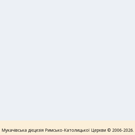
Мукачівська дієцезія Римсько-Католицької Церкви © 2006-2026.