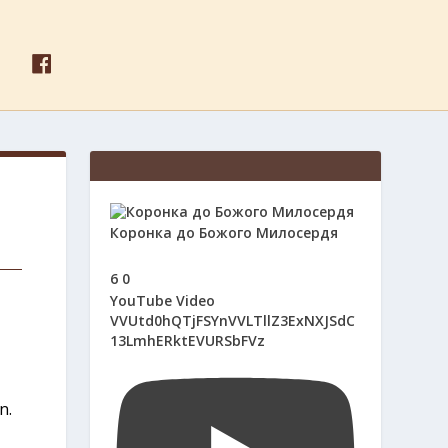
F
A
C
E
B
O
O
K
Коронка до Божого Милосердя
6
0
YouTube Video
VVUtd0hQTjFSYnVVLTllZ3ExNXJSdC
13LmhERktEVURSbFVz
n.