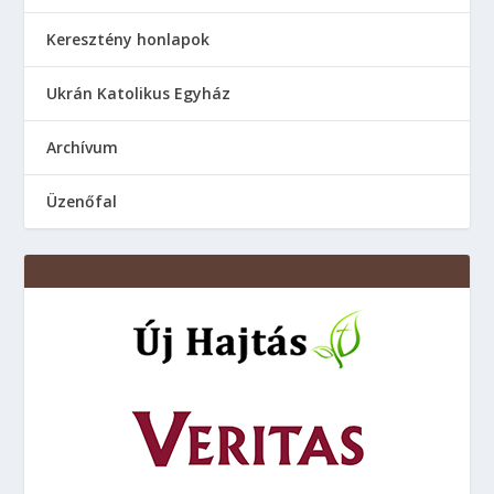
Keresztény honlapok
Ukrán Katolikus Egyház
Аrchívum
Üzenőfal