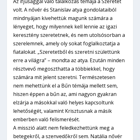
Az ifjúsággal való találkozás témája a Szeretet
volt. A nővér és Stanislav atya gondolataiból
mindnyájan kivehettük magunk számára a
lényeget, hogy milyennek kell lennie az igazi
keresztény szeretetnek, és nem utolsósorban a
szerelemnek, amely oly sokat foglalkoztatja a
fiatalokat. „Szeretetből és szeretni születtünk
erre a világra” – mondta az atya. Ezután minden
résztvevő megoszthatta a többiekkel, hogy
számára mit jelent szeretni. Természetesen
nem mehettünk el a Bűn témája mellett sem,
hiszen éppen a bűn az, ami nagyon gyakran
elzárja a másokkal való helyes kapcsoltunk
lehetőségét, valamint Krisztusnak a másik
emberben való felismerését.
A misszió alatt nem feledkezhettünk meg a
betegekről, a szenvedőkről sem. Natália nővér