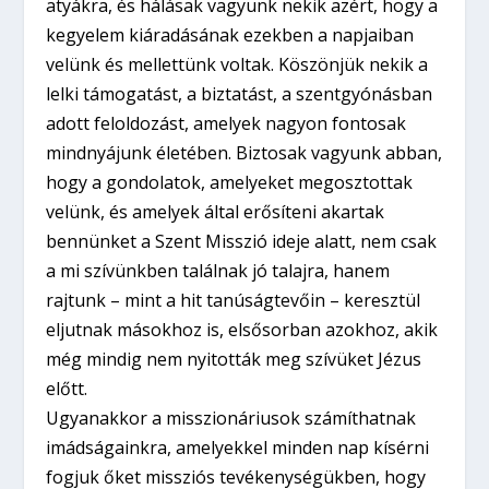
atyákra, és hálásak vagyunk nekik azért, hogy a
kegyelem kiáradásának ezekben a napjaiban
velünk és mellettünk voltak. Köszönjük nekik a
lelki támogatást, a biztatást, a szentgyónásban
adott feloldozást, amelyek nagyon fontosak
mindnyájunk életében. Biztosak vagyunk abban,
hogy a gondolatok, amelyeket megosztottak
velünk, és amelyek által erősíteni akartak
bennünket a Szent Misszió ideje alatt, nem csak
a mi szívünkben találnak jó talajra, hanem
rajtunk – mint a hit tanúságtevőin – keresztül
eljutnak másokhoz is, elsősorban azokhoz, akik
még mindig nem nyitották meg szívüket Jézus
előtt.
Ugyanakkor a misszionáriusok számíthatnak
imádságainkra, amelyekkel minden nap kísérni
fogjuk őket missziós tevékenységükben, hogy