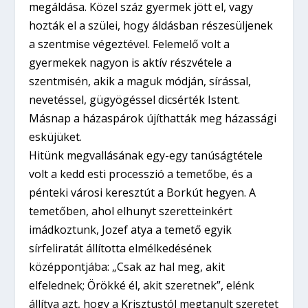
megáldása. Közel száz gyermek jött el, vagy
hozták el a szülei, hogy áldásban részesüljenek
a szentmise végeztével. Felemelő volt a
gyermekek nagyon is aktív részvétele a
szentmisén, akik a maguk módján, sírással,
nevetéssel, gügyögéssel dicsérték Istent.
Másnap a házaspárok újíthatták meg házassági
esküjüket.
Hitünk megvallásának egy-egy tanúságtétele
volt a kedd esti processzió a temetőbe, és a
pénteki városi keresztút a Borkút hegyen. A
temetőben, ahol elhunyt szeretteinkért
imádkoztunk, Jozef atya a temető egyik
sírfeliratát állította elmélkedésének
középpontjába: „Csak az hal meg, akit
elfelednek; Örökké él, akit szeretnek”, elénk
állítva azt, hogy a Krisztustól megtanult szeretet