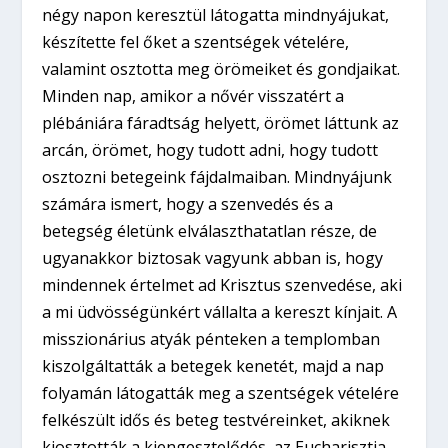
négy napon keresztül látogatta mindnyájukat,
készítette fel őket a szentségek vételére,
valamint osztotta meg örömeiket és gondjaikat.
Minden nap, amikor a nővér visszatért a
plébániára fáradtság helyett, örömet láttunk az
arcán, örömet, hogy tudott adni, hogy tudott
osztozni betegeink fájdalmaiban. Mindnyájunk
számára ismert, hogy a szenvedés és a
betegség életünk elválaszthatatlan része, de
ugyanakkor biztosak vagyunk abban is, hogy
mindennek értelmet ad Krisztus szenvedése, aki
a mi üdvösségünkért vállalta a kereszt kínjait. A
misszionárius atyák pénteken a templomban
kiszolgáltatták a betegek kenetét, majd a nap
folyamán látogatták meg a szentségek vételére
felkészült idős és beteg testvéreinket, akiknek
kiosztották a kiengesztelődés, az Eucharisztia