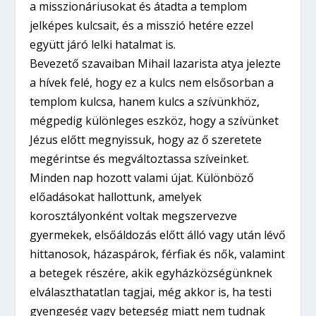
a misszionáriusokat és átadta a templom
jelképes kulcsait, és a misszió hetére ezzel
együtt járó lelki hatalmat is.
Bevezető szavaiban Mihail lazarista atya jelezte
a hívek felé, hogy ez a kulcs nem elsősorban a
templom kulcsa, hanem kulcs a szívünkhöz,
mégpedig különleges eszköz, hogy a szívünket
Jézus előtt megnyissuk, hogy az ő szeretete
megérintse és megváltoztassa szíveinket.
Minden nap hozott valami újat. Különböző
előadásokat hallottunk, amelyek
korosztályonként voltak megszervezve
gyermekek, elsőáldozás előtt álló vagy után lévő
hittanosok, házaspárok, férfiak és nők, valamint
a betegek részére, akik egyházközségünknek
elválaszthatatlan tagjai, még akkor is, ha testi
gyengeség vagy betegség miatt nem tudnak