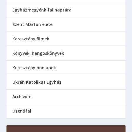
Egyházmegyénk falinaptára
Szent Márton élete
Keresztény filmek
Könyvek, hangoskönyvek
Keresztény honlapok
Ukrán Katolikus Egyház
Аrchívum
Üzenőfal