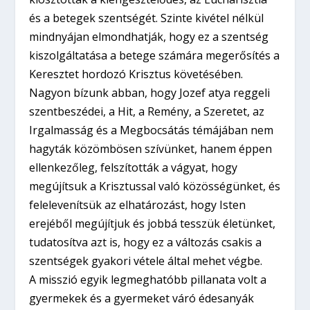
és a betegek szentségét. Szinte kivétel nélkül
mindnyájan elmondhatják, hogy ez a szentség
kiszolgáltatása a betege számára megerősítés a
Keresztet hordozó Krisztus követésében.
Nagyon bízunk abban, hogy Jozef atya reggeli
szentbeszédei, a Hit, a Remény, a Szeretet, az
Irgalmasság és a Megbocsátás témájában nem
hagyták közömbösen szívünket, hanem éppen
ellenkezőleg, felszították a vágyat, hogy
megújítsuk a Krisztussal való közösségünket, és
felelevenítsük az elhatározást, hogy Isten
erejéből megújítjuk és jobbá tesszük életünket,
tudatosítva azt is, hogy ez a változás csakis a
szentségek gyakori vétele által mehet végbe.
A misszió egyik legmeghatóbb pillanata volt a
gyermekek és a gyermeket váró édesanyák