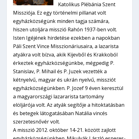
Katolikus Plébánia Szent
Missziója. Ez egy történelmi pillanat volt
egyházközségünk minden tagja számára,
hiszen utoljára misszió Rahón 1937-ben volt.
Isten Igéjének hirdetése ezekben a napokban
Páli Szent Vince Misszionáriusaira, a lazarista
atyákra volt bízva, akik Kijevből és Krakkoból
érkeztek egyházközségünkbe, mégpedig P.
Stanislav, P. Mihail és P. Juzek vezették a
kétnyelvű, magyar és ukrán nyelvű, missziót
egyházközségünkben.
P. Jozef 9 éven keresztül
a magyarországi lazararista tartomány
elöljárója volt. Az atyák segítője a hitoktatásban
és betegek látogatásában Natália vincés
szerzetesnővér volt.
A misszió 2012. október 14-21. között zajlott
egyházközségünkben. Mikulyák László esperes-