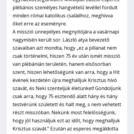
plébános személyes hangvételű levéllel fordult
minden római katolikus családhoz, meghívva
őket erre az eseményre.
A misszió ünnepélyes megnyitójára a vasárnapi
nagymisén került sor. László atya bevezető
szavaiban azt mondta, hogy „ez a pillanat nem
csak történelmi, hiszen 75 év után ismét misszió
van plébánián területén, hanem elsősorban
szent, hiszen lehetőségünk van arra, hogy a Hit
évének kezdetén újra meghalljuk Krisztus hívó
szavát, és Neki szenteljük életünket! Gondoljunk
csak arra, hogy 75 esztendő alatt hány és hány
testvérünk született és halt meg, s nem vehetett
részt misszóban. Nekünk most felelősségünk,
hogy jól használjuk ezt az időt, hogy meghalljuk
Krisztus szavát.” Ezután az esperes megáldotta