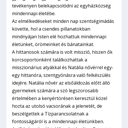
tevékenyen belekapcsolódni az egyházközség
mindennapi életébe.
Az elmélkedéseket minden nap szentségimádás
követte, hol a csendes pillanatokban
mindnyájan Isten elé hozhattuk mindennapi
életünket, örömeinket és bánatainkat.
A hittanosok számára is volt misszió, hiszen ők
korcsoportonként találkozhattak a
misszionárius atyákkal és Natália nővérrel egy-
egy hittanóra, szentgyónásra való felkészülés
idejére. Natália nővér az elsőáldozás előtt álló
gyermekek számára a szó legszorosabb
értelmében a kenyértörésen keresztül közel
hozta az utolsó vacsorának a jelenetét, de
beszélgettek a Tízparancsolatnak a
fontosságáról is a mindennapi életünkben.