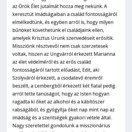
az Örök Élet jutalmát hozza meg nekünk. A
keresztút imádságaiban a család fontosságáról
elmélkedtünk, és egyben arról is, hogy milyen
bűnöket követhetünk el családjaink ellen,
amelyek Krisztus Urunk szenvedéseit erősítik.
Missziónk résztvevői nem csak szerzetesek
voltak, hiszen az Ungvárról érkezett Marianna
az élet védelméről és az erős család
fontosságáról tartott előadást, Edit, aki
Szolyváról érkezett, a csodatevő éremről
beszélt, a Lembergből érkezett két fiatal pedig
arról tette tanúságot, hogy az Isten hogyan
ragadta ki őket az alkohol és a kábítószer
rabságából, és gyógyítja őket nap mint nap az
imádság és a szentségek gyakori vétele által.
Nagy szeretettel gondolunk a misszionárius