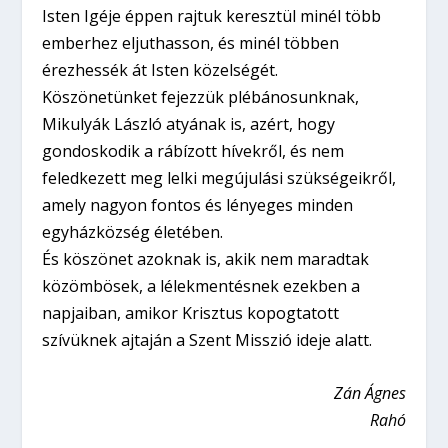
Isten Igéje éppen rajtuk keresztül minél több
emberhez eljuthasson, és minél többen
érezhessék át Isten közelségét.
Köszönetünket fejezzük plébánosunknak,
Mikulyák László atyának is, azért, hogy
gondoskodik a rábízott hívekről, és nem
feledkezett meg lelki megújulási szükségeikről,
amely nagyon fontos és lényeges minden
egyházközség életében.
És köszönet azoknak is, akik nem maradtak
közömbösek, a lélekmentésnek ezekben a
napjaiban, amikor Krisztus kopogtatott
szívüknek ajtaján a Szent Misszió ideje alatt.
Zán Ágnes
Rahó