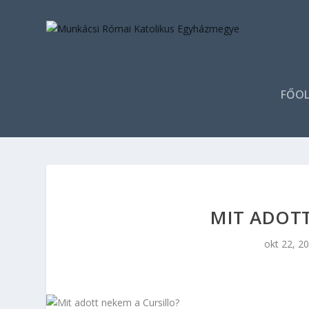
FŐOL
MIT ADOTT
okt 22, 2