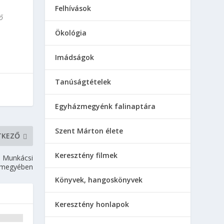
Felhívások
vő
Ökológia
Imádságok
Tanúságtételek
Egyházmegyénk falinaptára
Szent Márton élete
TKEZŐ
Keresztény filmek
a Munkácsi
zmegyében
Könyvek, hangoskönyvek
Keresztény honlapok