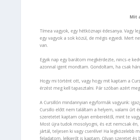
Mit 
Tímea vagyok, egy hétköznapi édesanya. Vagy le
egy vagyok a sok közül, de mégis egyedi. Mert ne
van.
Egyik nap egy barátom megkérdezte, nincs-e kedv
azonnal igent mondtam. Gondoltam, ha csak há
Hogy mi történt ott, vagy hogy mit kaptam a Cursi
érzést meg kell tapasztalni. Pár szóban azért m
A Cursillón mindannyian egyformák vagyunk: igaz
Cursillo előtt nem találtam a helyem, valami űrt 
szeretetet kaptam olyan emberektől, mint te vagy
Most újra tudok mosolyogni, és ezt nemcsak én, 
jártál, teljesen ki vagy cserélve! Ha legközelebb
feladatom, lelkierőt is kaptam. Olyan szeretet és