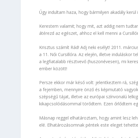
Úgy indultam haza, hogy bármilyen akadály kerül
Kerestem valamit; hogy mit, azt addig nem tudtam
átérezd az egészet, ahhoz el kell menni a Cursill
Krisztus számít Rád! Adj neki esélyt! 2011. márci
a 11. Női Cursillóra. Az elején, illetve induláskor
a legfiatalabb résztvevő (huszonévesen), mi ker
ember között!
Persze ekkor már késő volt: jelentkeztem rá, szég
a fejemben, mennyire önző és képmutató vagyok, 
szépségű tájat, illetve az európai színvonalú lelk
kikapcsolódásommal törődtem. Ezen őrlődtem eg
Másnap reggel elhatároztam, hogy amint lesz lehe
elé. Elhatározásomnak péntek este eleget tehett