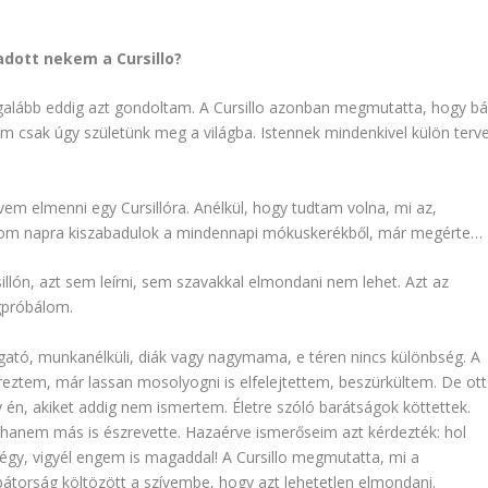
adott nekem a Cursillo?
galább eddig azt gondoltam. A Cursillo azonban megmutatta, hogy bá
m csak úgy születünk meg a világba. Istennek mindenkivel külön terv
em elmenni egy Cursillóra. Anélkül, hogy tudtam volna, mi az,
rom napra kiszabadulok a mindennapi mókuskerékből, már megérte…
llón, azt sem leírni, sem szavakkal elmondani nem lehet. Azt az
egpróbálom.
gató, munkanélküli, diák vagy nagymama, e téren nincs különbség. A
éreztem, már lassan mosolyogni is elfelejtettem, beszürkültem. De ott
 én, akiket addig nem ismertem. Életre szóló barátságok köttettek.
hanem más is észrevette. Hazaérve ismerőseim azt kérdezték: hol
 mégy, vigyél engem is magaddal! A Cursillo megmutatta, mi a
 bátorság költözött a szívembe, hogy azt lehetetlen elmondani.