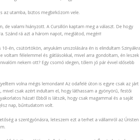
 is az utamba, biztos megbirkózom vele.
, de valami hiányzott. A Cursillón kaptam meg a választ. De hogy
óra. Szánd rá azt a három napot, meglátod, megéri!
us 10-én, csütörtökön, anyukám unszolására én is elindultam Szinyákra
 tele voltam félelemmel és gátlásokkal, mivel arra gondoltam, én leszek
esnivalóm nekem ott? Egy csomó idegen, tőlem jó pár évvel idősebb
yelltem volna mégis lemondani! Az odafelé úton is egyre csak az járt
mivel csak azért indultam el, hogy láthassam a gyönyörű, festői
igyakorlatos házat! Ebből is látszik, hogy csak magammal és a saját
ész nap, bűntudatom volt.
tőség a szentgyónásra, leteszem ezt a terhet a vállamról az Úristen
em.