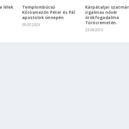
 lélek
Templombúcsú
Kárpátaljai szatmár
Kőrösmezőn Péter és Pál
irgalmas nővér
apostolok ünnepén
örökfogadalma
Túrócremetén.
05.07.2023
23.09.2013