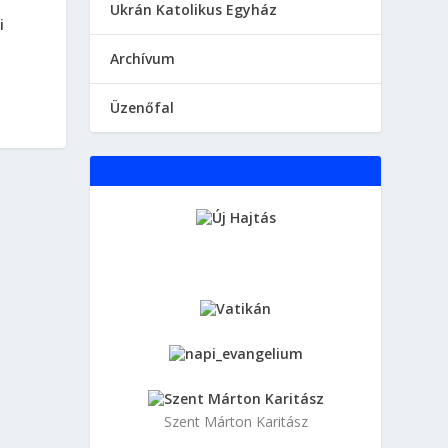
Ukrán Katolikus Egyház
i
Аrchívum
Üzenőfal
Szent Márton Karitász