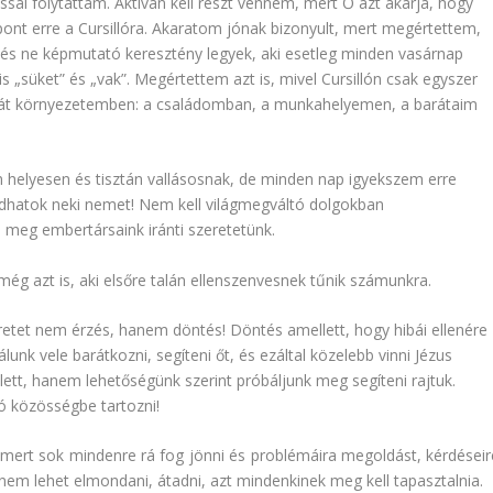
ással folytattam. Aktívan kell részt vennem, mert Ő azt akarja, hogy
ont erre a Cursillóra. Akaratom jónak bizonyult, mert megértettem,
les és ne képmutató keresztény legyek, aki esetleg minden vasárnap
 „süket” és „vak”. Megértettem azt is, mivel Cursillón csak egyszer
saját környezetemben: a családomban, a munkahelyemen, a barátaim
lyesen és tisztán vallásosnak, de minden nap igyekszem erre
ndhatok neki nemet! Nem kell világmegváltó dolgokban
l meg embertársaink iránti szeretetünk.
még azt is, aki elsőre talán ellenszenvesnek tűnik számunkra.
eretet nem érzés, hanem döntés! Döntés amellett, hogy hibái ellenére
unk vele barátkozni, segíteni őt, és ezáltal közelebb vinni Jézus
tt, hanem lehetőségünk szerint próbáljunk meg segíteni rajtuk.
ó közösségbe tartozni!
 mert sok mindenre rá fog jönni és problémáira megoldást, kérdéseir
 nem lehet elmondani, átadni, azt mindenkinek meg kell tapasztalnia.