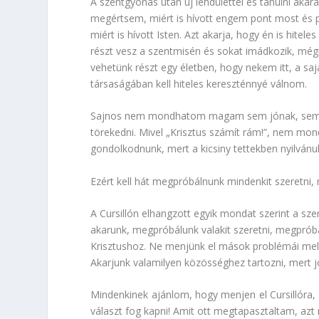
A szentgyónás után új lendülettel és tanulni akar
megértsem, miért is hívott engem pont most és p
miért is hívott Isten. Azt akarja, hogy én is hite
részt vesz a szentmisén és sokat imádkozik, mégis
vehetünk részt egy életben, hogy nekem itt, a 
társaságában kell hiteles kereszténnyé válnom.
Sajnos nem mondhatom magam sem jónak, sem he
törekedni. Mivel „Krisztus számít rám!”, nem mo
gondolkodnunk, mert a kicsiny tettekben nyilvánu
Ezért kell hát megpróbálnunk mindenkit szeretni, 
A Cursillón elhangzott egyik mondat szerint a sz
akarunk, megpróbálunk valakit szeretni, megpróbál
Krisztushoz. Ne menjünk el mások problémái melle
Akarjunk valamilyen közösséghez tartozni, mert j
Mindenkinek ajánlom, hogy menjen el Cursillóra,
választ fog kapni! Amit ott megtapasztaltam, azt