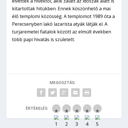
elvették a hívektől, akik zalatt az időszak alatt is
kitartottak hitükben. Ennek köszönhető a mai
élő templomi közösség. A templomot 1989 óta a
Perecsenyben lakó lazarista atyák látják el. A
turjaremetei fiatalok között az elmúlt években
több papi hivatás is született.
MEGOSZTÁS:
ÉRTÉKELÉS: