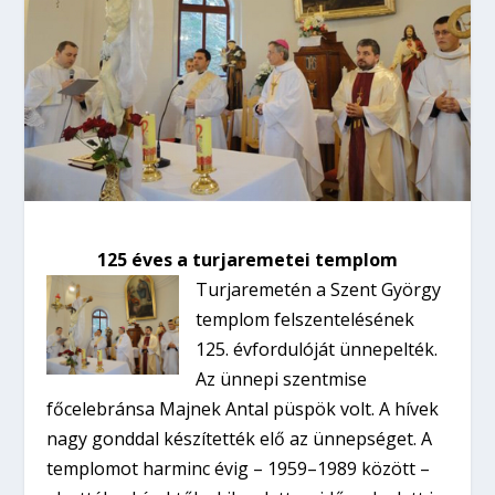
125 éves a turjaremetei templom
Turjaremetén a Szent György
templom felszentelésének
125. évfordulóját ünnepelték.
Az ünnepi szentmise
főcelebránsa Majnek Antal püspök volt. A hívek
nagy gonddal készítették elő az ünnepséget.
A
templomot harminc évig – 1959–1989 között –