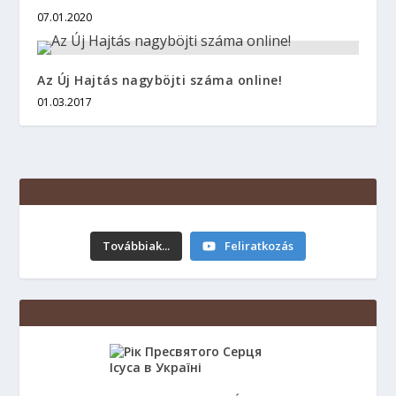
07.01.2020
Az Új Hajtás nagyböjti száma online!
01.03.2017
Továbbiak...
Feliratkozás
Urunk színeváltozása. 2026.08.06
04.08.2026 17:46