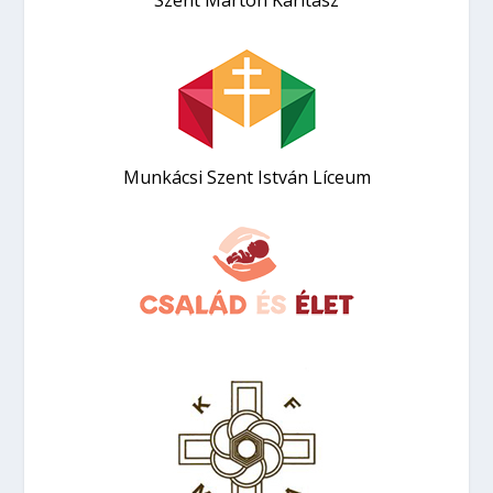
Szent Márton Karitász
Munkácsi Szent István Líceum