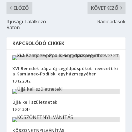
ELŐZŐ
KÖVETKEZŐ
Ifjúsági Találkozó
Rádióadások
Ráton
KAPCSOLÓDÓ CIKKEK
XVI Benedek pápa új segédpüspököt nevezett ki
a Kamjanec-Podilski egyházmegyében
10.12.2012
Újjá kell születnetek!
19.04.2014
KÖSZÖNETNYILVÁNÍTÁS