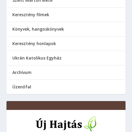
Szent Márton élete
Keresztény filmek
Könyvek, hangoskönyvek
Keresztény honlapok
Ukrán Katolikus Egyház
Аrchívum
Üzenőfal