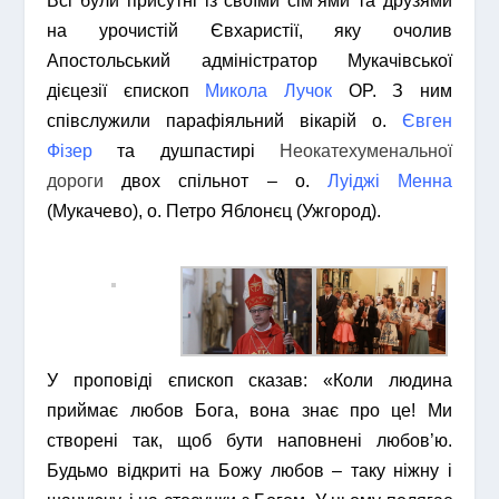
Всі були присутні із своїми сім’ями та друзями
на урочистій Євхаристії, яку очолив
Апостольський адміністратор Мукачівської
дієцезії єпископ
Микола Лучок
OP. З ним
співслужили парафіяльний вікарій о.
Євген
Фізер
та душпастирі
Неокатехуменальної
дороги
двох спільнот – о.
Луіджі Менна
(Мукачево), о. Петро Яблонєц (Ужгород).
У проповіді єпископ сказав: «Коли людина
приймає любов Бога, вона знає про це! Ми
створені так, щоб бути наповнені любов’ю.
Будьмо відкриті на Божу любов – таку ніжну і