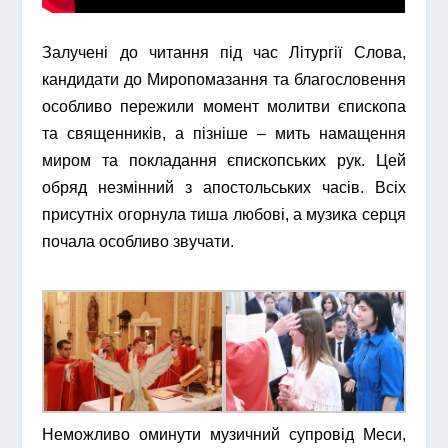
Залучені до читання під час Літургії Слова,
кандидати до Миропомазання та благословення
особливо пережили момент молитви єпископа
та священників, а пізніше – мить намащення
миром та покладання єпископських рук. Цей
обряд незмінний з апостольських часів. Всіх
присутніх огорнула тиша любові, а музика серця
почала особливо звучати.
Неможливо оминути музичний супровід Меси,