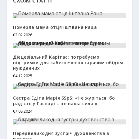
СХОЖІ СТАТТІ
Померла мама отця Іштвана Раца
02.02.2026
Дієцезіальний Карітас: потребуємо
підтримки для забезпечення гарячим обідом
нужденних
04.12.2025
Сестра Едіта Марія SSpS: «Не журіться, бо
радість у Господі – це ваша сила!»
07.08.2024
Передвеликодня зустріч духовенства з
владою