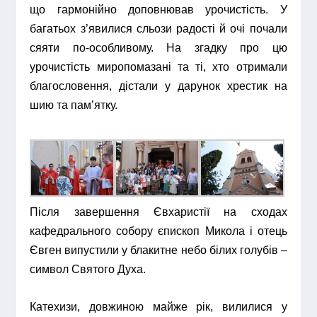
що гармонійно доповнював урочистість. У
багатьох з’явилися сльози радості й очі почали
сяяти по-особливому.
На згадку про цю
урочистість миропомазані та ті, хто отримали
благословення, дістали у дарунок хрестик на
шию та пам’ятку.
Після завершення Євхаристії на сходах
кафедрального собору єпископ Микола і отець
Євген випустили у блакитне небо білих голубів –
символ Святого Духа.
Катехизи, довжиною майже рік, вилилися у