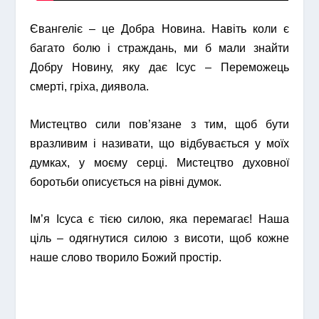
Євангеліє – це Добра Новина. Навіть коли є
багато болю і страждань, ми б мали знайти
Добру Новину, яку дає Ісус – Переможець
смерті, гріха, диявола.
Мистецтво сили пов’язане з тим, щоб бути
вразливим і називати, що відбувається у моїх
думках, у моєму серці. Мистецтво духовної
боротьби описується на рівні думок.
Ім’я Ісуса є тією силою, яка перемагає! Наша
ціль – одягнутися силою з висоти, щоб кожне
наше слово творило Божий простір.