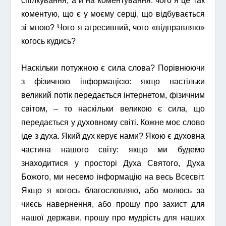
спілкування, а й на коментування: чого я це так
коментую, що є у моєму серці, що відбувається
зі мною? Чого я агресивний, чого «відправляю»
когось кудись?
Наскільки потужною є сила слова? Порівнюючи
з фізичною інформацією: якщо настільки
великий потік передається інтернетом, фізичним
світом, – то наскільки великою є сила, що
передається у духовному світі. Кожне моє слово
іде з духа. Який дух керує нами? Якою є духовна
частина нашого світу: якщо ми будемо
знаходитися у просторі Духа Святого, Духа
Божого, ми несемо інформацію на весь Всесвіт.
Якщо я когось благословляю, або молюсь за
чиєсь навернення, або прошу про захист для
нашої держави, прошу про мудрість для наших