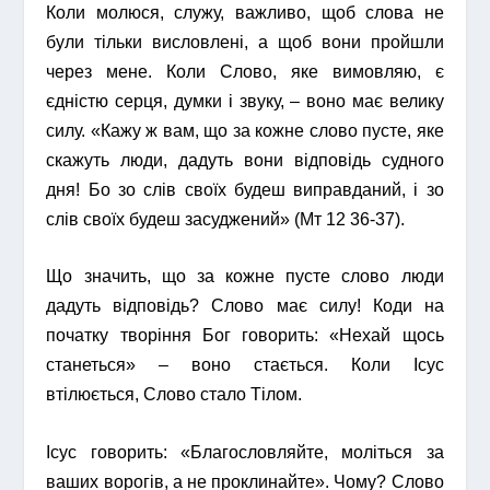
Коли молюся, служу, важливо, щоб слова не
були тільки висловлені, а щоб вони пройшли
через мене. Коли Слово, яке вимовляю, є
єдністю серця, думки і звуку, – воно має велику
силу. «Кажу ж вам, що за кожне слово пусте, яке
скажуть люди, дадуть вони відповідь судного
дня! Бо зо слів своїх будеш виправданий, і зо
слів своїх будеш засуджений» (Мт 12 36-37).
Що значить, що за кожне пусте слово люди
дадуть відповідь? Слово має силу! Коди на
початку творіння Бог говорить: «Нехай щось
станеться» – воно стається. Коли Ісус
втілюється, Слово стало Тілом.
Ісус говорить: «Благословляйте, моліться за
ваших ворогів, а не проклинайте». Чому? Слово