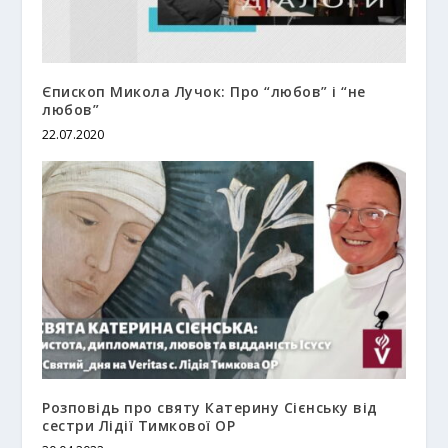
Єпископ Микола Лучок: Про “любов” і “не
любов”
22.07.2020
Розповідь про святу Катерину Сієнську від
сестри Лідії Тимкової ОР