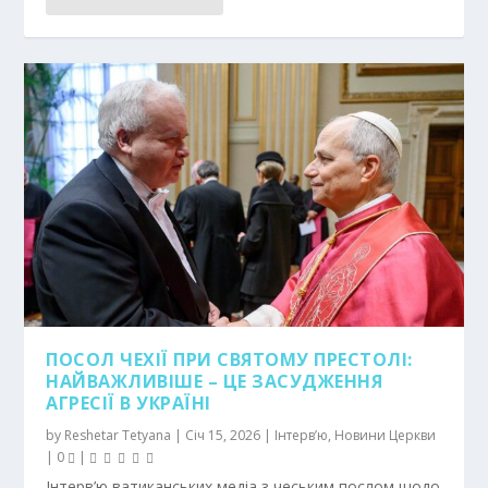
ПОСОЛ ЧЕХІЇ ПРИ СВЯТОМУ ПРЕСТОЛІ:
НАЙВАЖЛИВІШЕ – ЦЕ ЗАСУДЖЕННЯ
АГРЕСІЇ В УКРАЇНІ
by
Reshetar Tetyana
|
Січ 15, 2026
|
Інтерв’ю
,
Новини Церкви
|
0
|
Інтерв’ю ватиканських медіа з чеським послом щодо