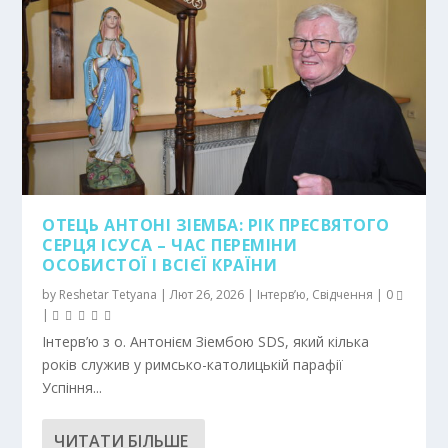
ОТЕЦЬ АНТОНІ ЗІЕМБА: РІК ПРЕСВЯТОГО
СЕРЦЯ ІСУСА – ЧАС ПЕРЕМІНИ
ОСОБИСТОЇ І ВСІЄЇ КРАЇНИ
by
Reshetar Tetyana
|
Лют 26, 2026
|
Інтерв’ю
,
Свідчення
|
0
|
Інтерв’ю з о. Антонієм Зіембою SDS, який кілька
років служив у римсько-католицькій парафії
Успіння...
ЧИТАТИ БІЛЬШЕ