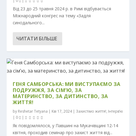
|
0
|
Від 23 до 25 травня 2024 р. в Римі відбувається
Міжнародний конгрес на тему «Задля
синодального...
ЧИТАТИ БІЛЬШЕ
ГЕНЯ САМБОРСЬКА: МИ ВИСТУПАЄМО ЗА
ПОДРУЖЖЯ, ЗА СІМ’Ю, ЗА
МАТЕРИНСТВО, ЗА ДИТИНСТВО, ЗА
ЖИТТЯ!
by
Reshetar Tetyana
|
Кві 17, 2024
|
Захистімо життя!
,
Інтерв’ю
|
0
|
Як повідомлялося, у Павшині на Мукачівщині 12-14
квітня, проходив семінар про захист життя від...