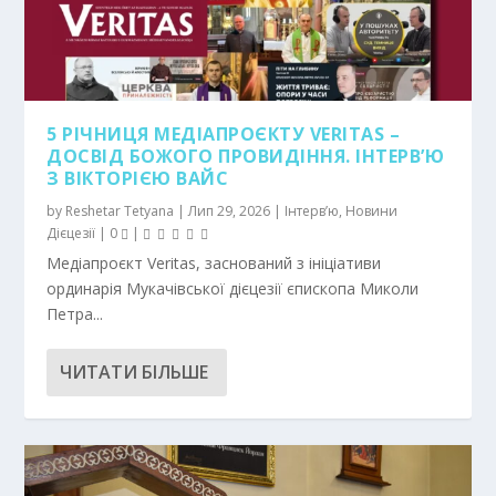
5 РІЧНИЦЯ МЕДІАПРОЄКТУ VERITAS –
ДОСВІД БОЖОГО ПРОВИДІННЯ. ІНТЕРВ’Ю
З ВІКТОРІЄЮ ВАЙС
by
Reshetar Tetyana
|
Лип 29, 2026
|
Інтерв’ю
,
Новини
Дієцезії
|
0
|
Медіапроєкт Veritas, заснований з ініціативи
ординарія Мукачівської дієцезії єпископа Миколи
Петра...
ЧИТАТИ БІЛЬШЕ