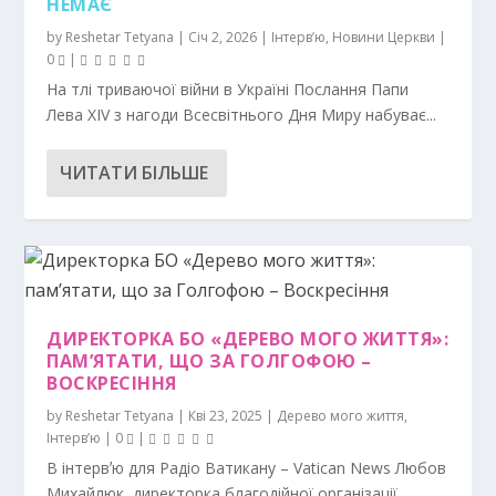
НЕМАЄ
by
Reshetar Tetyana
|
Січ 2, 2026
|
Інтерв’ю
,
Новини Церкви
|
0
|
На тлі триваючої війни в Україні Послання Папи
Лева XIV з нагоди Всесвітнього Дня Миру набуває...
ЧИТАТИ БІЛЬШЕ
ДИРЕКТОРКА БО «ДЕРЕВО МОГО ЖИТТЯ»:
ПАМʼЯТАТИ, ЩО ЗА ГОЛГОФОЮ –
ВОСКРЕСІННЯ
by
Reshetar Tetyana
|
Кві 23, 2025
|
Дерево мого життя
,
Інтерв’ю
|
0
|
В інтервʼю для Радіо Ватикану – Vatican News Любов
Михайлюк, директорка благодійної організації...