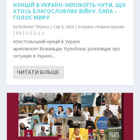
НУНЦІЙ В УКРАЇНІ: НЕПОКОЇТЬ ЧУТИ, ЩО
ХТОСЬ БЛАГОСЛОВЛЯЄ ВІЙНУ. ПАПА –
ГОЛОС МИРУ
by
Reshetar Tetyana
|
Сер 6, 2026
|
Інтерв’ю
,
Новини Церкви
|
0
|
Апостольський нунцій в Україні
архієпископ Вісвальдас Кульбокас розповідає про
ситуацію в Україні,...
ЧИТАТИ БІЛЬШЕ