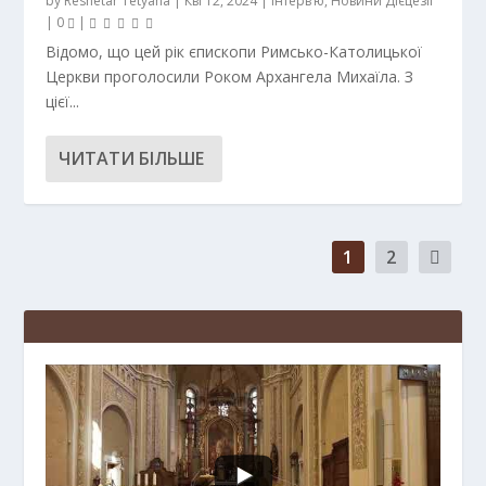
by
Reshetar Tetyana
|
Кві 12, 2024
|
Інтерв’ю
,
Новини Дієцезії
|
0
|
Відомо, що цей рік єпископи Римсько-Католицької
Церкви проголосили Роком Архангела Михаїла. З
цієї...
ЧИТАТИ БІЛЬШЕ
1
2