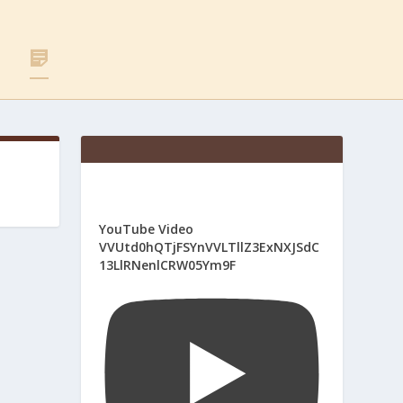
F
Д
A
Л
C
Я
E
С
B
В
O
Я
O
Щ
K
Е
Н
И
К
І
YouTube Video
В
VVUtd0hQTjFSYnVVLTllZ3ExNXJSdC
13LlRNenlCRW05Ym9F