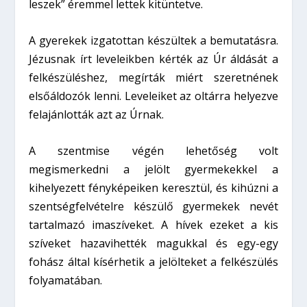
leszek” éremmel lettek kitüntetve.
A gyerekek izgatottan készültek a bemutatásra.
Jézusnak írt leveleikben kérték az Úr áldását a
felkészüléshez, megírták miért szeretnének
elsőáldozók lenni. Leveleiket az oltárra helyezve
felajánlották azt az Úrnak.
A szentmise végén lehetőség volt
megismerkedni a jelölt gyermekekkel a
kihelyezett fényképeiken keresztül, és kihúzni a
szentségfelvételre készülő gyermekek nevét
tartalmazó imaszíveket. A hívek ezeket a kis
szíveket hazavihették magukkal és egy-egy
fohász által kísérhetik a jelölteket a felkészülés
folyamatában.