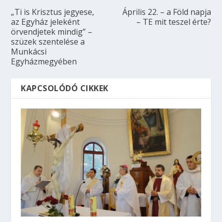
„Ti is Krisztus jegyese,
Április 22. – a Föld napja
az Egyház jeleként
– TE mit teszel érte?
örvendjetek mindig” –
szüzek szentelése a
Munkácsi
Egyházmegyében
KAPCSOLÓDÓ CIKKEK