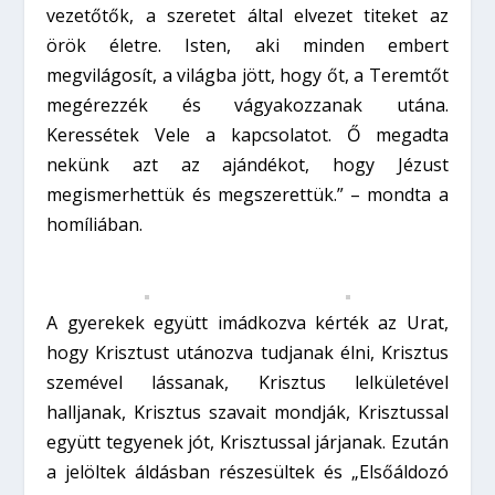
vezetőtők, a szeretet által elvezet titeket az
örök életre. Isten, aki minden embert
megvilágosít, a világba jött, hogy őt, a Teremtőt
megérezzék és vágyakozzanak utána.
Keressétek Vele a kapcsolatot. Ő megadta
nekünk azt az ajándékot, hogy Jézust
megismerhettük és megszerettük.” – mondta a
homíliában.
A gyerekek együtt imádkozva kérték az Urat,
hogy Krisztust utánozva tudjanak élni, Krisztus
szemével lássanak, Krisztus lelkületével
halljanak, Krisztus szavait mondják, Krisztussal
együtt tegyenek jót, Krisztussal járjanak. Ezután
a jelöltek áldásban részesültek és „Elsőáldozó