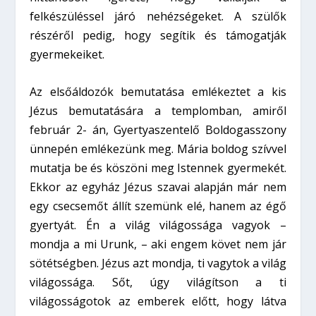
felkészüléssel járó nehézségeket. A szülők
részéről pedig, hogy segítik és támogatják
gyermekeiket.
Az elsőáldozók bemutatása emlékeztet a kis
Jézus bemutatására a templomban, amiről
február 2- án, Gyertyaszentelő Boldogasszony
ünnepén emlékezünk meg. Mária boldog szívvel
mutatja be és köszöni meg Istennek gyermekét.
Ekkor az egyház Jézus szavai alapján már nem
egy csecsemőt állít szemünk elé, hanem az égő
gyertyát. Én a világ világossága vagyok –
mondja a mi Urunk, – aki engem követ nem jár
sötétségben. Jézus azt mondja, ti vagytok a világ
világossága. Sőt, úgy világítson a ti
világosságotok az emberek előtt, hogy látva