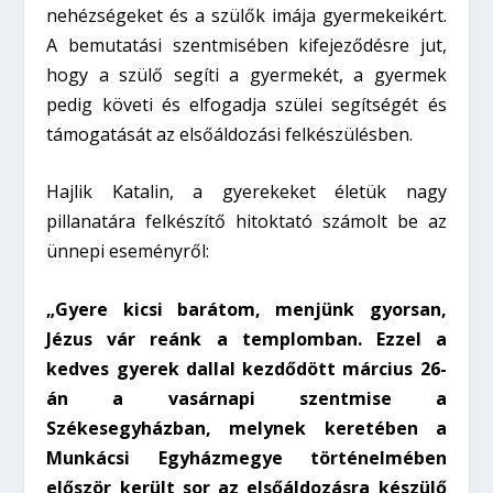
nehézségeket és a szülők imája gyermekeikért.
A bemutatási szentmisében kifejeződésre jut,
hogy a szülő segíti a gyermekét, a gyermek
pedig követi és elfogadja szülei segítségét és
támogatását az elsőáldozási felkészülésben.
Hajlik Katalin, a gyerekeket életük nagy
pillanatára felkészítő hitoktató számolt be az
ünnepi eseményről:
„Gyere kicsi barátom, menjünk gyorsan,
Jézus vár reánk a templomban. Ezzel a
kedves gyerek dallal kezdődött március 26-
án a vasárnapi szentmise a
Székesegyházban, melynek keretében a
Munkácsi Egyházmegye történelmében
először került sor az elsőáldozásra készülő