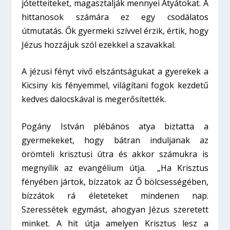
jótetteiteket, magasztalják mennyei Atyátokat. A
hittanosok számára ez egy csodálatos
útmutatás. Ők gyermeki szívvel érzik, értik, hogy
Jézus hozzájuk szól ezekkel a szavakkal.
A jézusi fényt vivő elszántságukat a gyerekek a
Kicsiny kis fényemmel, világítani fogok kezdetű
kedves dalocskával is megerősítették.
Pogány István plébános atya biztatta a
gyermekeket, hogy bátran induljanak az
örömteli krisztusi útra és akkor számukra is
megnyílik az evangélium útja. „Ha Krisztus
fényében jártok, bízzatok az Ő bölcsességében,
bízzátok rá életeteket mindenen nap.
Szeressétek egymást, ahogyan Jézus szeretett
minket. A hit útja amelyen Krisztus lesz a