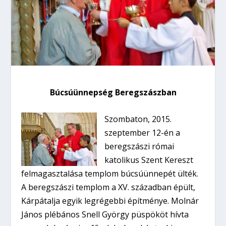
Búcsúünnepség Beregszászban
Szombaton, 2015.
szeptember 12-én a
beregszászi római
katolikus Szent Kereszt
felmagasztalása templom búcsúünnepét ülték.
A beregszászi templom a XV. században épült,
Kárpátalja egyik legrégebbi építménye. Molnár
János plébános Snell György püspököt hívta