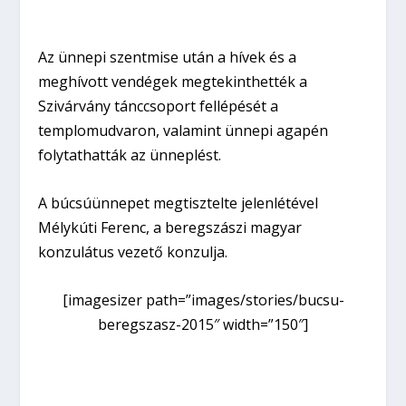
Az ünnepi szentmise után a hívek és a
meghívott vendégek megtekinthették a
Szivárvány tánccsoport fellépését a
templomudvaron, valamint ünnepi agapén
folytathatták az ünneplést.
A búcsúünnepet megtisztelte jelenlétével
Mélykúti Ferenc, a beregszászi magyar
konzulátus vezető konzulja.
[imagesizer path=”images/stories/bucsu-
beregszasz-2015″ width=”150″]