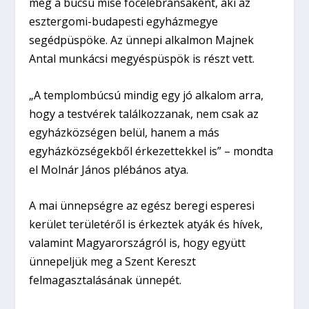
meg a búcsú mise főcelebránsaként, aki az
esztergomi-budapesti egyházmegye
segédpüspöke. Az ünnepi alkalmon Majnek
Antal munkácsi megyéspüspök is részt vett.
„A templombúcsú mindig egy jó alkalom arra,
hogy a testvérek találkozzanak, nem csak az
egyházközségen belül, hanem a más
egyházközségekből érkezettekkel is” – mondta
el Molnár János plébános atya.
A mai ünnepségre az egész beregi esperesi
kerület területéről is érkeztek atyák és hívek,
valamint Magyarországról is, hogy együtt
ünnepeljük meg a Szent Kereszt
felmagasztalásának ünnepét.