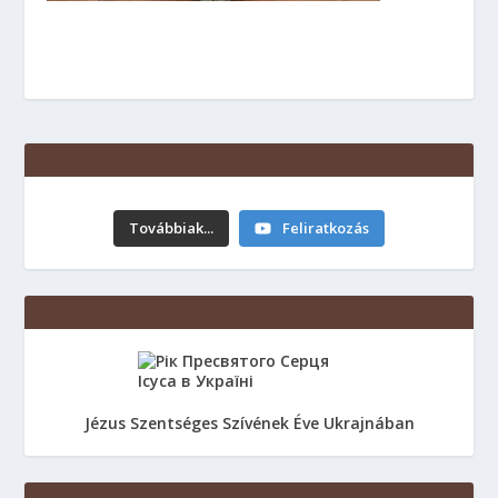
Továbbiak...
Feliratkozás
Jézus Szentséges Szívének Éve Ukrajnában
Свято Преображення Господнього.
6.08.2026 р.