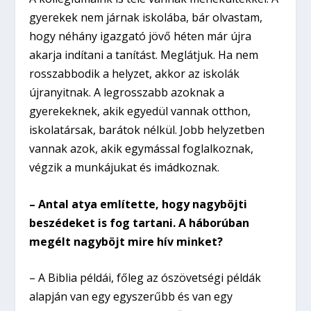
gyerekek nem járnak iskolába, bár olvastam,
hogy néhány igazgató jövő héten már újra
akarja indítani a tanítást. Meglátjuk. Ha nem
rosszabbodik a helyzet, akkor az iskolák
újranyitnak. A legrosszabb azoknak a
gyerekeknek, akik egyedül vannak otthon,
iskolatársak, barátok nélkül. Jobb helyzetben
vannak azok, akik egymással foglalkoznak,
végzik a munkájukat és imádkoznak.
– Antal atya említette, hogy nagyböjti
beszédeket is fog tartani. A háborúban
megélt nagyböjt mire hív minket?
– A Biblia példái, főleg az ószövetségi példák
alapján van egy egyszerűbb és van egy