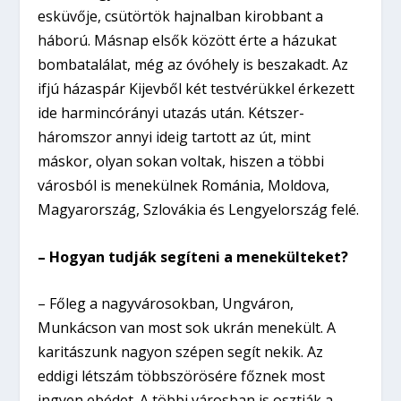
esküvője, csütörtök hajnalban kirobbant a
háború. Másnap elsők között érte a házukat
bombatalálat, még az óvóhely is beszakadt. Az
ifjú házaspár Kijevből két testvérükkel érkezett
ide harmincórányi utazás után. Kétszer-
háromszor annyi ideig tartott az út, mint
máskor, olyan sokan voltak, hiszen a többi
városból is menekülnek Románia, Moldova,
Magyarország, Szlovákia és Lengyelország felé.
– Hogyan tudják segíteni a menekülteket?
– Főleg a nagyvárosokban, Ungváron,
Munkácson van most sok ukrán menekült. A
karitászunk nagyon szépen segít nekik. Az
eddigi létszám többszörösére főznek most
ingyen ebédet. A többi városban is osztják a