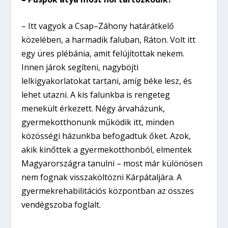
– Itt vagyok a Csap–Záhony határátkelő
közelében, a harmadik faluban, Ráton. Volt itt
egy üres plébánia, amit felújítottak nekem.
Innen járok segíteni, nagyböjti
lelkigyakorlatokat tartani, amíg béke lesz, és
lehet utazni. A kis falunkba is rengeteg
menekült érkezett. Négy árvaházunk,
gyermekotthonunk működik itt, minden
közösségi házunkba befogadtuk őket. Azok,
akik kinőttek a gyermekotthonból, elmentek
Magyarországra tanulni – most már különösen
nem fognak visszaköltözni Kárpátaljára. A
gyermekrehabilitációs központban az összes
vendégszoba foglalt.