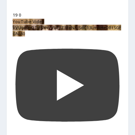
19
0
YouTube Video
VVUtd0hQTjFSYnVVLTllZ3ExNXJSdC13LmRHeDBtSGF
GNl80