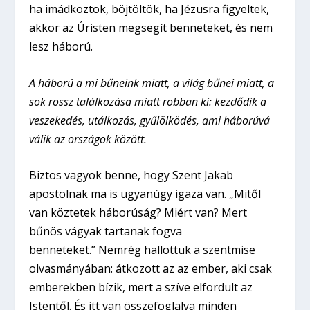
ha imádkoztok, böjtöltök, ha Jézusra figyeltek,
akkor az Úristen megsegít benneteket, és nem
lesz háború.
A háború a mi bűneink miatt, a világ bűnei miatt, a
sok rossz találkozása miatt robban ki: kezdődik a
veszekedés, utálkozás, gyűlölködés, ami háborúvá
válik az országok között.
Biztos vagyok benne, hogy Szent Jakab
apostolnak ma is ugyanúgy igaza van. „Mitől
van köztetek háborúság? Miért van? Mert
bűnös vágyak tartanak fogva
benneteket.” Nemrég hallottuk a szentmise
olvasmányában: átkozott az az ember, aki csak
emberekben bízik, mert a szíve elfordult az
Istentől. És itt van összefoglalva minden