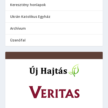
Keresztény honlapok
Ukrán Katolikus Egyház
Аrchívum
Üzenőfal