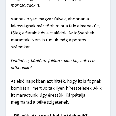
már családok is.
Vannak olyan magyar falvak, ahonnan a
lakosságnak már több mint a fele elmenekült,
főleg a fiatalok és a családok. Az idősebbek
maradtak. Nem is tudjuk még a pontos
számokat.
Feltűnően, bántóan, fájóan sokan hagyták el az
otthonaikat.
Az első napokban azt hitték, hogy itt is fognak
bombázni, mert voltak ilyen híresztelések. Akik
itt maradtunk, úgy érezzük, Kárpátalja
megmarad a béke szigetének.
– Püspök atya most hol tartózkodik?