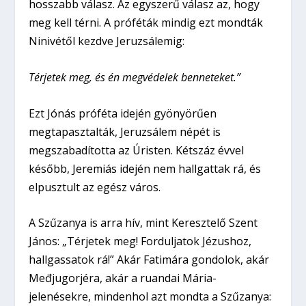
hosszabb válasz. Az egyszerű válasz az, hogy
meg kell térni. A próféták mindig ezt mondták
Ninivétől kezdve Jeruzsálemig:
Térjetek meg, és én megvédelek benneteket.”
Ezt Jónás próféta idején gyönyörűen
megtapasztalták, Jeruzsálem népét is
megszabadította az Úristen. Kétszáz évvel
később, Jeremiás idején nem hallgattak rá, és
elpusztult az egész város.
A Szűzanya is arra hív, mint Keresztelő Szent
János: „Térjetek meg! Forduljatok Jézushoz,
hallgassatok rá!” Akár Fatimára gondolok, akár
Međjugorjéra, akár a ruandai Mária-
jelenésekre, mindenhol azt mondta a Szűzanya: