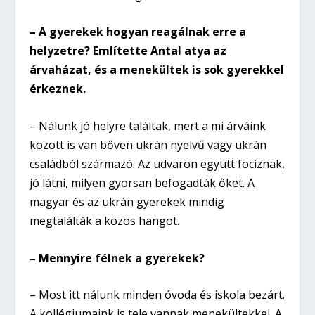
– A gyerekek hogyan reagálnak erre a
helyzetre? Említette Antal atya az
árvaházat, és a menekültek is sok gyerekkel
érkeznek.
– Nálunk jó helyre találtak, mert a mi árváink
között is van bőven ukrán nyelvű vagy ukrán
családból származó. Az udvaron együtt fociznak,
jó látni, milyen gyorsan befogadták őket. A
magyar és az ukrán gyerekek mindig
megtalálták a közös hangot.
– Mennyire félnek a gyerekek?
– Most itt nálunk minden óvoda és iskola bezárt.
A kollégiumaink is tele vannak menekültekkel. A