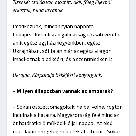
Tizenkét család van most itt, akik főleg Kijevből
érkeztek, mind ukránok.
Imádkozunk, mindannyian naponta
bekapcsolódunk az irgalmasság rózsafüzérébe,
amit egész egyházmegyénkben, egész
Ukrajnában, sőt talán már az egész világon
imádkoznak a békéért, és a szentmiséken is
Ukrajna, Kárpátalja békéjéért könyörgünk.
– Milyen állapotban vannak az emberek?
– Sokan összecsomagoltak; ha baj volna, rögtön
indulnak a határra. Magyarország felé mind az
öt határátkelő működik éjjel-nappal. Az első
napokban rengetegen lépték át a határt. Sokan