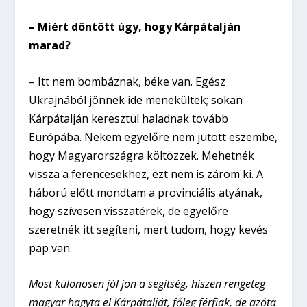
– Miért döntött úgy, hogy Kárpátalján
marad?
– Itt nem bombáznak, béke van. Egész
Ukrajnából jönnek ide menekültek; sokan
Kárpátalján keresztül haladnak tovább
Európába. Nekem egyelőre nem jutott eszembe,
hogy Magyarországra költözzek. Mehetnék
vissza a ferencesekhez, ezt nem is zárom ki. A
háború előtt mondtam a provinciális atyának,
hogy szívesen visszatérek, de egyelőre
szeretnék itt segíteni, mert tudom, hogy kevés
pap van.
Most különösen jól jön a segítség, hiszen rengeteg
magyar hagyta el Kárpátalját, főleg férfiak, de azóta