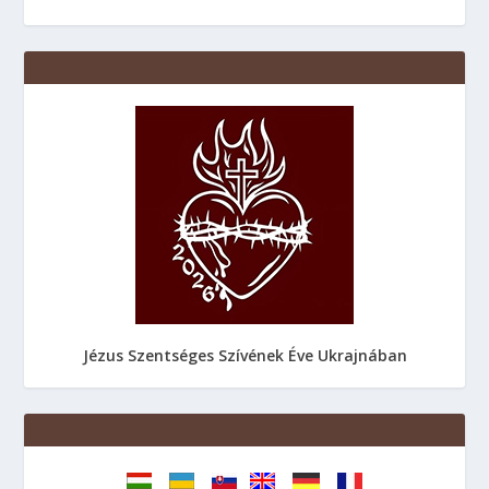
Jézus Szentséges Szívének Éve Ukrajnában