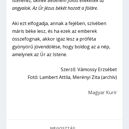
Istenéhez, akinek Betlehem fölött énekeltek az
angyalok. Az Úr Jézus békét hozott a földre.
Aki ezt elfogadja, annak a fejében, szívében
máris béke lesz, és ha ezek az emberek
összefognak, akkor igaz lesz a próféta
gyönyörű jövendölése, hogy boldog az a nép,
amelynek az Úr az Istene.
Szerző: Vámossy Erzsébet
Fotó: Lambert Attila, Merényi Zita (archív)
Magyar Kurír
MEGOSZTÁS: