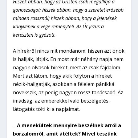
Hiszek abban, hogy az Úristen csak megállítja a
gonoszságot; hiszek abban, hogy a szeretet erősebb
minden rossznál; hiszek abban, hogy a Jelenések
könyvének a vége reményteli. Az Úr Jézus a
kereszten is győzött.
A hírekről nincs mit mondanom, hiszen azt önök
is hallják, látják. Én most már néhány napja nem
nagyon olvasok híreket, mert az csak fájdalom.
Mert azt látom, hogy akik folyton a híreket
nézik-hallgatják, azokban a félelem pánikká
növekszik, az pedig nagyon rossz tanácsadó. Az
imádság, az emberekkel való beszélgetés,
látogatás tölti ki a napjaimat.
– A menekültek mennyire beszélnek arról a
borzalomról, amit átéltek? Mivel teszünk