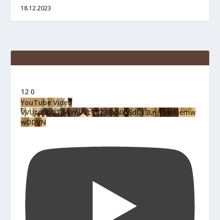
18.12.2023
12
0
YouTube Video
VVUtd0hQTjFSYnVVLTllZ3ExNXJSdC13LnJybWFiemw
wODVN