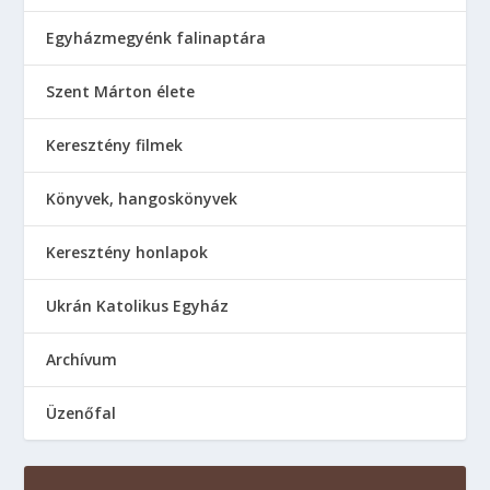
Egyházmegyénk falinaptára
Szent Márton élete
Keresztény filmek
Könyvek, hangoskönyvek
Keresztény honlapok
Ukrán Katolikus Egyház
Аrchívum
Üzenőfal