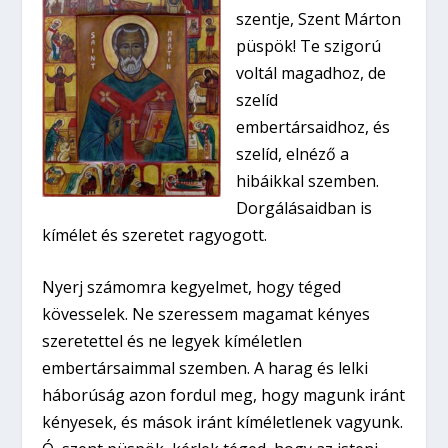
szentje, Szent Márton
püspök! Te szigorú
voltál magadhoz, de
szelíd
embertársaidhoz, és
szelíd, elnéző a
hibáikkal szemben.
Dorgálásaidban is
kímélet és szeretet ragyogott.
Nyerj számomra kegyelmet, hogy téged
kövesselek. Ne szeressem magamat kényes
szeretettel és ne legyek kíméletlen
embertársaimmal szemben. A harag és lelki
háborúság azon fordul meg, hogy magunk iránt
kényesek, és mások iránt kíméletlenek vagyunk.