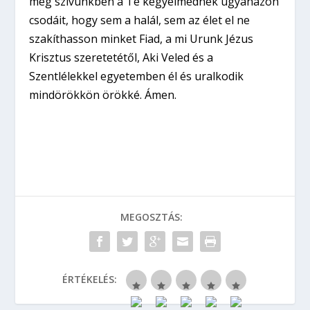
meg szívünkben a Te kegyelmednek ugyanazon
csodáit, hogy sem a halál, sem az élet el ne
szakíthasson minket Fiad, a mi Urunk Jézus
Krisztus szeretetétől, Aki Veled és a
Szentlélekkel egyetemben él és uralkodik
mindörökkön örökké. Ámen.
MEGOSZTÁS:
ÉRTÉKELÉS: