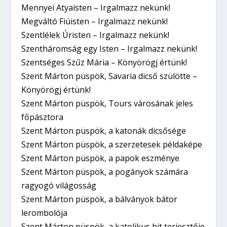
Mennyei Atyaisten – Irgalmazz nekünk!
Megváltó Fiúisten – Irgalmazz nekünk!
Szentlélek Úristen – Irgalmazz nekünk!
Szentháromság egy Isten – Irgalmazz nekünk!
Szentséges Szűz Mária – Könyörögj értünk!
Szent Márton püspök, Savaria dicső szülötte –
Könyörögj értünk!
Szent Márton püspök, Tours városának jeles
főpásztora
Szent Márton püspök, a katonák dicsősége
Szent Márton püspök, a szerzetesek példaképe
Szent Márton püspök, a papok eszménye
Szent Márton püspök, a pogányok számára
ragyogó világosság
Szent Márton püspök, a bálványok bátor
lerombolója
Szent Márton püspök, a katolikus hit terjesztője