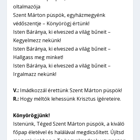
oltalmazója
Szent Márton püspök, egyházmegyénk
védőszentje – Könyörögj értünk!
Isten Báránya, ki elveszed a világ bűneit –
Kegyelmezz nekünk!
Isten Báránya, ki elveszed a világ bűneit –
Hallgass meg minket!
Isten Báránya, ki elveszed a világ bűneit –
Irgalmazz nekünk!
V.:
Imádkozzál érettünk Szent Márton püspök!
R.:
Hogy méltók lehessünk Krisztus ígéreteire.
Könyörögjünk!
Istenünk, Téged Szent Márton püspök, a kiváló
főpap életével és halálával megdicsőített. Újítsd