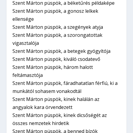
Szent Márton püspök, a béketűrés példaképe
Szent Márton püspök, a gonosz lelkek
ellensége
Szent Márton püspök, a szegények atyja
Szent Márton püspök, a szorongatottak
vigasztalója
Szent Márton püspök, a betegek gyógyítója
Szent Márton püspök, kiváló csodatevő
Szent Márton püspök, három halott
feltámasztója
Szent Márton püspök, fáradhatatlan férfiú, ki a
munkától sohasem vonakodtál
Szent Márton püspök, kinek halálán az
angyalok kara örvendezett
Szent Márton püspök, kinek dicsőségét az
összes nemzetek hirdetik
Szent Márton püspök, a benned bízók