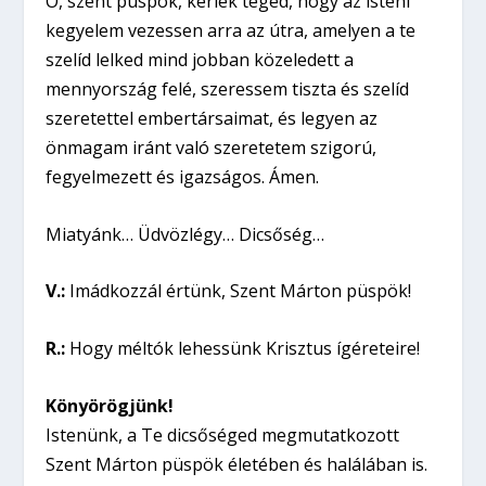
Ó, szent püspök, kérlek téged, hogy az isteni
kegyelem vezessen arra az útra, amelyen a te
szelíd lelked mind jobban közeledett a
mennyország felé, szeressem tiszta és szelíd
szeretettel embertársaimat, és legyen az
önmagam iránt való szeretetem szigorú,
fegyelmezett és igazságos. Ámen.
Miatyánk… Üdvözlégy… Dicsőség…
V.:
Imádkozzál értünk, Szent Márton püspök!
R.:
Hogy méltók lehessünk Krisztus ígéreteire!
Könyörögjünk!
Istenünk, a Te dicsőséged megmutatkozott
Szent Márton püspök életében és halálában is.