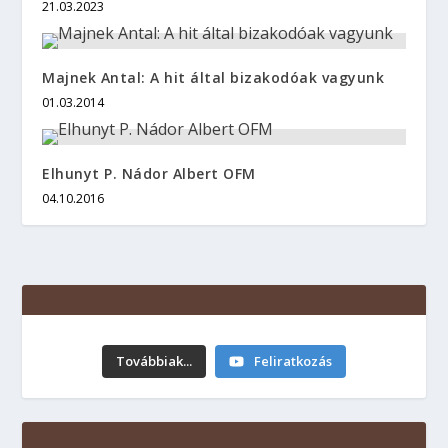
21.03.2023
Majnek Antal: A hit által bizakodóak vagyunk
01.03.2014
Elhunyt P. Nádor Albert OFM
04.10.2016
Továbbiak...
Feliratkozás
ХІХ Неділя звичайного періоду. 09.08.2026
р.
6 hours ago