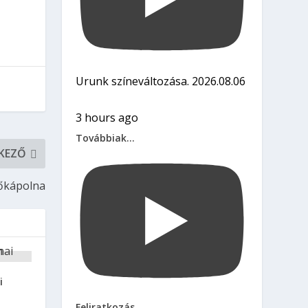
Urunk színeváltozása. 2026.08.06
3 hours ago
Továbbiak...
KEZŐ
tőkápolna
i
Feliratkozás