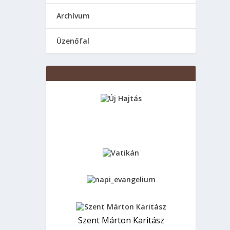
Аrchívum
Üzenőfal
Szent Márton Karitász