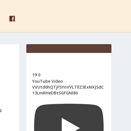
F
A
C
E
B
O
O
K
19
0
YouTube Video
VVUtd0hQTjFSYnVVLTllZ3ExNXJSdC
13LmRHeDBtSGFGNl80
s