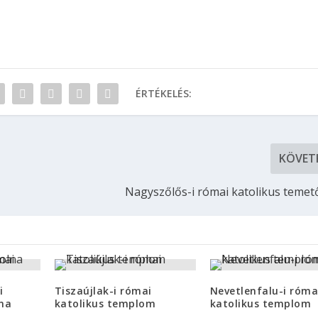
ÉRTÉKELÉS:
KÖVET
Nagyszőlős-i római katolikus teme
i
Tiszaújlak-i római
Nevetlenfalu-i róma
lna
katolikus templom
katolikus templom