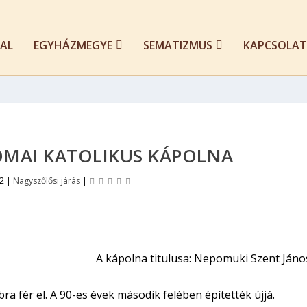
AL
EGYHÁZMEGYE
SEMATIZMUS
KAPCSOLAT
RÓMAI KATOLIKUS KÁPOLNA
12
|
Nagyszőlősi járás
|
A kápolna titulusa: Nepomuki Szent Jáno
a fér el. A 90-es évek második felében építették újjá.