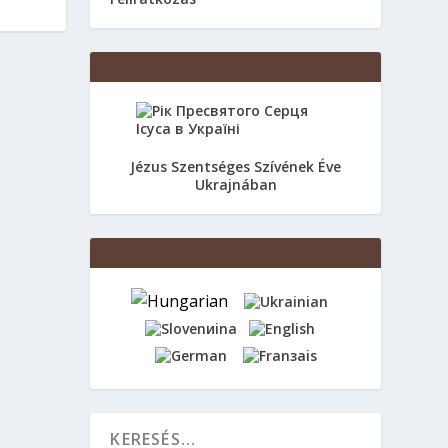
Jézus Szentséges Szívének Éve
Ukrajnában