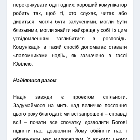
перекрикувати одні одних: хороший комунікатор
робить так, щоб ті, хто слухає, читає або
дивиться, могли бути залученими, могли бути
близькими, могли знайти найкраще у собі і з цим
усвідомленням заглибитися в розповідь.
Комунікація в такий спосіб допомагає ставати
«паломниками надії», як зазначено в гаслі
Ювілею.
Надіятися разом
Надія завжди є проектом спільноти.
Задумаймося на мить над величчю послання
цього року благодаті: ми всі запрошені – справді
всі! – почати все спочатку, дозволити Богові
підняти нас, дозволити Йому обійняти нас і
обдарувати нас милосердям. У всьому цьому