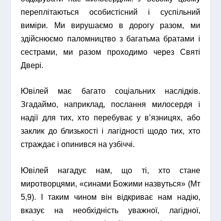
переплітаються особистісний і суспільний
виміри. Ми вирушаємо в дорогу разом, ми
здійснюємо паломництво з багатьма братами і
сестрами, ми разом проходимо через Святі
Двері.
Ювілей має багато соціальних наслідків.
Згадаймо, наприклад, послання милосердя і
надії для тих, хто перебуває у в’язницях, або
заклик до близькості і лагідності щодо тих, хто
страждає і опинився на узбіччі.
Ювілей нагадує нам, що ті, хто стане
миротворцями, «синами Божими назвуться» (Мт
5,9). І таким чином він відкриває нам надію,
вказує на необхідність уважної, лагідної,