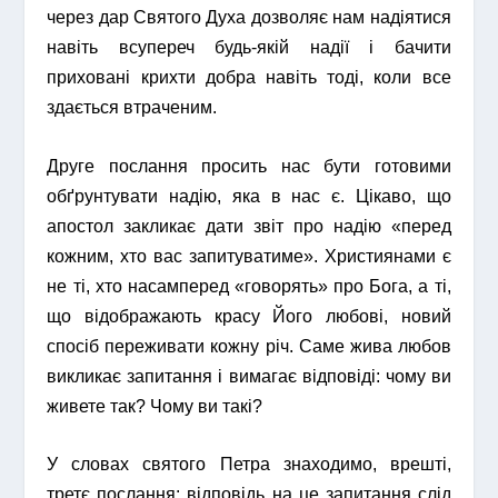
через дар Святого Духа дозволяє нам надіятися
навіть всупереч будь-якій надії і бачити
приховані крихти добра навіть тоді, коли все
здається втраченим.
Друге послання просить нас бути готовими
обґрунтувати надію, яка в нас є. Цікаво, що
апостол закликає дати звіт про надію «перед
кожним, хто вас запитуватиме». Християнами є
не ті, хто насамперед «говорять» про Бога, а ті,
що відображають красу Його любові, новий
спосіб переживати кожну річ. Саме жива любов
викликає запитання і вимагає відповіді: чому ви
живете так? Чому ви такі?
У словах святого Петра знаходимо, врешті,
третє послання: відповідь на це запитання слід