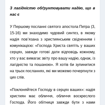
З лагідністю обґрунтовувати надію, що в
нас є
У Першому посланні святого апостола Петра (3,
15-16) ми знаходимо чудовий синтез, в якому
надія пов’язана з християнським свідченням і
комунікацією: «Господа Христа святіть у ваших
серцях, завжди готові дати відповідь кожному,
хто у вас вимагає звіту про вашу надію, однак, із
лагідністю та пошаною». Я хотів би зупинитися
на трьох посланнях, які ми можемо почерпнути з
цих слів.
«Поклоняйтеся Господу в серцях ваших»: надія
християн має обличчя, обличчя воскреслого
Господа. Його обітниця завжди бути з нами