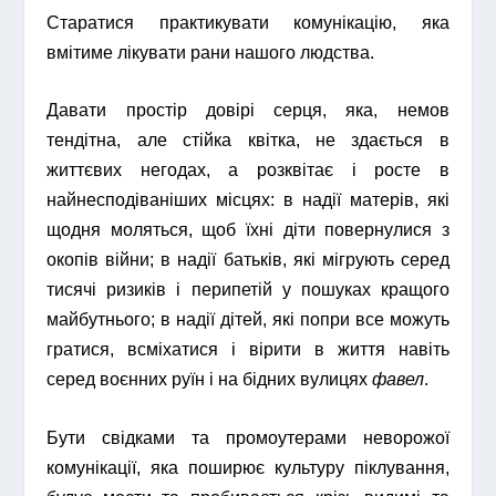
Старатися практикувати комунікацію, яка
вмітиме лікувати рани нашого людства.
Давати простір довірі серця, яка, немов
тендітна, але стійка квітка, не здається в
життєвих негодах, а розквітає і росте в
найнесподіваніших місцях: в надії матерів, які
щодня моляться, щоб їхні діти повернулися з
окопів війни; в надії батьків, які мігрують серед
тисячі ризиків і перипетій у пошуках кращого
майбутнього; в надії дітей, які попри все можуть
гратися, всміхатися і вірити в життя навіть
серед воєнних руїн і на бідних вулицях
фавел
.
Бути свідками та промоутерами неворожої
комунікації, яка поширює культуру піклування,