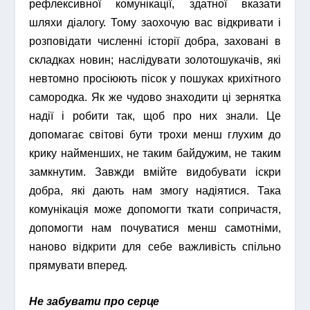
рефлексивної комунікації, здатної вказати
шляхи діалогу. Тому заохочую вас відкривати і
розповідати численні історії добра, заховані в
складках новин; наслідувати золотошукачів, які
невтомно просіюють пісок у пошуках крихітного
самородка. Як же чудово знаходити ці зернятка
надії і робити так, щоб про них знали. Це
допомагає світові бути трохи менш глухим до
крику найменших, не таким байдужим, не таким
замкнутим. Завжди вмійте видобувати іскри
добра, які дають нам змогу надіятися. Така
комунікація може допомогти ткати сопричастя,
допомогти нам почуватися менш самотніми,
наново відкрити для себе важливість спільно
прямувати вперед.
Не забувати про серце