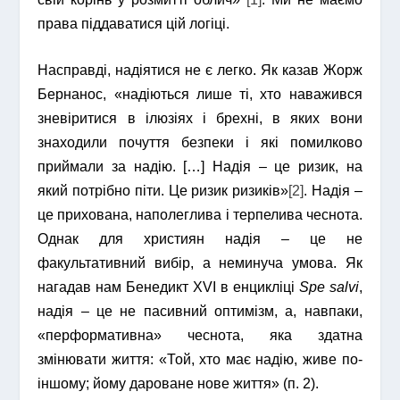
права піддаватися цій логіці.
Насправді, надіятися не є легко. Як казав Жорж
Бернанос, «надіються лише ті, хто наважився
зневіритися в ілюзіях і брехні, в яких вони
знаходили почуття безпеки і які помилково
приймали за надію. […] Надія – це ризик, на
який потрібно піти. Це ризик ризиків»
[2]
. Надія –
це прихована, наполеглива і терпелива чеснота.
Однак для християн надія – це не
факультативний вибір, а неминуча умова. Як
нагадав нам Бенедикт XVI в енцикліці
Spe salvi
,
надія – це не пасивний оптимізм, а, навпаки,
«перформативна» чеснота, яка здатна
змінювати життя: «Той, хто має надію, живе по-
іншому; йому дароване нове життя» (п. 2).