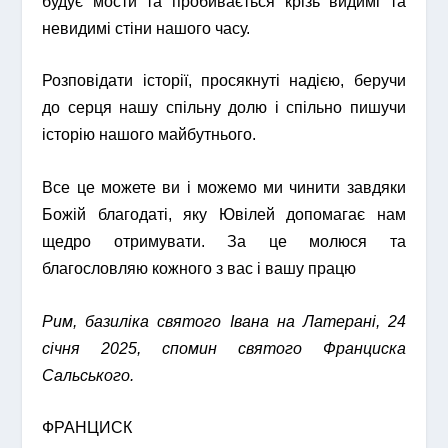
будує мости та пробивається крізь видимі та
невидимі стіни нашого часу.
Розповідати історії, просякнуті надією, беручи
до серця нашу спільну долю і спільно пишучи
історію нашого майбутнього.
Все це можете ви і можемо ми чинити завдяки
Божій благодаті, яку Ювілей допомагає нам
щедро отримувати. За це молюся та
благословляю кожного з вас і вашу працю
Рим, базиліка святого Івана на Латерані, 24
січня 2025, спомин святого Франциска
Сальського.
ФРАНЦИСК