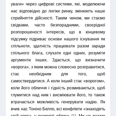
уваги» через цифрові системи, які, моделюючи
нас відповідно до логіки ринку, змінюють наше
сприйняття дійсності. Таким чином, ми стаємо
свідками, часто безпорадними, своєрідної
розпорошеності інтересів, що в кінцевому
підсумку підриває основи нашого існування як
спільноти, здатність працювати разом заради
спільного блага, слухати одні одних, розуміти
аргументи інших. Здається, що визначити
«ворога», з яким можна словесно розправитися,
стає необхідним для того, щоб
самоствердитися. А коли інший стає «ворогом»,
коли його обличчя і гідність розмиваються, щоб
глумитися над ним і висміювати його, то також
втрачається можливість генерувати надію. Як
вчив нас Тоніно Белло, всі конфлікти «знаходять
свій корінь у розмитті облич»
[1]
. Ми не маємо