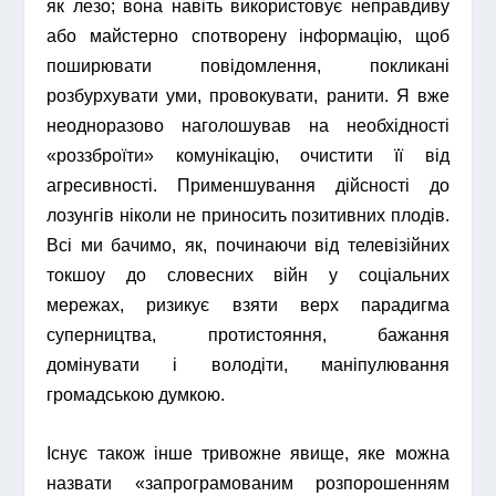
як лезо; вона навіть використовує неправдиву
або майстерно спотворену інформацію, щоб
поширювати повідомлення, покликані
розбурхувати уми, провокувати, ранити. Я вже
неодноразово наголошував на необхідності
«роззброїти» комунікацію, очистити її від
агресивності. Применшування дійсності до
лозунгів ніколи не приносить позитивних плодів.
Всі ми бачимо, як, починаючи від телевізійних
токшоу до словесних війн у соціальних
мережах, ризикує взяти верх парадигма
суперництва, протистояння, бажання
домінувати і володіти, маніпулювання
громадською думкою.
Існує також інше тривожне явище, яке можна
назвати «запрограмованим розпорошенням