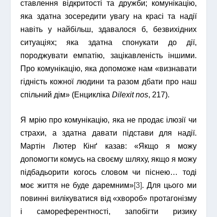
ставлення відкритості та дружби; комунікацію,
яка здатна зосередити увагу на красі та надії
навіть у найбільш, здавалося б, безвихідних
ситуаціях; яка здатна спонукати до дії,
породжувати емпатію, зацікавленість іншими.
Про комунікацію, яка допоможе нам «визнавати
гідність кожної людини та разом дбати про наш
спільний дім» (Енцикліка
Dilexit nos
, 217).
Я мрію про комунікацію, яка не продає ілюзії чи
страхи, а здатна давати підстави для надії.
Мартін Лютер Кінґ казав: «Якщо я можу
допомогти комусь на своєму шляху, якщо я можу
підбадьорити когось словом чи піснею… тоді
моє життя не буде даремним»
[3]
. Для цього ми
повинні вилікуватися від «хвороб» протагонізму
і самореферентності, запобігти ризику