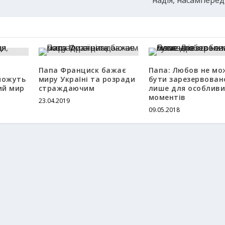
,
Папа Франциск бажає
Папа: Любов не мо
можуть
миру Україні та розради
бути зарезервова
ий мир
страждаючим
лише для особливи
моментів
23.04.2019
09.05.2018