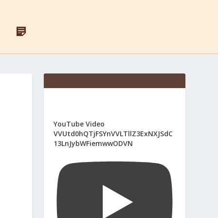
F
Д
A
Л
C
Я
E
С
B
В
O
Я
O
Щ
K
Е
Н
И
К
І
YouTube Video
В
VVUtd0hQTjFSYnVVLTllZ3ExNXJSdC
13LnJybWFiemwwODVN
ь