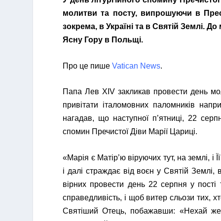
молитви та посту, випрошуючи в Пресв
зокрема, в Україні та в Святій Землі. Д
Ясну Гору в Польщі.
Про це пише
Vatican News
.
Папа Лев XIV закликав провести день мо
привітати італомовних паломників наприк
нагадав, що наступної п’ятниці, 22 серп
спомин Пречистої Діви Марії Цариці.
«Марія є Матір’ю віруючих тут, на землі, і
і далі страждає від воєн у Святій Землі, в
вірних провести день 22 серпня у пості
справедливість, і щоб витер сльози тих, х
Святіший Отець, побажавши: «Нехай же 