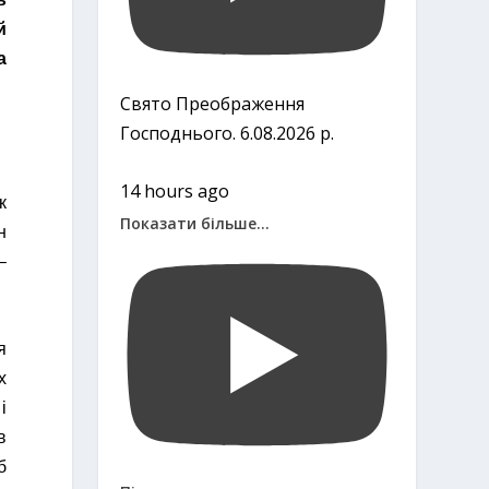
й
а
Свято Преображення
Господнього. 6.08.2026 р.
14 hours ago
к
Показати більше...
н
–
я
х
і
в
б