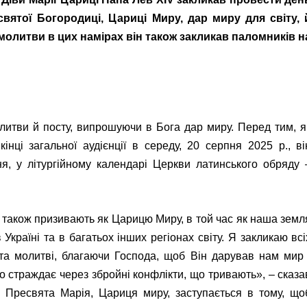
ятої Богородиці, Цариці Миру, дар миру для світу, 
о молитви в цих намірах він також закликав паломників н
литви й посту, випрошуючи в Бога дар миру. Перед тим, я
інці загальної аудієнції в середу, 20 серпня 2025 р., ві
ня, у літургійному календарі Церкви латинського обряду 
 Її також призивають як Царицю Миру, в той час як наша земл
 Україні та в багатьох інших регіонах світу. Я закликаю всі
 та молитві, благаючи Господа, щоб Він дарував нам мир 
то страждає через збройні конфлікти, що тривають», – сказа
Пресвята Марія, Цариця миру, заступається в тому, що