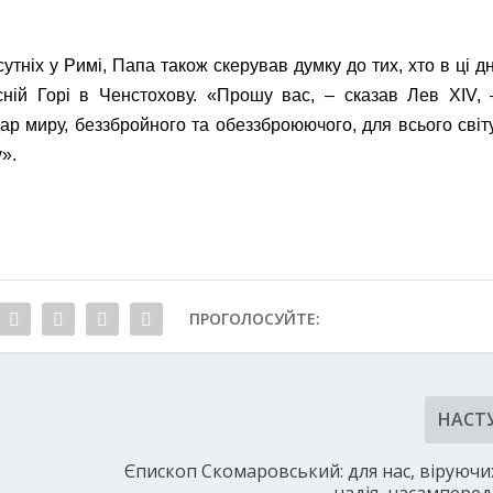
тніх у Римі, Папа також скерував думку до тих, хто в ці дн
ній Горі в Ченстохову. «Прошу вас, – сказав Лев XIV, 
р миру, беззбройного та обеззброюючого, для всього світу
».
ПРОГОЛОСУЙТЕ:
НАСТ
Єпископ Скомаровський: для нас, віруючи
надія, насамперед