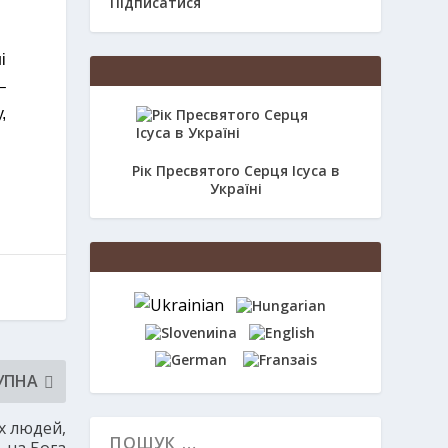
Підписатися
і
–
,
Рік Пресвятого Серця Ісуса в
Україні
УПНА
х людей,
, на Бога