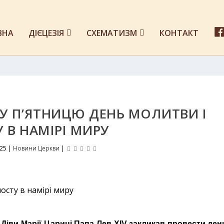
ВНА
ДІЄЦЕЗІЯ
СХЕМАТИЗМ
КОНТАКТ
У П’ЯТНИЦЮ ДЕНЬ МОЛИТВИ І
 В НАМІРІ МИРУ
025
|
Новини Церкви
|
 Діви Марії Цариці Папа Лев XIV закликав провести ден