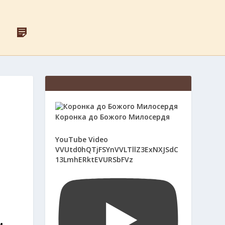
F
Д
A
Л
C
Я
E
С
B
В
O
Я
O
Щ
K
Е
Н
И
К
Коронка до Божого Милосердя
І
В
YouTube Video
VVUtd0hQTjFSYnVVLTllZ3ExNXJSdC
13LmhERktEVURSbFVz
м