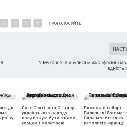
ПРОГОЛОСУЙТЕ:
НАСТ
59-
У Мукачеві відбулися міжконфесійні мо
єдність 
ись до
Лист Святішого Отця до
Пожежа в соборi
ймо
українського народу:
Паризької Богомате
країну
продовжую бути з вами
Папа молиться за
серцем і молитвою
католиків Франції