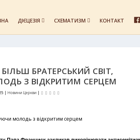
ВНА
ДІЄЦЕЗІЯ
СХЕМАТИЗМ
КОНТАКТ
БІЛЬШ БРАТЕРСЬКИЙ СВІТ,
ОДЬ З ВІДКРИТИМ СЕРЦЕМ
25
|
Новини Церкви
|
сту Папа Франциск закликав викорінювати антисемітиз