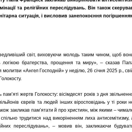
нації та релігійних переслідувань. Він також скерува
нітарна ситуація, і висловив занепокоєння погіршення
ведливіший світ, виховуючи молодь таким чином, щоб вон
ь логікою братерства, прощення та миру», – сказав Пап
молитви «Ангел Господній» у неділю, 26 січня 2025 р., сві
Голокосту.
 пам’яті жертв Голокосту: вісімдесят років з дня звільненн
льйонів євреїв та людей інших віросповідань у ті роки н
також закликав пам’ятати й про християн, між якими – чимал
 спільно трудитися над викоріненням лиха антисемітизму, 
ійних переслідувань», – мовив він, закликаючи будуват