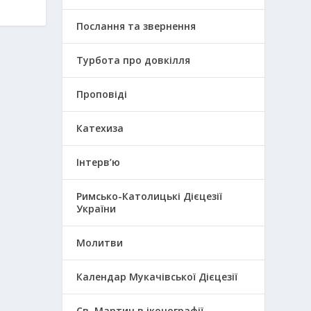
Послання та звернення
Турбота про довкілля
Проповіді
Катехиза
Інтерв’ю
Римсько-Католицькі Дієцезії
України
Молитви
Календар Мукачівської Дієцезії
Св. Мартин в іконографії