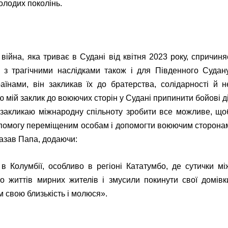
лодих поколінь.
ійна, яка триває в Судані від квітня 2023 року, спричиня
, з трагічними наслідками також і для Південного Судану
їнами, він закликав їх до братерства, солідарності й н
 мій заклик до воюючих сторін у Судані припинити бойові ді
 Я закликаю міжнародну спільноту зробити все можливе, що
допомогу переміщеним особам і допомогти воюючим сторона
азав Папа, додаючи:
в Колумбії, особливо в регіоні Кататумбо, де сутички мі
 життів мирних жителів і змусили покинути свої домівк
 свою близькість і молюся».