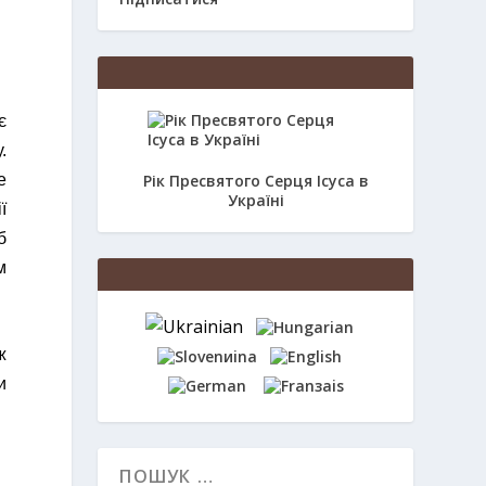
є
.
е
Рік Пресвятого Серця Ісуса в
Україні
ї
б
м
ж
и