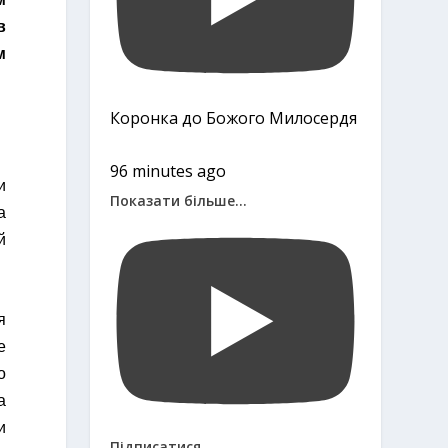
в
м
Коронка до Божого Милосердя
96 minutes ago
и
Показати більше...
а
й
я
е
о
а
и
Підписатися