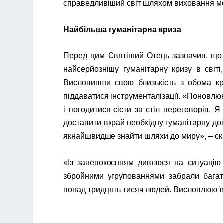
справедливіший світ шляхом виховання мо
Найбільша гуманітарна криза
Перед цим Святіший Отець зазначив, що в
найсерйознішу гуманітарну кризу в світі
Висловивши свою близькість з обома кра
піддаватися інструменталізації. «Поновлюю
і погодитися сісти за стіл переговорів.
доставити вкрай необхідну гуманітарну 
якнайшвидше знайти шляхи до миру», – ск
«Із занепокоєнням дивлюся на ситуацію 
збройними угрупованнями забрали багато
понад тридцять тисяч людей. Висловлюю їм