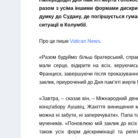
разом з усіма іншими формами дискримі
думку до Судану, де погіршується гума
ситуації в Колумбії.
Про це пише
Vatican News
.
«Разом будуймо більш братерський, спра
мали серце, відкрите на всіх, керуючис
Франциск, завершуючи після проказування 
заклик, приурочений до Дня пам’яті жертв 
«Завтра, – сказав він, – Міжнародний день
концтабору Аушвіц. Жахіття винищення мі
можна ні забути, ні заперечувати». Папа 
мучеників. «Поновлюю мій заклик до всіх
також усіх форм дискримінації та реліг