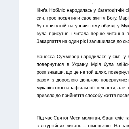
Кінґа Нобіліс народилась у багатодітній сі
син, троє посвятили своє життя Богу. Мар
був присутній на урочистому обряді у Мук
була присутня і читала перше читання п
Закарпаття на один рік і залишилася до сьо
Ванесса Суммерер народилася у сім’ї у 
повернутися в Україну. Мрія була здійс
розпізнавши, що це не той шлях, повернул
разом з дорослою донькою повернулися 
мукачівської парафіяльної спільноти, але
привело до прийняття способу життя посвя
Під час Святої Меси молитви, Євангеліє т
з літургійних читань – німецькою. На за