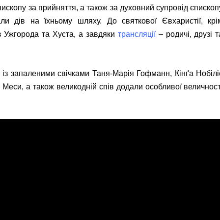
ископу за прийняття, а також за духовний супровід єпископ
ли дів на їхньому шляху. До святкової Євхаристії, крі
з Ужгорода та Хуста, а завдяки
трансляції
– родичі, друзі т
и із запаленими свічками Таня-Марія Гофманн, Кінґа Нобілі
Меси, а також великодній спів додали особливої величност