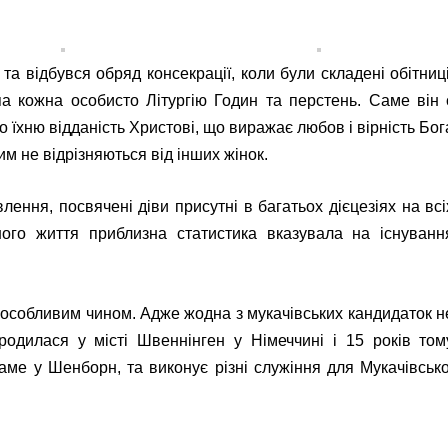
 та відбувся обряд консекрації, коли були складені обітниці
па кожна особисто Літургію Годин та перстень. Саме він 
о їхню відданість Христові, що виражає любов і вірність Бог
им не відрізняються від інших жінок.
влення, посвячені діви присутні в багатьох дієцезіях на всі
ного життя приблизна статистика вказувала на існуванн
 особливим чином. Адже жодна з мукачівських кандидаток н
одилася у місті Швеннінген у Німеччині і 15 років том
аме у Шенборн, та виконує різні служіння для Мукачівсько