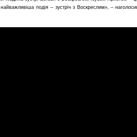
 найважливіша подія – зустріч з Воскреслим», – наголоси