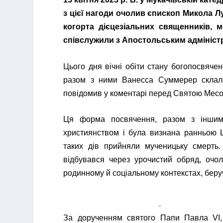
з цієї нагоди очолив єпископ Микола 
когорта дієцезіальних священників, м
співслужили з Апостольським адміністр
Цього дня вічні обіти стану богопосвячен
разом з ними Ванесса Суммерер склала о
повідомив у коментарі перед Святою Месою
Ця форма посвячення, разом з іншим
християнством і була визнана ранньою Ц
таких дів прийняли мученицьку смерть.
відбувався через урочистий обряд, очо
родинному й соціальному контекстах, беру
За дорученням святого Папи Павла VI,