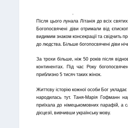
Після цього лунала Літанія до всіх святих
Богопосвячені діви отримали від єписко
видимим знаком консекрації та свідчить пр
до людства. Більше богопосвячені діви ніч
За трохи більше, ніж 50 років після відно
континентах. Під час Року богопосвяче
приблизно 5 тисяч таких жінок.
Життєву історію кожної особи Бог укладає
народилась тут. Таня-Марія Гофманн нар
приїхала до німецькомовних парафій, а с
дієцезії, вивчивши українську мову.