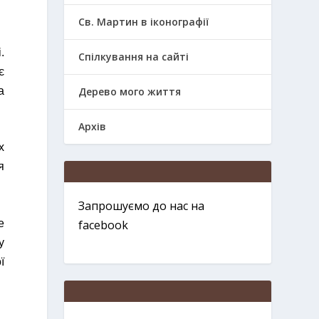
Св. Мартин в іконографії
.
Спілкування на сайті
є
а
Дерево мого життя
Архів
х
я
Запрошуємо до нас на
е
facebook
у
ї