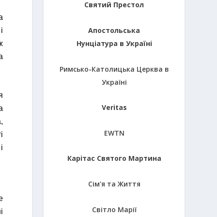
Святий Престол
а
Апостольська
і
Нунціатура в Україні
ж
а
Римсько-Католицька Церква в
Україні
я
Veritas
а
,
EWTN
і
і
Карітас Святого Мартина
Сім'я та Життя
е
Світло Марії
і