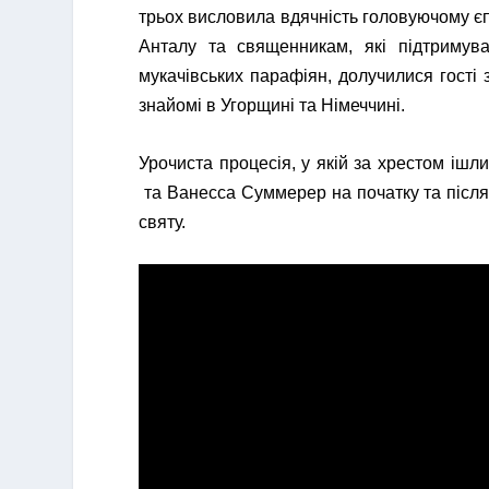
трьох висловила вдячність головуючому єп
Анталу та священникам, які підтримува
мукачівських парафіян, долучилися гості 
знайомі в Угорщині та Німеччині.
Урочиста процесія, у якій за хрестом ішл
та Ванесса Суммерер на початку та після 
святу.