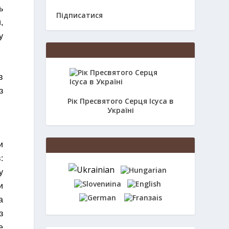
ь
Підписатися
,
у
в
з
Рік Пресвятого Серця Ісуса в
Україні
и
:
у
и
а
з
е