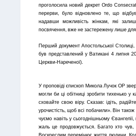
проголосила новий декрет Ordo Consecrati
перерви, було відновлено те, що відбу
надавши можливість жінкам, які зали
посвячення, вже не застережену лише для
Перший документ Апостольської Столиці,
був представлений у Ватикані 4 липня 20
Церкви-Нареченої).
У проповіді єпископ Микола Лучок ОР звер
могли би ці обітниці зробити тихенько у ка
сховайте свою віру. Сказав: ідіть, радій
урочистість, щоб всі побачили». Він тако
чуємо навіть у сьогоднішньому Євангелії, 
жаль це продовжується. Багато хто чув, 
Воскреслим перемінює життя людини. Кол