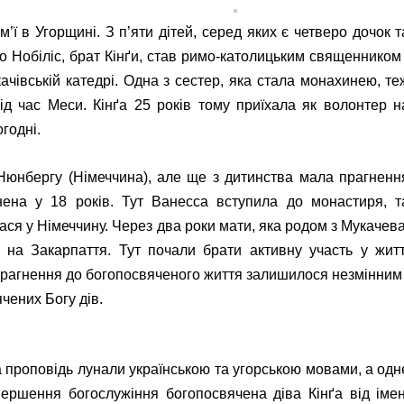
м’ї в Угорщині. З п’яти дітей, серед яких є четверо дочок т
іо Нобіліс, брат Кінґи, став римо-католицьким священником 
ачівській катедрі. Одна з сестер, яка стала монахинею, те
ід час Меси. Кінґа 25 років тому приїхала як волонтер н
годні.
Нюнбергу (Німеччина), але ще з дитинства мала прагненн
нена у 18 років. Тут Ванесса вступила до монастиря, т
ася у Німеччину. Через два роки мати, яка родом з Мукачева
на Закарпаття. Тут почали брати активну участь у житт
 прагнення до богопосвяченого життя залишилося незмінним 
чених Богу дів.
а проповідь лунали українською та угорською мовами, а одн
вершення богослужіння богопосвячена діва Кінґа від імен