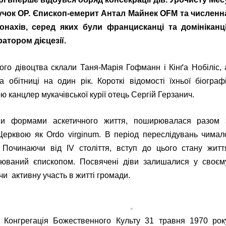
Лучок ОР. Єпископ-емерит Антал Майнек OFM та численн
онахів, серед яких були францисканці та домініканці
атором дієцезії.
ого дівоцтва склали Таня-Марія Гофманн і Кінґа Нобіліс, 
бітниці на один рік. Короткі відомості їхньої біографі
 канцлер мукачівської курії отець Сергій Герзанич.
и формами аскетичного життя, поширювалася разом 
ерквою як Ordo virginum. В період переслідувань чимал
 Починаючи від IV століття, вступ до цього стану житт
люваний єпископом. Посвячені діви залишалися у своєм
чи активну участь в житті громади.
 Конгрегація Божественного Культу 31 травня 1970 рок