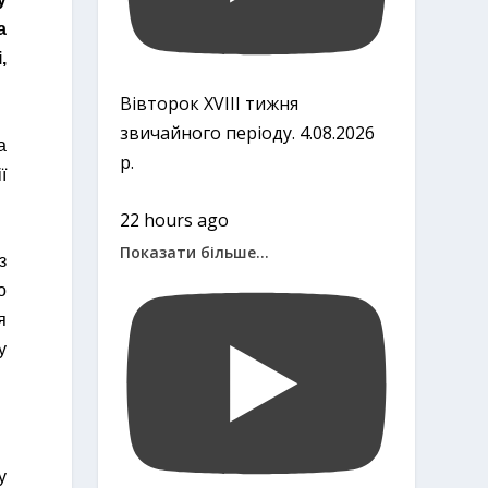
а
,
Вівторок ХVІІІ тижня
звичайного періоду. 4.08.2026
а
р.
ї
22 hours ago
Показати більше...
з
о
я
у
у