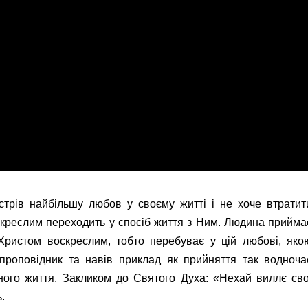
устрів найбільшу любов у своєму житті і не хоче втратит
оскреслим переходить у спосіб життя з Ним. Людина прийма
Христом воскреслим, тобто перебуває у цій любові, яко
 проповідник та навів приклад як прийняття так водноча
ного життя. Закликом до Святого Духа: «Нехай виллє сво
.