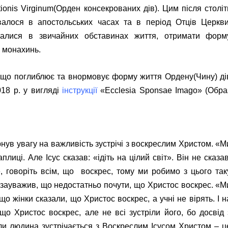
onis Virginum(Орден консекрованих дів). Цим після століт
валося в апостольських часах та в період Отців Церкви
шалися в звичайних обставинах життя, отримати форм
 монахинь.
 що поглиблює та внормовує форму життя Ордену(Чину) ді
18 р. у вигляді
інструкції
«Ecclesia Sponsae Imago» (Обра
нув увагу на важливість зустрічі з воскреслим Христом. «М
плиці. Але Ісус сказав: «ідіть на цілий світ». Він не сказав
те, говоріть всім, що воскрес, тому ми робимо з цього так
ж зауважив, що недостатньо почути, що Христос воскрес. «М
що жінки сказали, що Христос воскрес, а учні не вірять. І н
що Христос воскрес, але не всі зустріли його, бо досвід 
и людина зустрічається з Воскреслим Ісусом Христом – ц