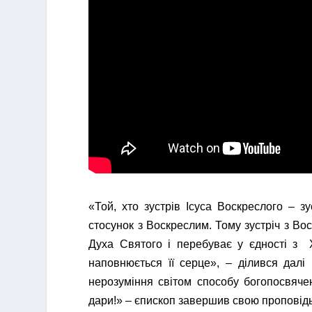
«Той, хто зустрів Ісуса Воскреслого – з
стосунок з Воскреслим. Тому зустріч з В
Духа Святого і перебуває у єдності з 
наповнюється її серце», – ділився далі
нерозуміння світом способу богопосвяче
дари!» – єпископ завершив свою проповідь