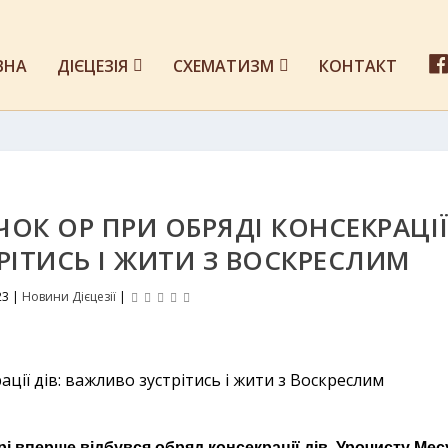
ВНА
ДІЄЦЕЗІЯ
СХЕМАТИЗМ
КОНТАКТ
ОК OP ПРИ ОБРЯДІ КОНСЕКРАЦІ
РІТИСЬ І ЖИТИ З ВОСКРЕСЛИМ
23
|
Новини Дієцезії
|
едрі вперше відбувся обряд консекрації дів. Урочисту Мес