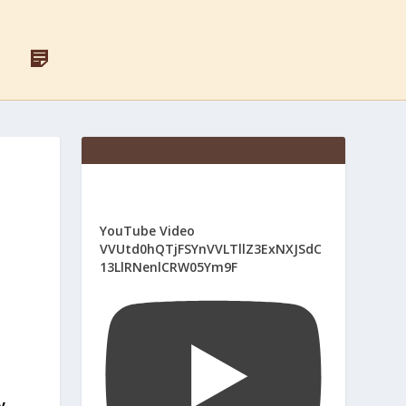
F
Д
A
Л
C
Я
E
С
B
В
O
Я
O
Щ
K
Е
Н
И
Ї
К
І
YouTube Video
В
VVUtd0hQTjFSYnVVLTllZ3ExNXJSdC
13LlRNenlCRW05Ym9F
у