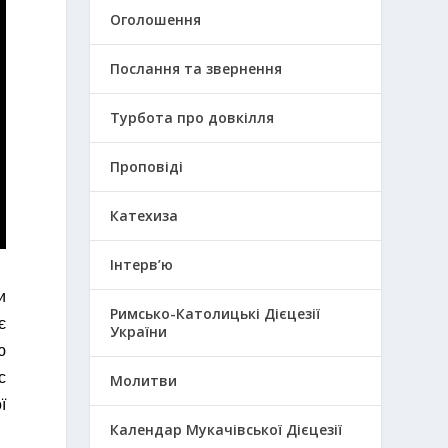
Оголошення
Послання та звернення
Турбота про довкілля
Проповіді
Катехиза
Інтерв’ю
и
Римсько-Католицькі Дієцезії
є
України
ю
с
Молитви
ї
Календар Мукачівської Дієцезії