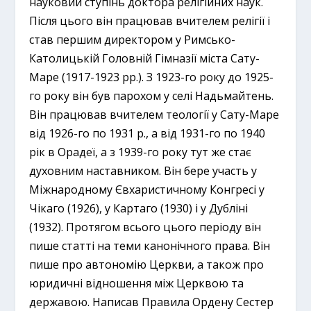
науковий ступінь доктора релігійних наук.
Після цього він працював вчителем релігії і
став першим директором у Римсько-
Католицькій Головній Гімназії міста Сату-
Маре (1917-1923 рр.). З 1923-го року до 1925-
го року він був парохом у селі Надьмайтень.
Він працював вчителем теології у Сату-Маре
від 1926-го по 1931 р., а від 1931-го по 1940
рік в Орадеї, а з 1939-го року тут же стає
духовним наставником. Він бере участь у
Міжнародному Євхаристичному Конгресі у
Чікаго (1926), у Картаго (1930) і у Дубліні
(1932). Протягом всього цього періоду він
пише статті на теми канонічного права. Він
пише про автономію Церкви, а також про
юридичні відношення між Церквою та
державою. Написав Правила Ордену Сестер