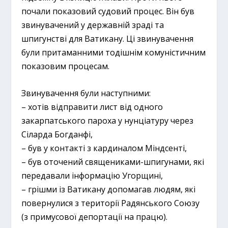
почали показовий судовий процес. Він був
звинувачений у державній зраді та
шпигунстві для Ватикану. Ці звинувачення
були притаманними тодішнім комуністичним
показовим процесам.
Звинувачення були наступними:
– хотів відправити лист від одного
закарпатського пароха у нунціатуру через
Сіларда Богданфі,
– був у контакті з кардиналом Міндсенті,
– був оточений священиками-шпигунами, які
передавали інформацію Угорщині,
– грішми із Ватикану допомагав людям, які
повернулися з території Радянського Союзу
(з примусової депортації на працю).