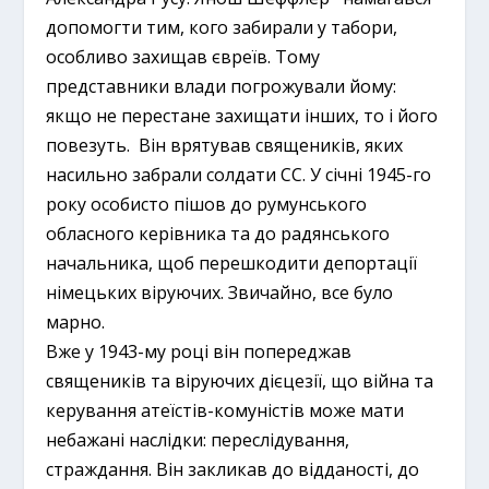
допомогти тим, кого забирали у табори,
особливо захищав євреїв. Тому
представники влади погрожували йому:
якщо не перестане захищати інших, то і його
повезуть. Він врятував священиків, яких
насильно забрали солдати СС. У січні 1945-го
року особисто пішов до румунського
обласного керівника та до радянського
начальника, щоб перешкодити депортації
німецьких віруючих. Звичайно, все було
марно.
Вже у 1943-му році він попереджав
священиків та віруючих дієцезії, що війна та
керування атеїстів-комуністів може мати
небажані наслідки: переслідування,
страждання. Він закликав до відданості, до