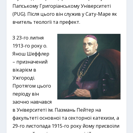
Папському Григоріанському Університеті
(РUG). Після цього він служив у Сату-Маре як
вчитель теології та префект.
З 23-го липня
1913-го року о.
Янош Шеффлер
– призначений
вікарієм в
Ужгороді.
Протягом цього
періоду він
заочно навчався
в Університеті ім. Пазмань Пейтер на
факультеті основної та секторної катехизи, а
29-го листопада 1915-го року йому присвоїли