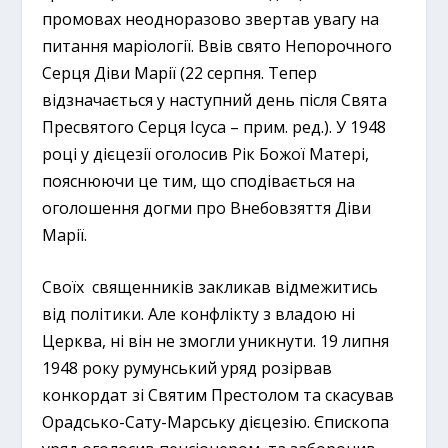
промовах неодноразово звертав увагу на
питання маріології. Ввів свято Непорочного
Серця Діви Марії (22 серпня. Тепер
відзначається у наступний день після Свята
Пресвятого Серця Ісуса – прим. ред.). У 1948
році у дієцезії оголосив Рік Божої Матері,
пояснюючи це тим, що сподівається на
оголошення догми про Внебовзяття Діви
Марії.
Своїх священників закликав відмежитись
від політики. Але конфлікту з владою ні
Церква, ні він не змогли уникнути. 19 липня
1948 року румунський уряд розірвав
конкордат зі Святим Престолом та скасував
Орадсько-Сату-Марську дієцезію. Єпископа