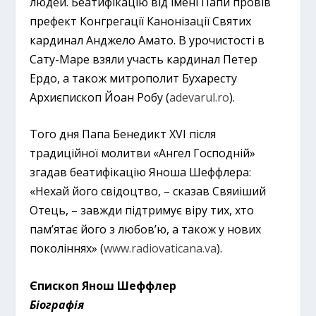
людей. Беатифікацію від імені Папи провів
префект Конгрегації Канонізації Святих
кардинал Анджело Амато. В урочистості в
Сату-Маре взяли участь кардинал Петер
Ердо, а також митрополит Бухаресту
Архиєпископ Йоан Робу (
adevarul.ro
).
Того дня Папа Бенедикт ХVІ після
традиційної молитви «Ангел Господній»
згадав беатифікацію Яноша Шеффлера:
«Нехай його свідоцтво, – сказав Свяиіший
Отець, – завжди підтримує віру тих, хто
пам’ятає його з любов’ю, а також у нових
поколіннях» (
www.radiovaticana.va
).
Єпископ Янош Шеффлер
Біографія