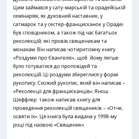
Цим займався у сату-марській та орадейській
семінаріях, як духовний наставник, у
сатмарок та у сестер-францисканок у Орадеї
був сповідником, а також під час багатьох
реколекцій, які провів священикам та
монахам. Він написав чотиритомну книгу
«Роздуми про Євангеліє», щоб йому легше
було готуватися до проповідей та
реколекцій. Ці роздуми збереглися у формі
рукопису. Схожий рукопис, який він написав –
«Реколекції для францисканців». Янош
Шеффлер також написав книгу для
проведення реколекцій священиків – «Отче,
освяти їх». Ця книга була видана у 1998-му
році під назвою «Священик».