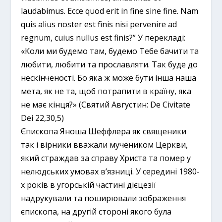
laudabimus. Ecce quod erit in fine sine fine. Nam
quis alius noster est finis nisi pervenire ad
regnum, cuius nullus est finis?” У перекладі:
«Коли ми будемо там, будемо Тебе бачити та
любити, любити та прославляти. Так буде до
нескінченості. Бо яка ж може бути інша наша
мета, як не та, щоб потрапити в країну, яка
не має кінця?» (Святий Августин: De Civitate
Dei 22,30,5)
Єпископа Яноша Шеффлера як священики
так і вірники вважали мучеником Церкви,
який страждав за справу Христа та помер у
нелюдських умовах в’язниці. У середині 1980-
х років в угорській частині дієцезії
надрукували та поширювали зображення
єпископа, на другій стороні якого була