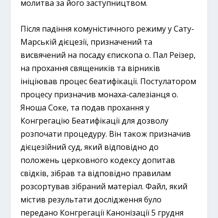
молитва за його заступництвом.
Після падіння комуністичного режиму у Сату-
Марській дієцезії, призначений та
висвячений на посаду єпископа о. Пал Реізер,
на прохання священиків та вірників
ініціював процес беатифікації. Постулатором
процесу призначив монаха-салезіанця о.
Яноша Соке, та подав прохання у
Конгрегацію Беатифікації для дозволу
розпочати процедуру. Він також призначив
дієцезійний суд, який відповідно до
положень церковного кодексу допитав
свідків, зібрав та відповідно правилам
розсортував зібраний матеріал. Файл, який
містив результати дослідження було
передано Конгрегації Канонізації 5 грудня