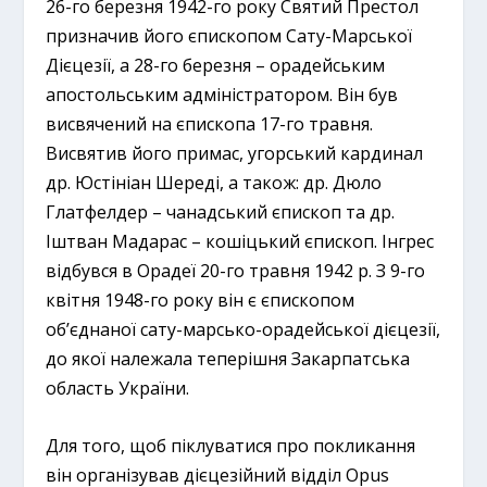
26-го березня 1942-го року Святий Престол
призначив його єпископом Сату-Марської
Дієцезії, а 28-го березня – орадейським
апостольським адміністратором. Він був
висвячений на єпископа 17-го травня.
Висвятив його примас, угорський кардинал
др. Юстініан Шереді, а також: др. Дюло
Глатфелдер – чанадський єпископ та др.
Іштван Мадарас – кошіцький єпископ. Інгрес
відбувся в Орадеї 20-го травня 1942 р. З 9-го
квітня 1948-го року він є єпископом
об’єднаної сату-марсько-орадейської дієцезії,
до якої належала теперішня Закарпатська
область України.
Для того, щоб піклуватися про покликання
він організував дієцезійний відділ Opus