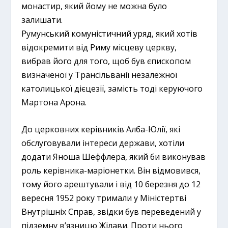
монастир, який йому не можна було
залишати.
Румунський комуністичний уряд, який хотів
відокремити від Риму місцеву церкву,
вибрав його для того, щоб був єпископом
визначеної у Трансільванії незалежної
католицької дієцезії, замість тоді керуючого
Мартона Арона.
До церковних керівників Алба-Юлії, які
обслуговували інтереси держави, хотіли
додати Яноша Шеффлера, який би виконував
роль керівника-маріонетки. Він відмовився,
тому його арештували і від 10 березня до 12
вересня 1952 року тримали у Міністертві
Внутрішніх Справ, звідки був переведений у
підземну в’язницю Жілави. Проти нього