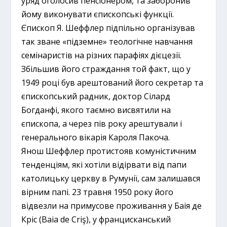
уряд оголосив пенсіонером, та заборонив
йому виконувати єпископські функції.
Єпископ Я. Шеффлер підпільно організував
так зване «підземне» теологічне навчання
семінаристів на різних парафіях дієцезії.
Збільшив його страждання той факт, що у
1949 році був арештований його секретар та
єпископський радник, доктор Сілард
Богданфі, якого таємно висвятили на
єпископа, а через пів року арештували і
генерального вікарія Кароля Пакоча.
Янош Шеффлер протистояв комуністичним
тенденціям, які хотіли відірвати від папи
католицьку церкву в Румунії, сам залишався
вірним папі. 23 травня 1950 року його
відвезли на примусове проживання у Баія де
Кріс (Baia de Criş), у францисканський