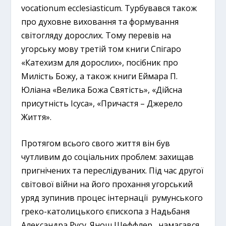
vocationum ecclesiasticum. Турбувався також
про духовне виховання та формування
світогляду дорослих. Тому перевів на
угорську мову третій том книги Спігаро
«Катехизм для дорослих», посібник про
Милість Божу, а також книги Еймара П.
Юліана «Велика Божа Святість», «Дійсна
присутність Ісуса», «Причастя – Джерело
Життя».
Протягом всього свого життя він був
чутливим до соціальних проблем: захищав
пригнічених та переслідуваних. Під час другої
світової війни на його прохання угорський
уряд зупинив процес інтернації румунського
греко-католицького єпископа з Надьбаня
Александра Русу. Янош Шеффлер намагався