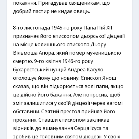
покаяння. Пригадував священикам, що
добрий пастир не кидає овець.
8-го листопада 1945-го року Папа Пій ХІІ
призначає його єпископом дьорської дієцезії
на місце колишнього єпископа Дьору
Вільмоша Апора, який помер мученицькою
смертю. 9-го квітня 1946-го року
бухарестський нунцій Андреа Касуло
оголошує йому цю новину. Єпископ Янош
сказав, що він підкорюється волі папи, якщо
це дійсно його бажання. Але попросив, щоб
зміг залишитися у своїй дієцезії через вагомі
обставини. Святий престол прийняв його
прохання. Ставши єпископом закликав
вірників до вшанування Серця Ісуса та
зробив це головним святом дієцезії. У своїх