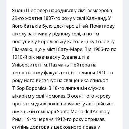
Янош Шеффлер народився у сім’ї землероба
29-го жовтня 1887-го року у селі Калманд. У
його батьків було десятеро дітей. Початкову
школу закінчив у рідному селі, а потім
поступив у Королівську Католицьку Головну
Гімназію, що у місті Сату-Маре. Від 1906-го по
1910-й рік навчався у Будапешті в
Університеті ім. Пазмань Пейтера на
теологічному факультеті. 6-го липня 1910-го
року його висвячує на священика єпископ
Тібор Бороміса. З 18-го липня він служив
вікарієм у селі Чомокез. З осені того ж року
протягом двох років навчався у австрійсько-
німецькій семінарії Santa Maria dell’Anima у
Римі. 19-го червня 1912-го року отримав
ступінь доктора з церковного права у