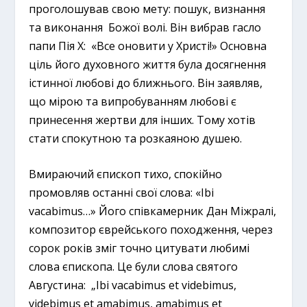
проголошував свою мету: пошук, визнання
та виконання Божої волі. Він вибрав гасло
папи Пія Х: «Все оновити у Христі!» Основна
ціль його духовного життя була досягнення
істинної любові до ближнього. Він заявляв,
що мірою та випробуванням любові є
принесення жертви для інших. Тому хотів
стати спокутною та розкаяною душею.
Вмираючий єпископ тихо, спокійно
промовляв останні свої слова: «Ibi
vacabimus…» Його співкамерник Дан Міжралі,
композитор єврейського походження, через
сорок років зміг точно цитувати любимі
слова єпископа. Це були слова святого
Августина: „Ibi vacabimus et videbimus,
videbimus et amabimus, amabimus et