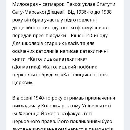
Милосердя – сатмарок. Також уклав Статути
Сату-Марської Дієцезії. Від 1936-го до 1938
року він брав участь у підготовленні
дієцезійного синоду, потім сформулював і
передав пресі підсумки – Рішення Синоду.
Для школярів старших класів та для
освічених католиків написав катехитичні
книги: «Католицька катехитика»
(Догматика), «Католицький посібник
церковних обрядів», «Католицька Історія
Церкви».
Від осені 1940-го року отримав призначення
викладача у Коложварському Університеті
ім. Ференца Йожефа на факультеті
церковного права. Його покликанням було
духовне виховання семінаристів та монахів.