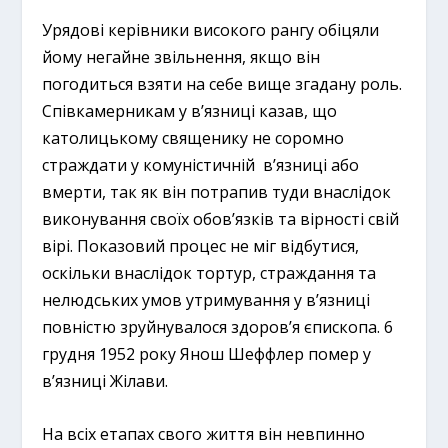
Урядові керівники високого рангу обіцяли
йому негайне звільнення, якщо він
погодиться взяти на себе вище згадану роль.
Співкамерникам у в’язниці казав, що
католицькому священику не соромно
страждати у комуністичній в’язниці або
вмерти, так як він потрапив туди внаслідок
виконування своїх обов’язків та вірності свій
вірі. Показовий процес не міг відбутися,
оскільки внаслідок тортур, страждання та
нелюдських умов утримування у в’язниці
повністю зруйнувалося здоров’я єпископа. 6
грудня 1952 року Янош Шеффлер помер у
в’язниці Жілави.
На всіх етапах свого життя він невпинно