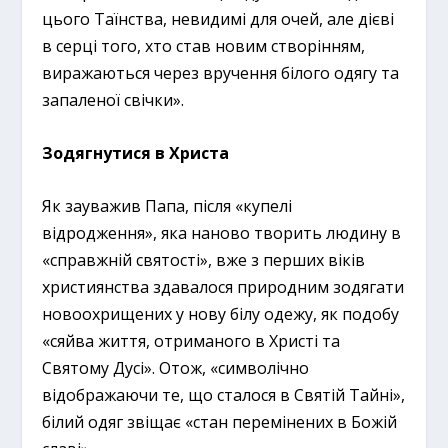
цього Таїнства, невидимі для очей, але дієві
в серці того, хто став новим створінням,
виражаються через вручення білого одягу та
запаленої свічки».
Зодягнутися в Христа
Як зауважив Папа, після «купелі
відродження», яка наново творить людину в
«справжній святості», вже з перших віків
християнства здавалося природним зодягати
новоохрищених у нову білу одежу, як подобу
«сяйва життя, отриманого в Христі та
Святому Дусі». Отож, «символічно
відображаючи те, що сталося в Святій Тайні»,
білий одяг звіщає «стан перемінених в Божій