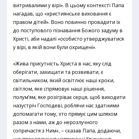
витривалими у вірі». В цьому контексті Папа
нагадав, що «християнське виховання є
правом дітей». Воно повинно провадити їх
до поступового пізнавання Божого задуму в
Христі, аби надалі «особисто утверджуватися
у вірі, в якій вони були охрищені».
«Жива присутність Христа в нас, яку слід
оберігати, захищати та розвивати, є
світильником, який освітлює наші кроки,
світлом, яке спрямовує наші рішення,
полум’ям, яке розігріває серця, щоб виходити
назустріч Господеві, роблячи нас здатними
допомагати тому, хто прямує цим шляхом
разом з нами, аж до нерозлучного
сопричастя з Ним», – сказав Папа, додаючи,
що проказування наприкінці Хрищення