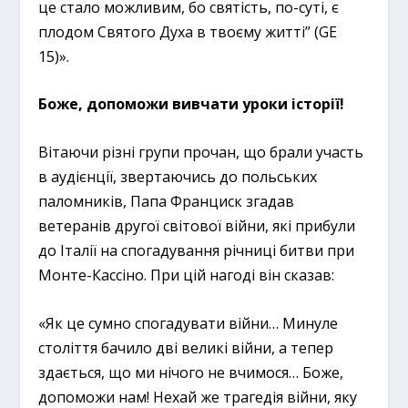
це стало можливим, бо святість, по-суті, є
плодом Святого Духа в твоєму житті” (GE
15)».
Боже, допоможи вивчати уроки історії!
Вітаючи різні групи прочан, що брали участь
в аудієнції, звертаючись до польських
паломників, Папа Франциск згадав
ветеранів другої світової війни, які прибули
до Італії на спогадування річниці битви при
Монте-Кассіно. При цій нагоді він сказав:
«Як це сумно спогадувати війни… Минуле
століття бачило дві великі війни, а тепер
здається, що ми нічого не вчимося… Боже,
допоможи нам! Нехай же трагедія війни, яку