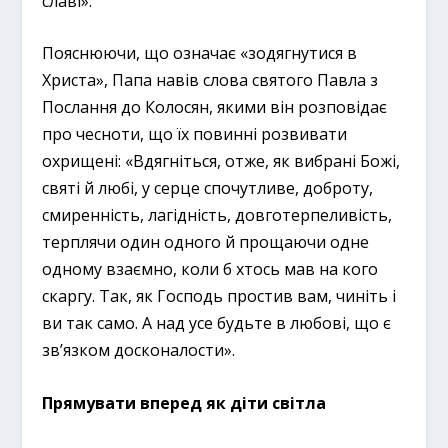
славі».
Пояснюючи, що означає «зодягнутися в
Христа», Папа навів слова святого Павла з
Послання до Колосян, якими він розповідає
про чесноти, що їх повинні розвивати
охрищені: «Вдягніться, отже, як вибрані Божі,
святі й любі, у серце спочутливе, доброту,
смиренність, лагідність, довготерпеливість,
терплячи один одного й прощаючи одне
одному взаємно, коли б хтось мав на кого
скаргу. Так, як Господь простив вам, чиніть і
ви так само. А над усе будьте в любові, що є
зв’язком досконалости».
Прямувати вперед як діти світла