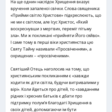
На ще однин наслідок Хрищення вказує
вручення запаленої свічки. Слова священика:
«Прийми світло Христове» підкреслюють, що
не ми є світлом, але Ісус Христос, «Який
воскреснувши з мертвих, переміг пітьму
зла». Ми ж покликані «прийняти Його сяйво».
І саме тому в перші віки християнства цю
Святу Тайну називали «Просвіченням», а
охрищених – «просвіченими».
Святіший Отець наголосив на тому, що
християнським покликанням є «завжди
ходити як діти світла, будучи витривалими у
вірі». Коли йдеться про дітей, то «завданням
рідних і хресних батьків є дбати про
підтримку полум’я благодаті Хрищення в
своїх дітей, допомагаючи їм бути