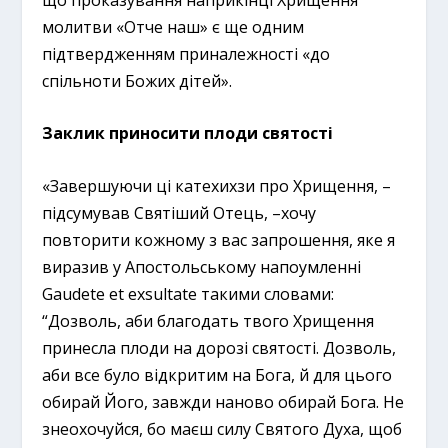
молитви «Отче наш» є ще одним
підтвердженням приналежності «до
спільноти Божих дітей».
Заклик приносити плоди святості
«Завершуючи ці катехихзи про Хрищення, –
підсумував Святіший Отець, –хочу
повторити кожному з вас запрошення, яке я
виразив у Апостольському напоумленні
Gaudete et exsultate такими словами:
“Дозволь, аби благодать твого Хрищення
принесла плоди на дорозі святості. Дозволь,
аби все було відкритим на Бога, й для цього
обирай Його, завжди наново обирай Бога. Не
знеохочуйся, бо маєш силу Святого Духа, щоб