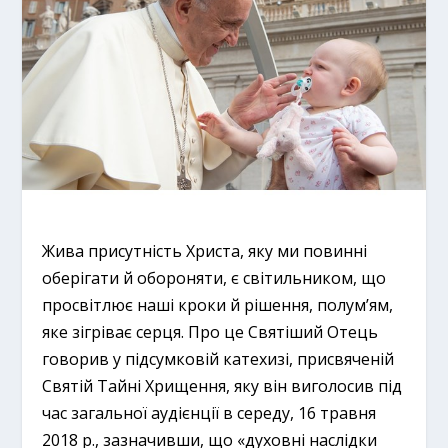
Жива присутність Христа, яку ми повинні
оберігати й обороняти, є світильником, що
просвітлює наші кроки й рішення, полум’ям,
яке зігріває серця. Про це Святіший Отець
говорив у підсумковій катехизі, присвяченій
Святій Тайні Хрищення, яку він виголосив під
час загальної аудієнції в середу, 16 травня
2018 р., зазначивши, що «духовні наслідки