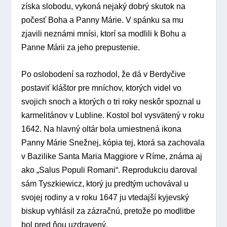
získa slobodu, vykoná nejaký dobrý skutok na
počesť Boha a Panny Márie. V spánku sa mu
zjavili neznámi mnísi, ktorí sa modlili k Bohu a
Panne Márii za jeho prepustenie.
Po oslobodení sa rozhodol, že dá v Berdyčive
postaviť kláštor pre mníchov, ktorých videl vo
svojich snoch a ktorých o tri roky neskôr spoznal u
karmelitánov v Lubline. Kostol bol vysvätený v roku
1642. Na hlavný oltár bola umiestnená ikona
Panny Márie Snežnej, kópia tej, ktorá sa zachovala
v Bazilike Santa Maria Maggiore v Ríme, známa aj
ako „Salus Populi Romani“. Reprodukciu daroval
sám Tyszkiewicz, ktorý ju predtým uchovával u
svojej rodiny a v roku 1647 ju vtedajší kyjevský
biskup vyhlásil za zázračnú, pretože po modlitbe
bol pred ňou uzdravený.