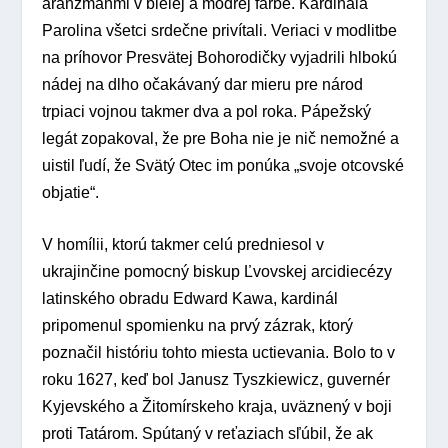
aranžmánmi v bielej a modrej farbe. Kardinála
Parolina všetci srdečne privítali. Veriaci v modlitbe
na príhovor Presvätej Bohorodičky vyjadrili hlbokú
nádej na dlho očakávaný dar mieru pre národ
trpiaci vojnou takmer dva a pol roka. Pápežský
legát zopakoval, že pre Boha nie je nič nemožné a
uistil ľudí, že Svätý Otec im ponúka „svoje otcovské
objatie“.
V homílii, ktorú takmer celú predniesol v
ukrajinčine pomocný biskup Ľvovskej arcidiecézy
latinského obradu Edward Kawa, kardinál
pripomenul spomienku na prvý zázrak, ktorý
poznačil históriu tohto miesta uctievania. Bolo to v
roku 1627, keď bol Janusz Tyszkiewicz, guvernér
Kyjevského a Žitomírskeho kraja, uväznený v boji
proti Tatárom. Spútaný v reťaziach sľúbil, že ak