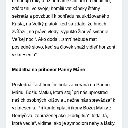
ochabujú ruky a už nemáme silu ani na modlitbu,“
zdôraznil vo svojej homílii vatikánsky štátny
sekretár a povzbudil k pohľadu na ukrižovaného
Krista, na Veľký piatok, keď sa zdalo, že hriech
zvíťazil, no práve vtedy „vypuklo žiarivé svitanie
Veľkej noci“. Ako dodal, „smrť nebude mať
posledné slovo, keď sa človek snaží vidieť horizont
vzkriesenia“.
Modlitba na príhovor Panny Márie
Posledná časť homílie bola zameraná na Pannu
Máriu, Božiu Matku, ktorá stojí pri nás uprostred
našich osobných krížov a „ nežne nás sprevádza“ k
vzkrieseniu. Pri kontemplácii ikony Božej Matky z
Berdyčiva, zobrazenej ako „Hodigitria“, teda „tá,
ktorá vedie“, vidíme, ako je symbolom nehy a lásky.