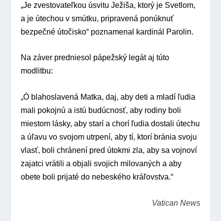
„Je zvestovateľkou úsvitu Ježiša, ktorý je Svetlom,
a je útechou v smútku, pripravená ponúknuť
bezpečné útočisko“ poznamenal kardinál Parolin.
Na záver predniesol pápežský legát aj túto
modlitbu:
„Ó blahoslavená Matka, daj, aby deti a mladí ľudia
mali pokojnú a istú budúcnosť, aby rodiny boli
miestom lásky, aby starí a chorí ľudia dostali útechu
a úľavu vo svojom utrpení, aby tí, ktorí bránia svoju
vlasť, boli chránení pred útokmi zla, aby sa vojnoví
zajatci vrátili a objali svojich milovaných a aby
obete boli prijaté do nebeského kráľovstva.“
Vatican News