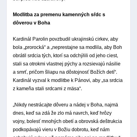
Modlitba za premenu kamenných sŕdc s
dôverou v Boha
Kardinál Parolin povzbudil ukrajinskú cirkev, aby
bola „prorocká“ a „neprestajne sa modlila, aby Boh
obrátil srdcia tých, ktorí sa odchýlili od jeho ciest,
stali sa otrokmi vlastnej pýchy a rozsievajú násilie
a smrť, pričom šliapu na dôstojnosť Božích detí“.
Kardinál vyzval k modlitbe k Pánovi, aby „sa srdcia
z kameňa stali srdcami z mäsa“.
„Nikdy nestrácajte dôveru a nádej v Boha, najmä
dnes, keď sa zdá že zlo má navrch, keď hrôzy
vojny, bolesť mnohých obetí a obrovská deštrukcia
podkopávajú vieru v Božiu dobrotu, keď nám