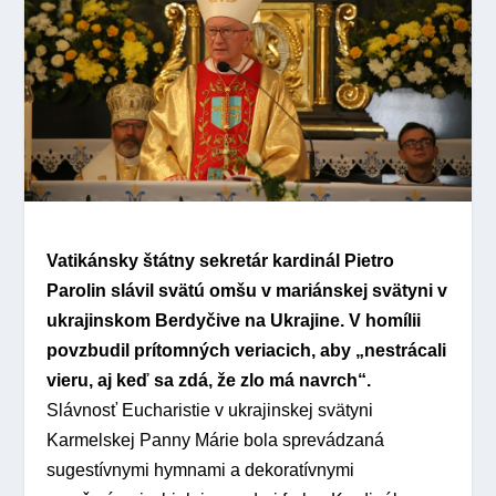
Vatikánsky štátny sekretár kardinál Pietro
Parolin slávil svätú omšu v mariánskej svätyni v
ukrajinskom Berdyčive na Ukrajine. V homílii
povzbudil prítomných veriacich, aby „nestrácali
vieru, aj keď sa zdá, že zlo má navrch“.
Slávnosť Eucharistie v ukrajinskej svätyni
Karmelskej Panny Márie bola sprevádzaná
sugestívnymi hymnami a dekoratívnymi