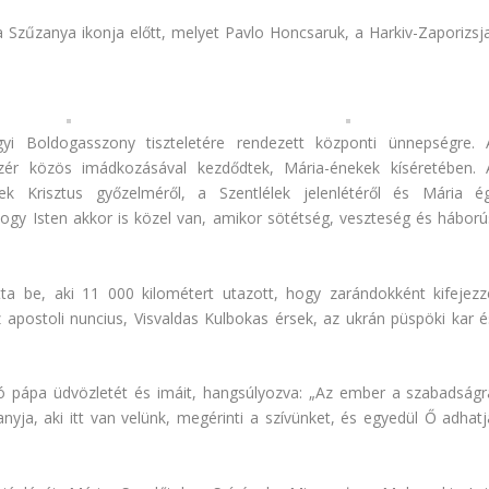
 Szűzanya ikonja előtt, melyet Pavlo Honcsaruk, a Harkiv-Zaporizsja
yi Boldogasszony tiszteletére rendezett központi ünnepségre. 
zér közös imádkozásával kezdődtek, Mária-énekek kíséretében. 
k Krisztus győzelméről, a Szentlélek jelenlétéről és Mária ég
ogy Isten akkor is közel van, amikor sötétség, veszteség és háború
ta be, aki 11 000 kilométert utazott, hogy zarándokként kifejezz
 az apostoli nuncius, Visvaldas Kulbokas érsek, az ukrán püspöki kar é
eó pápa üdvözletét és imáit, hangsúlyozva: „Az ember a szabadságr
yja, aki itt van velünk, megérinti a szívünket, és egyedül Ő adhatj