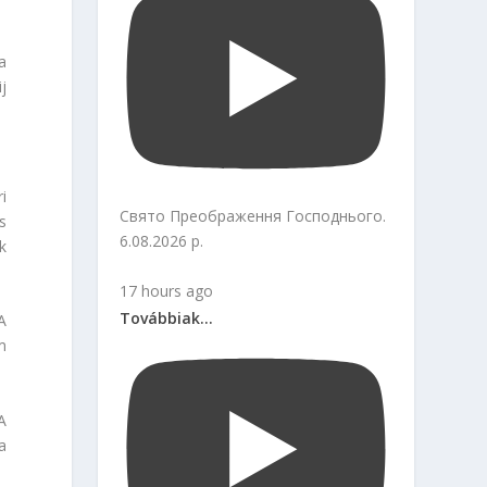
a
j
i
Свято Преображення Господнього.
s
6.08.2026 р.
k
17 hours ago
Továbbiak...
A
m
A
a