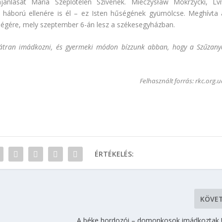
jánlását Mária Szeplőtelen Szívének. Mieczysław Mokrzycki, Lvi
a háború ellenére is él – ez Isten hűségének gyümölcse. Meghívta 
pségére, mely szeptember 6-án lesz a székesegyházban.
átran imádkozni, és gyermeki
módon bízzunk
abban, hogy a Szűzany
Felhasznált forrás: rkc.org.
ÉRTÉKELÉS:
KÖVE
A béke hordozói – domonkosok imádkoztak 