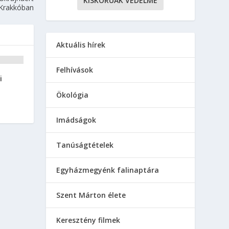
KISKORÚAK VÉDELME
Krakkóban
Aktuális hírek
Felhívások
i
Ökológia
Imádságok
Tanúságtételek
Egyházmegyénk falinaptára
Szent Márton élete
Keresztény filmek