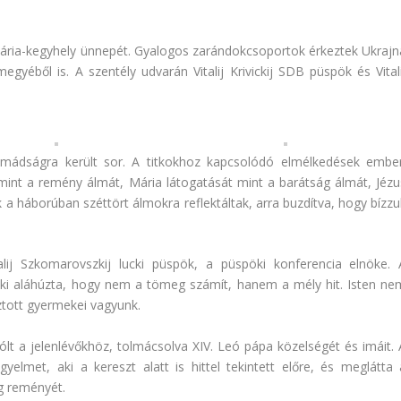
 Mária-kegyhely ünnepét. Gyalogos zarándokcsoportok érkeztek Ukrajn
yéből is. A szentély udvarán Vitalij Krivickij SDB püspök és Vitali
mádságra került sor. A titkokhoz kapcsolódó elmélkedések ember
mint a remény álmát, Mária látogatását mint a barátság álmát, Jézu
 a háborúban széttört álmokra reflektáltak, arra buzdítva, hogy bízzu
lij Szkomarovszkij lucki püspök, a püspöki konferencia elnöke. 
, aki aláhúzta, hogy nem a tömeg számít, hanem a mély hit. Isten ne
ztott gyermekei vagyunk.
ólt a jelenlévőkhöz, tolmácsolva XIV. Leó pápa közelségét és imáit. 
yelmet, aki a kereszt alatt is hittel tekintett előre, és meglátta 
g reményét.