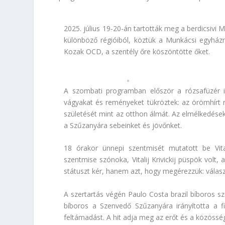
2025. július 19-20-án tartották meg a berdicsivi
különböző régióiból, köztük a Munkácsi egyházmeg
Kozak OCD, a szentély őre köszöntötte őket.
A szombati programban először a rózsafüzér i
vágyakat és reményeket tükröztek: az örömhírt 
születését mint az otthon álmát. Az elmélkedések
a Szűzanyára sebeinket és jövőnket.
18 órakor ünnepi szentmisét mutatott be Vita
szentmise szónoka, Vitalij Krivickij püspök volt
státuszt kér, hanem azt, hogy megérezzük: válas
A szertartás végén Paulo Costa brazil bíboros sz
bíboros a Szenvedő Szűzanyára irányította a fig
feltámadást. A hit adja meg az erőt és a közössé