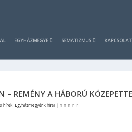
AL
EGYHÁZMEGYE
SEMATIZMUS
KAPCSOLAT
N – REMÉNY A HÁBORÚ KÖZEPETT
s hírek
,
Egyházmegyénk hírei
|