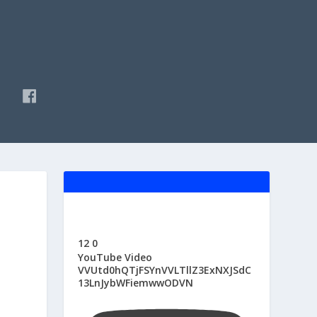
F
A
C
E
B
O
O
K
E
12
0
YouTube Video
VVUtd0hQTjFSYnVVLTllZ3ExNXJSdC
13LnJybWFiemwwODVN