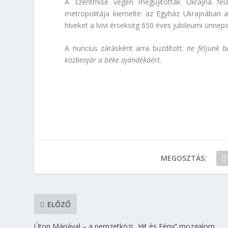
A szentmise végén megújították Ukrajna fela
metropolitája kiemelte: az Egyház Ukrajnában 
híveket a lvivi érsekség 650 éves jubileumi ünne
A nuncius zárásként arra buzdított:
ne féljünk b
közbenjár a béke ajándékáért.
MEGOSZTÁS:
ELŐZŐ
Úton Máriával – a nemzetközi „Hit és Fény” mozgalom