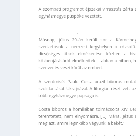
A szombati programot éjszakai virrasztás zárta a
egyházmegye püspöke vezetett.
Másnap, július 20-án került sor a Kármelheg
szertartások a nemzeti kegyhelyen a rózsafü
dicsőséges titkok elmélkedése közben a híve
közbenjárásáról elmélkedtek – abban a hitben, h
szenvedés veszi körül az embert.
A szentmisét Paulo Costa brazil bíboros mutat
szolidaritását Ukrajnával. A liturgián részt vett
több egyházmegye papsága is.
Costa bíboros a homíliában tolmácsolta XIV. L
teremtetett, nem elnyomásra. […] Mária, Jézus an
meg azt, amire leginkább vágyunk: a békét.”