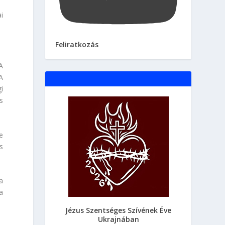
i
Feliratkozás
A
A
i
s
e
s
a
a
Jézus Szentséges Szívének Éve
Ukrajnában