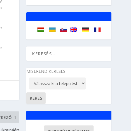
v
a
a
ua
MISEREND KERESÉS
TKEZŐ
Ukrajnáért