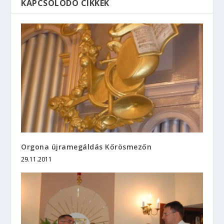
KAPCSOLÓDÓ CIKKEK
Orgona újramegáldás Kőrösmezőn
29.11.2011