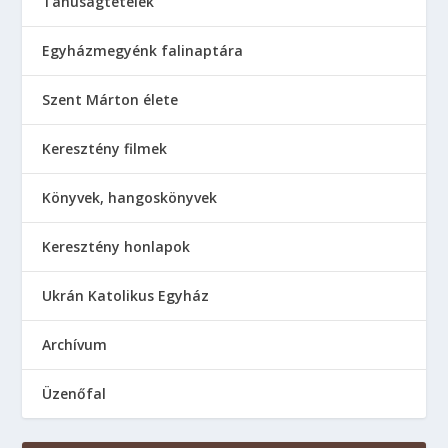
Tanúságtételek
Egyházmegyénk falinaptára
Szent Márton élete
Keresztény filmek
Könyvek, hangoskönyvek
Keresztény honlapok
Ukrán Katolikus Egyház
Аrchívum
Üzenőfal