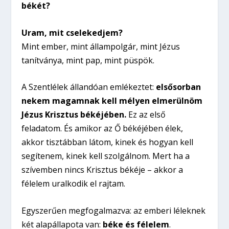
békét?
Uram, mit cselekedjem?
Mint ember, mint állampolgár, mint Jézus
tanítványa, mint pap, mint püspök.
A Szentlélek állandóan emlékeztet:
elsősorban
nekem magamnak kell mélyen elmerülnöm
Jézus Krisztus békéjében.
Ez az első
feladatom. És amikor az Ő békéjében élek,
akkor tisztábban látom, kinek és hogyan kell
segítenem, kinek kell szolgálnom. Mert ha a
szívemben nincs Krisztus békéje – akkor a
félelem uralkodik el rajtam.
Egyszerűen megfogalmazva: az emberi léleknek
két alapállapota van:
béke és félelem
.