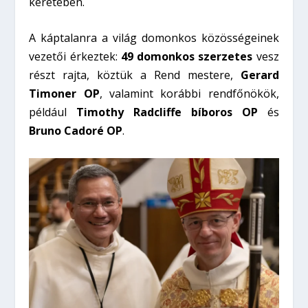
keretében.
A káptalanra a világ domonkos közösségeinek
vezetői érkeztek:
49 domonkos szerzetes
vesz
részt rajta, köztük a Rend mestere,
Gerard
Timoner OP
, valamint korábbi rendfőnökök,
például
Timothy Radcliffe bíboros OP
és
Bruno Cadoré OP
.