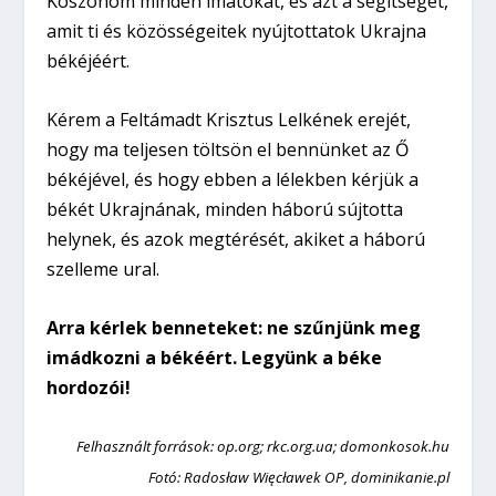
Köszönöm minden imátokat, és azt a segítséget,
amit ti és közösségeitek nyújtottatok Ukrajna
békéjéért.
Kérem a Feltámadt Krisztus Lelkének erejét,
hogy ma teljesen töltsön el bennünket az Ő
békéjével, és hogy ebben a lélekben kérjük a
békét Ukrajnának, minden háború sújtotta
helynek, és azok megtérését, akiket a háború
szelleme ural.
Arra kérlek benneteket: ne szűnjünk meg
imádkozni a békéért. Legyünk a béke
hordozói!
Felhasznált f
orrások:
op.org
;
rkc.org.ua
;
domonkosok.hu
Fotó: Radosław Więcławek OP, dominikanie.pl