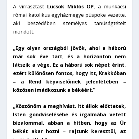
A virrasztást
Lucsok
Miklós OP
, a munkácsi
római katolikus egyházmegye püspöke vezette,
aki beszédében személyes tanúságtételt
mondott.
„Egy olyan országból jövök, ahol a háború
már sok éve tart, és a horizonton nem
látszik a vége. Ez a háború sok népet érint,
ezért különösen fontos, hogy itt, Krakkóban
– a Rend képviselőinek jelenlétében –
közösen imádkozunk a békéért.”
„Köszönöm a meghívást. Itt állok előttetek,
Isten gondviselésébe és irgalmába vetett
bizalommal, abban a hitben, hogy az Úr
békét akar hozni – rajtunk keresztül, az