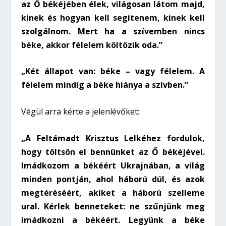
az Ő békéjében élek, világosan látom majd,
kinek és hogyan kell segítenem, kinek kell
szolgálnom. Mert ha a szívemben nincs
béke, akkor félelem költözik oda.”
„Két állapot van: béke – vagy félelem. A
félelem mindig a béke hiánya a szívben.”
Végül arra kérte a jelenlévőket:
„A Feltámadt Krisztus Lelkéhez fordulok,
hogy töltsön el bennünket az Ő békéjével.
Imádkozom a békéért Ukrajnában, a világ
minden pontján, ahol háború dúl, és azok
megtéréséért, akiket a háború szelleme
ural. Kérlek benneteket: ne szűnjünk meg
imádkozni a békéért. Legyünk a béke