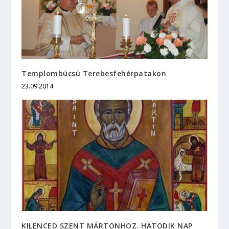
Templombúcsú Terebesfehérpatakon
23.09.2014
KILENCED SZENT MÁRTONHOZ. HATODIK NAP