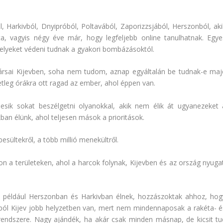
l, Harkivból, Dnyipróból, Poltavából, Zaporizzsjából, Herszonból, aki
, vagyis négy éve már, hogy legfeljebb online tanulhatnak. Egye
melyeket védeni tudnak a gyakori bombázásoktól.
társai Kijevben, soha nem tudom, aznap egyáltalán be tudnak-e maj
setleg órákra ott ragad az ember, ahol éppen van.
ik sokat beszélgetni olyanokkal, akik nem élik át ugyanezeket 
an élünk, ahol teljesen mások a prioritások.
sültekről, a több millió menekültről.
n a területeken, ahol a harcok folynak, Kijevben és az ország nyugat
n, például Herszonban és Harkivban élnek, hozzászoktak ahhoz, hog
tból Kijev jobb helyzetben van, mert nem mindennaposak a rakéta- é
rendszere. Nagy ajándék, ha akár csak minden másnap, de kicsit tu