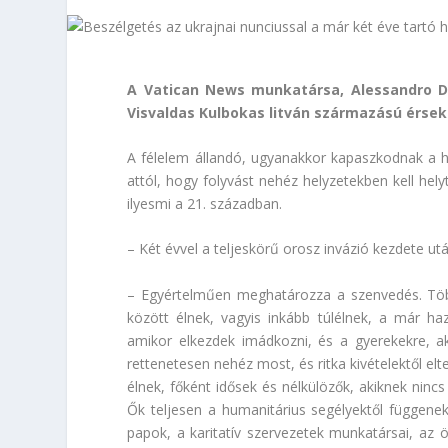
A Vatican News munkatársa, Alessandro De
Visvaldas Kulbokas litván származású érseke
A félelem állandó, ugyanakkor kapaszkodnak a h
attól, hogy folyvást nehéz helyzetekben kell hel
ilyesmi a 21. században.
– Két évvel a teljeskörű orosz invázió kezdete ut
– Egyértelműen meghatározza a szenvedés. Tö
között élnek, vagyis inkább túlélnek, a már ha
amikor elkezdek imádkozni, és a gyerekekre, aki
rettenetesen nehéz most, és ritka kivételektől elt
élnek, főként idősek és nélkülözők, akiknek ninc
Ők teljesen a humanitárius segélyektől függenek
papok, a karitatív szervezetek munkatársai, az ö