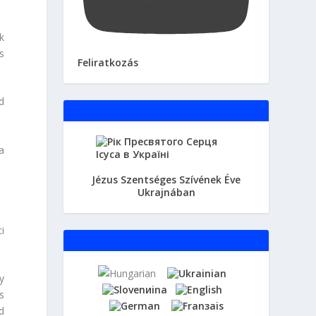
k
s
Feliratkozás
d
a
Jézus Szentséges Szívének Éve
Ukrajnában
i
y
s
d