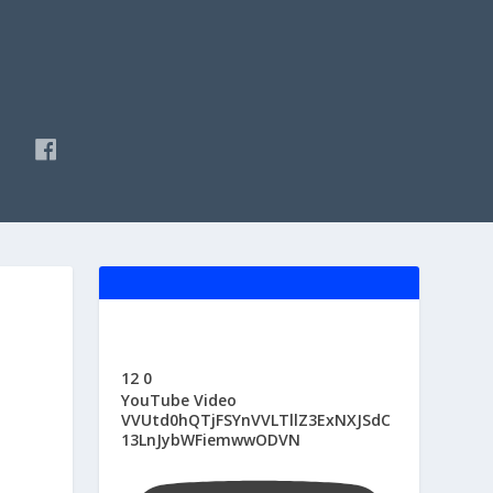
F
A
C
E
B
O
O
K
12
0
YouTube Video
VVUtd0hQTjFSYnVVLTllZ3ExNXJSdC
13LnJybWFiemwwODVN