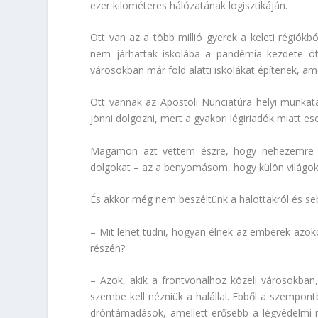
ezer kilométeres hálózatának logisztikáján.
Ott van az a több millió gyerek a keleti régiókbó
nem járhattak iskolába a pandémia kezdete óta
városokban már föld alatti iskolákat építenek, a
Ott vannak az Apostoli Nunciatúra helyi munka
jönni dolgozni, mert a gyakori légiriadók miatt e
Magamon azt vettem észre, hogy nehezemre es
dolgokat – az a benyomásom, hogy külön világokb
És akkor még nem beszéltünk a halottakról és sebe
– Mit lehet tudni, hogyan élnek az emberek azoko
részén?
– Azok, akik a frontvonalhoz közeli városokba
szembe kell nézniük a halállal. Ebből a szempon
dróntámadások, amellett erősebb a légvédelmi 