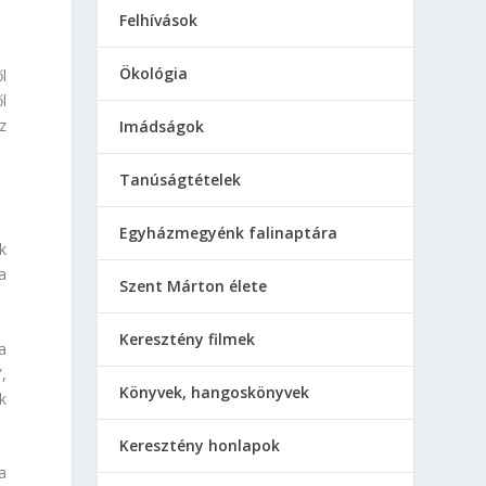
Felhívások
Ökológia
l
l
z
Imádságok
Tanúságtételek
Egyházmegyénk falinaptára
k
a
Szent Márton élete
Keresztény filmek
a
,
Könyvek, hangoskönyvek
k
Keresztény honlapok
a