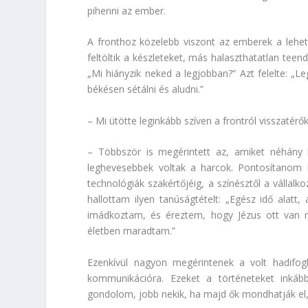
pihenni az ember.
A fronthoz közelebb viszont az emberek a lehe
feltöltik a készleteket, más halaszthatatlan tee
„Mi hiányzik neked a legjobban?” Azt felelte: „
békésen sétálni és aludni.”
– Mi ütötte leginkább szíven a frontról visszatérő
– Többször is megérintett az, amiket néhány k
leghevesebbek voltak a harcok. Pontosítanom k
technológiák szakértőjéig, a színésztől a vállal
hallottam ilyen tanúságtételt: „Egész idő alatt
imádkoztam, és éreztem, hogy Jézus ott van m
életben maradtam.”
Ezenkívül nagyon megérintenek a volt hadifog
kommunikációra. Ezeket a történeteket inká
gondolom, jobb nekik, ha majd ők mondhatják el