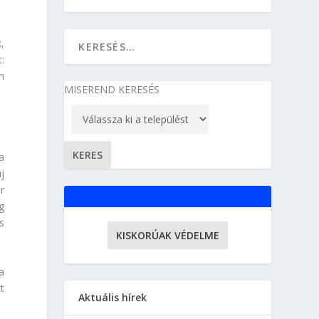
,
:
n
MISEREND KERESÉS
a
j
r
g
s
KISKORÚAK VÉDELME
a
t
Aktuális hírek