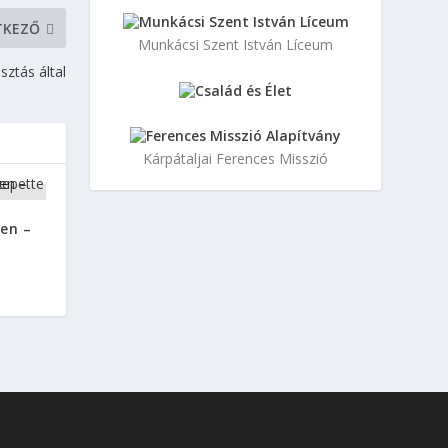
TKEZŐ
Munkácsi Szent István Líceum
ztás által
Kárpátaljai Ferences Misszió
en –