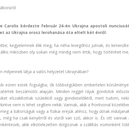
 Carolis kérdezte február 24-én Ukrajna apostoli nunciusát
t az Ukrajna orosz lerohanása óta eltelt két évről.
itbe; kegyelemnek élik meg, ha néha levegőhöz jutnak, és kimerülte
ytállni; miközben oly sokan még mindig nem értik, hogy történhet me
án milyennek látja a valós helyzetet Ukrajnában?
bb ezren estek fogságba, ők többségükben embertelen körülménye
zatértek beszámolói alapján. Minden reggel rájuk gondolok először
ket elszakítottak szüleiktől vagy gondviselőiktől, mert tudom, neki
ekintve nem is lehet segíteni nekik. Vannak, akik a frontvonal közeléb
s meg a bátorságuk vagy a fizikai erejük ahhoz, hogy útnak induljanak
, még ha csak kenyérről és vízről van szó, akkor is. És ott vannak 
nkéntesek, akik elkötelezetten dolgoznak a szállítás esetenként töb