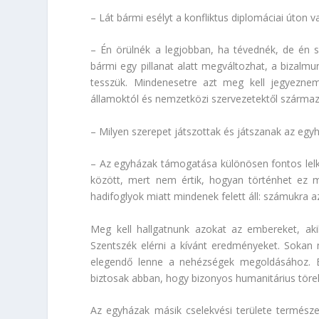
– Lát bármi esélyt a konfliktus diplomáciai úton 
– Én örülnék a legjobban, ha tévednék, de én s
bármi egy pillanat alatt megváltozhat, a bizalmu
tesszük. Mindenesetre azt meg kell jegyeznem
államoktól és nemzetközi szervezetektől származ
– Milyen szerepet játszottak és játszanak az eg
– Az egyházak támogatása különösen fontos lelki
között, mert nem értik, hogyan történhet ez m
hadifoglyok miatt mindenek felett áll: számukra 
Meg kell hallgatnunk azokat az embereket, a
Szentszék elérni a kívánt eredményeket. Sokan
elegendő lenne a nehézségek megoldásához. E
biztosak abban, hogy bizonyos humanitárius tör
Az egyházak másik cselekvési területe természe