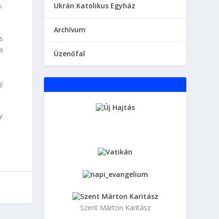
,
Ukrán Katolikus Egyház
Аrchívum
s
a
Üzenőfal
y
r
Szent Márton Karitász