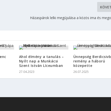
KÖVE
Házaspárok lelki megújulása a közös ima és megos
renc
Ahol élmény a tanulás –
Ünnepség Berdicsivb
Nyílt nap a Munkácsi
remény a háború
Szent István Líceumban
közepette
27.04.2023
26.07.2025