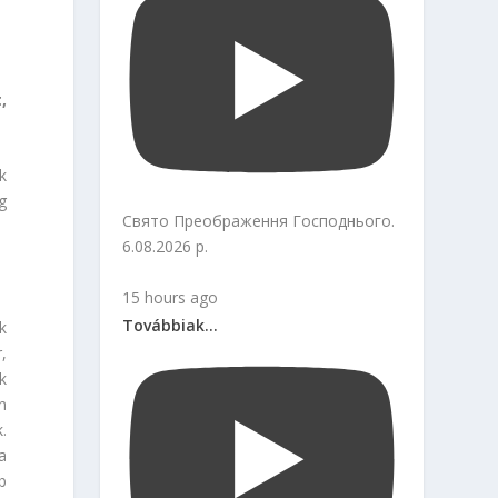
,
k
g
Свято Преображення Господнього.
6.08.2026 р.
15 hours ago
Továbbiak...
k
,
k
en
.
a
b