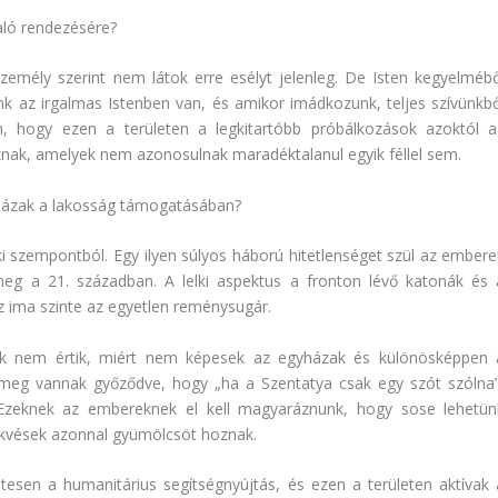
való rendezésére?
zemély szerint nem látok erre esélyt jelenleg. De Isten kegyelmébő
nk az irgalmas Istenben van, és amikor imádkozunk, teljes szívünkbő
, hogy ezen a területen a legkitartóbb próbálkozások azoktól a
nak, amelyek nem azonosulnak maradéktalanul egyik féllel sem.
yházak a lakosság támogatásában?
 szempontból. Egy ilyen súlyos háború hitetlenséget szül az embere
eg a 21. században. A lelki aspektus a fronton lévő katonák és 
az ima szinte az egyetlen reménysugár.
kik nem értik, miért nem képesek az egyházak és különösképpen 
 meg vannak győződve, hogy „ha a Szentatya csak egy szót szólna”
zeknek az embereknek el kell magyaráznunk, hogy sose lehetün
ekvések azonnal gyümölcsöt hoznak.
tesen a humanitárius segítségnyújtás, és ezen a területen aktívak 