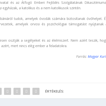
ivatal és az Átfogó Emberi Fejlődés Szolgálatának Dikasztériuma
yi egyházak, a katolikus és a nem katolikusok szintén.
lébániáról tudok, amelyek óvodák számára biztosítanak óvóhelyet. É
rvezetek, amelyek orvosi és pszichológiai támogatást nyújtanak 
esen osztják a segélyeket és az élelmiszert. Nem azért teszik, hog
azért, mert nincs elég ember a feladatokra.
Forrás:
Magyar Kurí
ÉRTÉKELÉS: