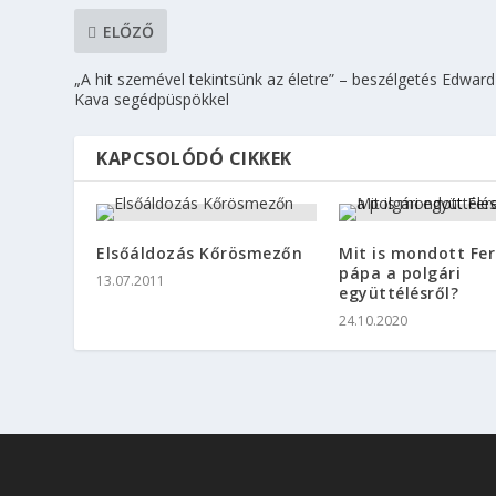
ELŐZŐ
„A hit szemével tekintsünk az életre” – beszélgetés Edward
Kava segédpüspökkel
KAPCSOLÓDÓ CIKKEK
Elsőáldozás Kőrösmezőn
Mit is mondott Fe
pápa a polgári
13.07.2011
együttélésről?
24.10.2020