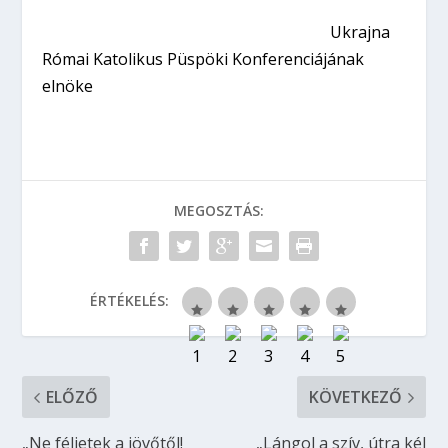
Ukrajna
Római Katolikus Püspöki Konferenciájának
elnöke
MEGOSZTÁS:
ÉRTÉKELÉS:
ELŐZŐ
KÖVETKEZŐ
„Ne féljetek a jövőtől!
„Lángol a szív, útra kél