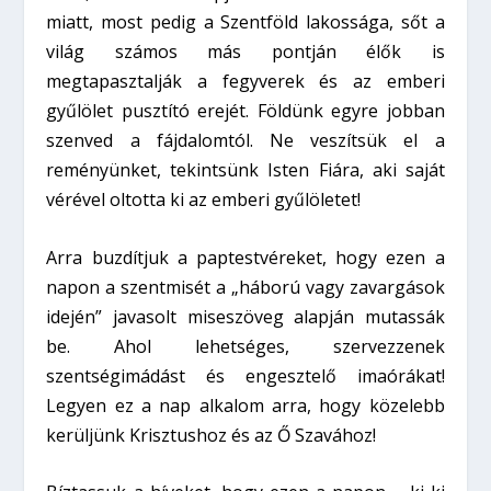
miatt, most pedig a Szentföld lakossága, sőt a
világ számos más pontján élők is
megtapasztalják a fegyverek és az emberi
gyűlölet pusztító erejét. Földünk egyre jobban
szenved a fájdalomtól. Ne veszítsük el a
reményünket, tekintsünk Isten Fiára, aki saját
vérével oltotta ki az emberi gyűlöletet!
Arra buzdítjuk a paptestvéreket, hogy ezen a
napon a szentmisét a „háború vagy zavargások
idején” javasolt miseszöveg alapján mutassák
be. Ahol lehetséges, szervezzenek
szentségimádást és engesztelő imaórákat!
Legyen ez a nap alkalom arra, hogy közelebb
kerüljünk Krisztushoz és az Ő Szavához!