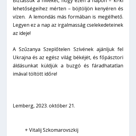
Bíztassuk a híveket, hogy ezen a napon – ki-ki
lehetőségeihez mérten – böjtöljön kenyéren és
vízen. A lemondás más formában is megélhető.
Legyen ez a nap az irgalmasság cselekedeteinek
az ideje!
A Szűzanya Szeplőtelen Szívének ajánljuk fel
Ukrajna és az egész világ békéjét, és főpásztori
áldásunkat küldjük a buzgó és fáradhatatlan
imával töltött időre!
Lemberg, 2023. október 21.
+ Vitalij Szkomarovszkij