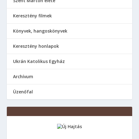
Szent Márton élete
Keresztény filmek
Könyvek, hangoskönyvek
Keresztény honlapok
Ukrán Katolikus Egyház
Аrchívum
Üzenőfal