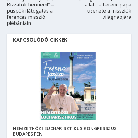
Bízzatok bennem!” –
a láb” – Ferenc pápa
püspöki látogatás a
üzenete a missziók
ferences misszió
világnapjára
plébániáin
KAPCSOLÓDÓ CIKKEK
NEMZETKÖZI EUCHARISZTIKUS KONGRESSZUS
BUDAPESTEN