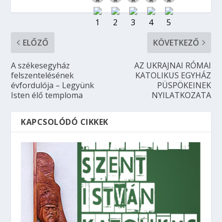
ELŐZŐ
KÖVETKEZŐ
A székesegyház
AZ UKRAJNAI RÓMAI
felszentelésének
KATOLIKUS EGYHÁZ
évfordulója – Legyünk
PÜSPÖKEINEK
Isten élő temploma
NYILATKOZATA
KAPCSOLÓDÓ CIKKEK