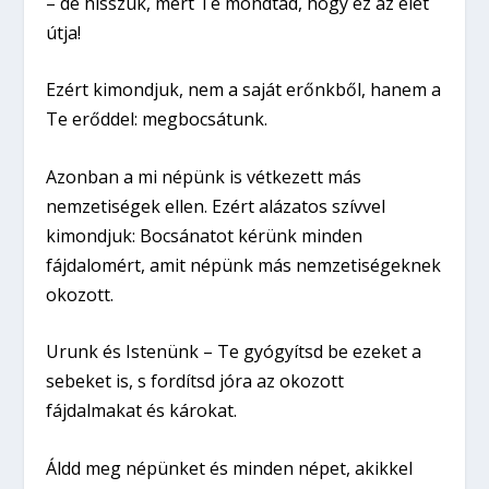
– de hisszük, mert Te mondtad, hogy ez az élet
útja!
Ezért kimondjuk, nem a saját erőnkből, hanem a
Te erőddel: megbocsátunk.
Azonban a mi népünk is vétkezett más
nemzetiségek ellen. Ezért alázatos szívvel
kimondjuk: Bocsánatot kérünk minden
fájdalomért, amit népünk más nemzetiségeknek
okozott.
Urunk és Istenünk – Te gyógyítsd be ezeket a
sebeket is, s fordítsd jóra az okozott
fájdalmakat és károkat.
Áldd meg népünket és minden népet, akikkel