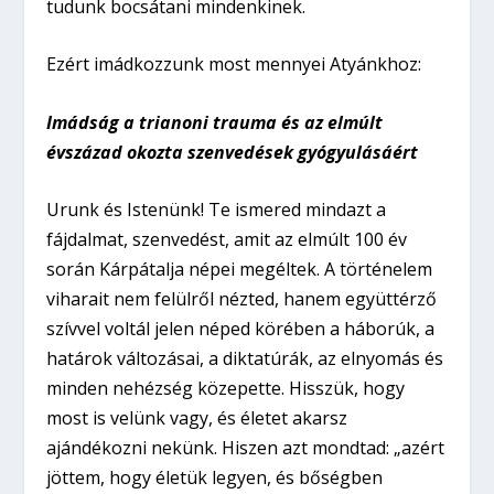
tudunk bocsátani mindenkinek.
Ezért imádkozzunk most mennyei Atyánkhoz:
Imádság a trianoni trauma és az elmúlt
évszázad okozta szenvedések gyógyulásáért
Urunk és Istenünk! Te ismered mindazt a
fájdalmat, szenvedést, amit az elmúlt 100 év
során Kárpátalja népei megéltek. A történelem
viharait nem felülről nézted, hanem együttérző
szívvel voltál jelen néped körében a háborúk, a
határok változásai, a diktatúrák, az elnyomás és
minden nehézség közepette. Hisszük, hogy
most is velünk vagy, és életet akarsz
ajándékozni nekünk. Hiszen azt mondtad: „azért
jöttem, hogy életük legyen, és bőségben