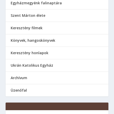
Egyházmegyénk falinaptára
Szent Márton élete
Keresztény filmek
Könyvek, hangoskönyvek
Keresztény honlapok
Ukrán Katolikus Egyház
Аrchívum
Üzenőfal