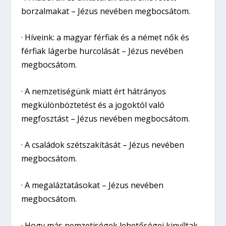
borzalmakat – Jézus nevében megbocsátom.
· Híveink: a magyar férfiak és a német nők és
férfiak lágerbe hurcolását – Jézus nevében
megbocsátom.
· A nemzetiségünk miatt ért hátrányos
megkülönböztetést és a jogoktól való
megfosztást – Jézus nevében megbocsátom.
· A családok szétszakítását – Jézus nevében
megbocsátom.
· A megaláztatásokat – Jézus nevében
megbocsátom.
· Hogy más nemzetiségek lehetőségei kinyíltak,