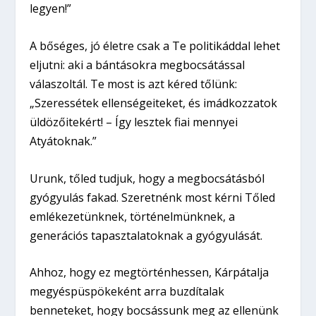
legyen!”
A bőséges, jó életre csak a Te politikáddal lehet
eljutni: aki a bántásokra megbocsátással
válaszoltál. Te most is azt kéred tőlünk:
„Szeressétek ellenségeiteket, és imádkozzatok
üldözőitekért! – Így lesztek fiai mennyei
Atyátoknak.”
Urunk, tőled tudjuk, hogy a megbocsátásból
gyógyulás fakad. Szeretnénk most kérni Tőled
emlékezetünknek, történelmünknek, a
generációs tapasztalatoknak a gyógyulását.
Ahhoz, hogy ez megtörténhessen, Kárpátalja
megyéspüspökeként arra buzdítalak
benneteket, hogy bocsássunk meg az ellenünk