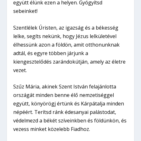
együtt élünk ezen a helyen. Gyógyítsd
sebeinket!
Szentlélek Úristen, az igazság és a békesség
lelke, segíts nekünk, hogy Jézus lelkületével
élhessünk azon a földön, amit otthonunknak
adtál, és egyre többen járjunk a
kiengesztelődés zarándokútján, amely az életre
vezet.
Szűz Mária, akinek Szent István felajánlotta
országát minden benne élő nemzetiséggel
együtt, könyörögj értünk és Kárpátalja minden
népéért. Terítsd ránk édesanyai palástodat,
védelmezd a békét szíveinkben és földünkön, és
vezess minket közelebb Fiadhoz.