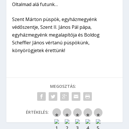
Oltalmad alá futunk…
Szent Márton püspök, egyházmegyénk
védőszentje, Szent II. János Pál pápa,
egyházmegyénk megalapítója és Boldog
Scheffler János vértanú püspökünk,
könyörögjetek érettünk!
MEGOSZTÁS:
ÉRTÉKELÉS: