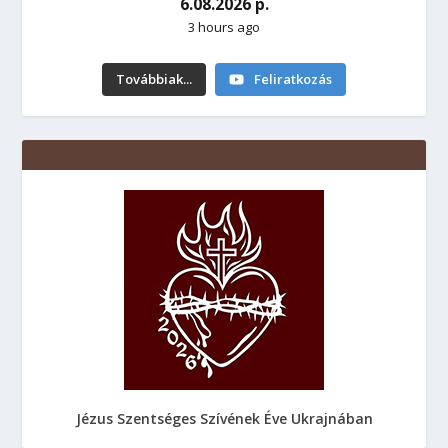
6.08.2026 р.
3 hours ago
Továbbiak...
Feliratkozás
Jézus Szentséges Szívének Éve Ukrajnában