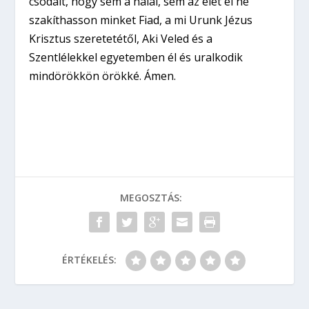
csodáit, hogy sem a halál, sem az élet el ne
szakíthasson minket Fiad, a mi Urunk Jézus
Krisztus szeretetétől, Aki Veled és a
Szentlélekkel egyetemben él és uralkodik
mindörökkön örökké. Ámen.
MEGOSZTÁS:
ÉRTÉKELÉS: