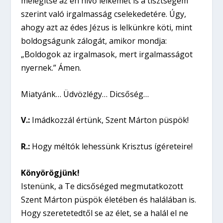
melegítse az én hívő lelkemet is a tisztségem
szerint való irgalmasság cselekedetére. Úgy,
ahogy azt az édes Jézus is lelkünkre köti, mint
boldogságunk zálogát, amikor mondja:
„Boldogok az irgalmasok, mert irgalmasságot
nyernek.” Ámen.
Miatyánk… Üdvözlégy… Dicsőség…
V.:
Imádkozzál értünk, Szent Márton püspök!
R.:
Hogy méltók lehessünk Krisztus ígéreteire!
Könyörögjünk!
Istenünk, a Te dicsőséged megmutatkozott
Szent Márton püspök életében és halálában is.
Hogy szeretetedtől se az élet, se a halál el ne