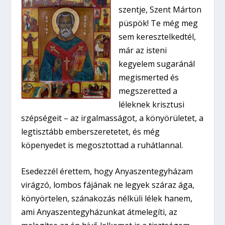
szentje, Szent Márton
püspök! Te még meg
sem keresztelkedtél,
már az isteni
kegyelem sugaránál
megismerted és
megszeretted a
léleknek krisztusi
szépségeit – az irgalmasságot, a könyörületet, a
legtisztább emberszeretetet, és még
köpenyedet is megosztottad a ruhátlannal.
Esedezzél érettem, hogy Anyaszentegyházam
virágzó, lombos fájának ne legyek száraz ága,
könyörtelen, szánakozás nélküli lélek hanem,
ami Anyaszentegyházunkat átmelegíti, az