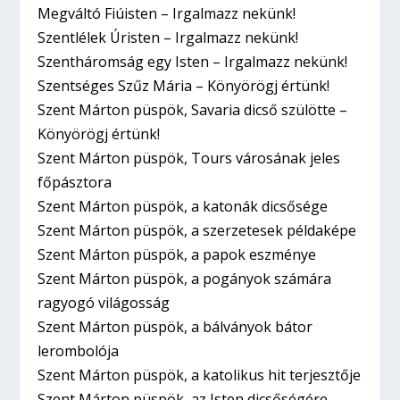
Megváltó Fiúisten – Irgalmazz nekünk!
Szentlélek Úristen – Irgalmazz nekünk!
Szentháromság egy Isten – Irgalmazz nekünk!
Szentséges Szűz Mária – Könyörögj értünk!
Szent Márton püspök, Savaria dicső szülötte –
Könyörögj értünk!
Szent Márton püspök, Tours városának jeles
főpásztora
Szent Márton püspök, a katonák dicsősége
Szent Márton püspök, a szerzetesek példaképe
Szent Márton püspök, a papok eszménye
Szent Márton püspök, a pogányok számára
ragyogó világosság
Szent Márton püspök, a bálványok bátor
lerombolója
Szent Márton püspök, a katolikus hit terjesztője
Szent Márton püspök, az Isten dicsőségére