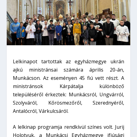
Lelkinapot tartottak az egyházmegye ukrán
ajkú ministránsai számára április 20-án,
Munkácson. Az eseményen 45 fiú vett részt. A
ministránsok Kárpátalja különböző
településéről érkeztek: Munkácsról, Ungvárról,
Szolyváról, Kőrösmezőről, Szerednyéről,
Antalócról, Várkulcsáról.
A lelkinap programja rendkívül színes volt. Jurij
Holotyuk, a Munkácsi Egyházmegye ifjúsági