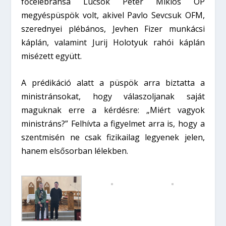
főcelebránsa Lucsok Péter Miklós OP
megyéspüspök volt, akivel Pavlo Sevcsuk OFM,
szerednyei plébános, Jevhen Fizer munkácsi
káplán, valamint Jurij Holotyuk rahói káplán
misézett együtt.
A prédikáció alatt a püspök arra biztatta a
ministránsokat, hogy válaszoljanak saját
maguknak erre a kérdésre: „Miért vagyok
ministráns?” Felhívta a figyelmet arra is, hogy a
szentmisén ne csak fizikailag legyenek jelen,
hanem elsősorban lélekben.