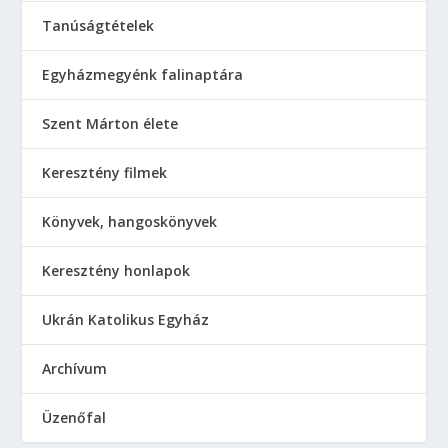
Tanúságtételek
Egyházmegyénk falinaptára
Szent Márton élete
Keresztény filmek
Könyvek, hangoskönyvek
Keresztény honlapok
Ukrán Katolikus Egyház
Аrchívum
Üzenőfal