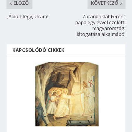
ELŐZŐ
KÖVETKEZŐ
„Áldott légy, Uram!”
Zarándoklat Ferenc
pápa egy évvel ezelőtti
magyarországi
látogatása alkalmából
KAPCSOLÓDÓ CIKKEK