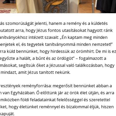
s szomorúságát jelenti, hanem a remény és a küldetés
tatott arra, hogy Jézus fontos utasításokat hagyott ránk
tanítványokhoz intézett szavait: „Én kaptam meg minden
menjetek el, és tegyetek tanítványommá minden nemzetet!”
ra küld bennünket, hogy hirdessük az örömhírt. De mi is e
legyőzte a halált, a bűnt és az ördögöt” – fogalmazott a
másokat, segítsük őket a Jézussal való találkozásban, hogy
 mindazt, amit Jézus tanított nekünk.
esztények reményforrása: megerősít bennünket abban a
n van Egyházában. Ő előttünk jár az örök élet útján, és arra
 miközben földi feladatainkat felelősséggel és szeretettel
et, hogy életünket reménnyel és bizalommal éljük, hiszen
kapuját.