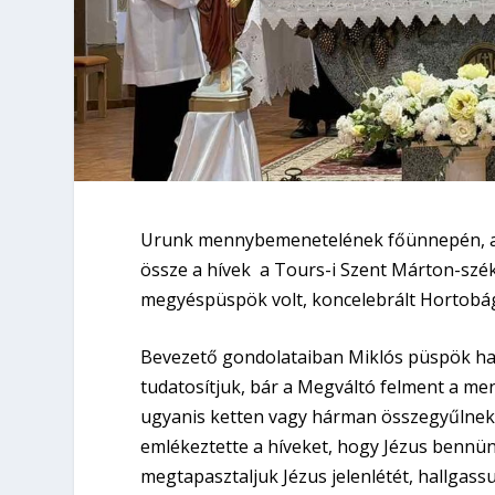
Urunk mennybemenetelének főünnepén, am
össze a hívek a Tours-i Szent Márton-szé
megyéspüspök volt, koncelebrált Hortobág
Bevezető gondolataiban Miklós püspök h
tudatosítjuk, bár a Megváltó felment a men
ugyanis ketten vagy hárman összegyűlnek 
emlékeztette a híveket, hogy Jézus bennün
megtapasztaljuk Jézus jelenlétét, hallgass