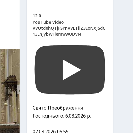
12
0
YouTube Video
VVUtd0hQTjFSYnVVLTllZ3ExNXJSdC
13LnJybWFiemwwODVN
Свято Преображення
Господнього. 6.08.2026 р.
07.08.2026 05:59