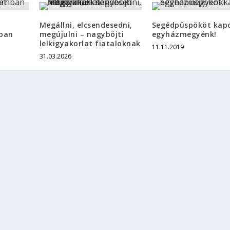
Megállni, elcsendesedni,
Segédpüspököt kap
ban
megújulni – nagyböjti
egyházmegyénk!
lelkigyakorlat fiataloknak
11.11.2019
31.03.2026