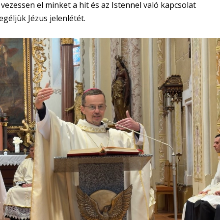
 vezessen el minket a hit és az Istennel való kapcsolat
géljük Jézus jelenlétét.