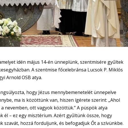
elyet idén május 14-én ünneplünk, szentmisére gyűltek
kesegyházban. A szentmise főcelebránsa Lucsok P. Miklós
yi Arnold OSB atya.
angsúlyozta, hogy Jézus mennybemenetelét ünnepelve
nybe, ma is közöttünk van, hiszen ígérete szerint: „Ahol
a nevemben, ott vagyok közöttük.” A püspök atya
k él – ez egy misztérium. Azért gyűltünk össze, hogy
uk szavát, hozzá forduljunk, és befogadjuk Őt a szívünkbe.