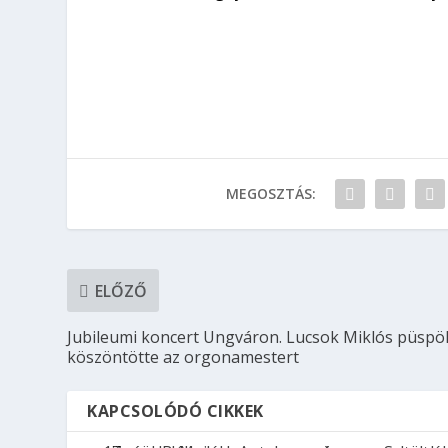
Fotó: K
MEGOSZTÁS:
ELŐZŐ
Jubileumi koncert Ungváron. Lucsok Miklós püspö
köszöntötte az orgonamestert
KAPCSOLÓDÓ CIKKEK