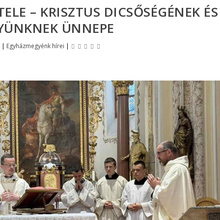
LE – KRISZTUS DICSŐSÉGÉNEK ÉS
YÜNKNEK ÜNNEPE
|
Egyházmegyénk hírei
|