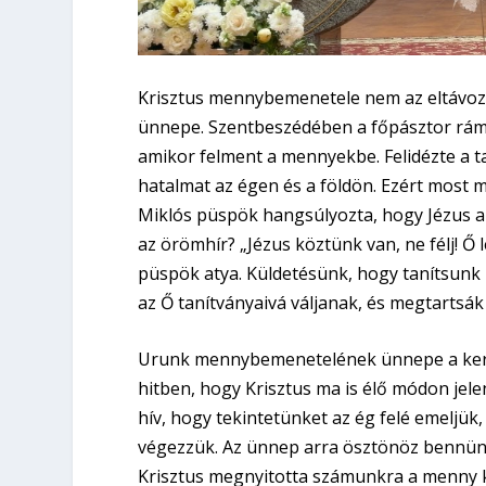
Krisztus mennybemenetele nem az eltávozá
ünnepe. Szentbeszédében a főpásztor rámu
amikor felment a mennyekbe. Felidézte a 
hatalmat az égen és a földön. Ezért most 
Miklós püspök hangsúlyozta, hogy Jézus ar
az örömhír? „Jézus köztünk van, ne félj! Ő 
püspök atya. Küldetésünk, hogy tanítsunk 
az Ő tanítványaivá váljanak, és megtartsák
Urunk mennybemenetelének ünnepe a ker
hitben, hogy Krisztus ma is élő módon jele
hív, hogy tekintetünket az ég felé emeljük,
végezzük. Az ünnep arra ösztönöz bennünk
Krisztus megnyitotta számunkra a menny 