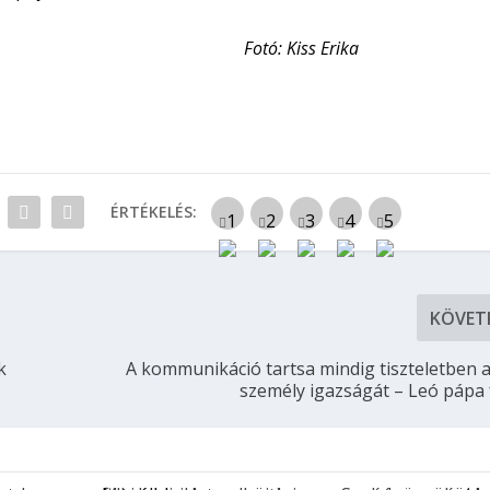
iss Erika
ÉRTÉKELÉS:
KÖVET
k
A kommunikáció tartsa mindig tiszteletben 
személy igazságát – Leó pápa 