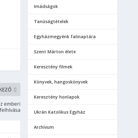
Imádságok
Tanúságtételek
Egyházmegyénk falinaptára
Szent Márton élete
Keresztény filmek
Könyvek, hangoskönyvek
KEZŐ
Keresztény honlapok
az emberi
felhívása
Ukrán Katolikus Egyház
Аrchívum