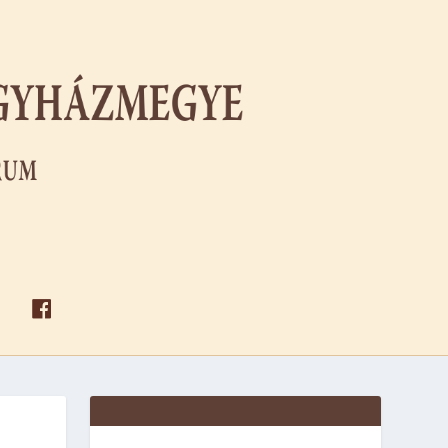
F
A
C
E
B
O
O
K