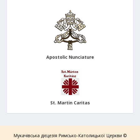
Apostolic Nunciature
St. Martin Caritas
Мукачівська дієцезія Римсько-Католицької Церкви ©