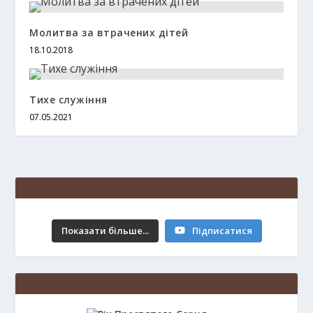
Молитва за втрачених дітей
18.10.2018
Тихе служіння
07.05.2021
Urunk színeváltozása. 2026.08.06
Показати більше...
Підписатися
2 hours ago