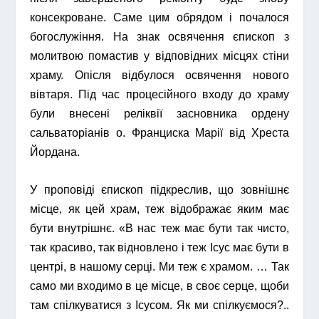
консекроване. Саме цим обрядом і почалося
богослужіння. На знак освячення єпископ з
молитвою помастив у відповідних місцях стіни
храму. Опісля відбулося освячення нового
вівтаря. Під час процесійного входу до храму
були внесені реліквії засновника ордену
сальваторіанів о. Франциска Марії від Хреста
Йордана.
У проповіді єпископ підкреслив, що зовнішнє
місце, як цей храм, теж відображає яким має
бути внутрішнє. «В нас теж має бути так чисто,
так красиво, так відновлено і теж Ісус має бути в
центрі, в нашому серці. Ми теж є храмом. …
Так
само ми входимо в це місце, в своє серце, щоби
там спілкуватися з Ісусом. Як ми спілкуємося?..