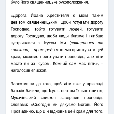
було його священницьке рукоположення.
«Дорога Йоана Хрестителя є моїм таким
девізом священницьким, щоби готувати дорогу
Господню, тобто готувати людей, готувати
дорогу Господню, щоби люди ближче і глибше
зустрічалися з Ісусом. Ми (
священники та
єпископи, – прим. ред.
) можемо приготувати цей
храм, можемо приготувати проповідь, але піти
маєте ви за Ісусом. Кожний сам має піти», –
наголосив єпископ.
Заохотивши до того, щоб діти вже у прикладі
батьків бачили, що Ісус є центом їхнього життя,
Мукачівський єпископ завершив проповідь
словами: «Сьогодні ми дякуємо Богові, Його
Провидінню, що Він відновив цей храм для того,