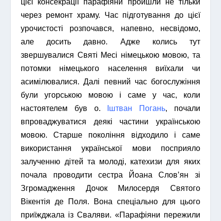
цієї консекрації парафіяни пройшли не тільки
через ремонт храму. Час підготування до цієї
урочистості розпочався, напевно, несвідомо,
але досить давно. Адже колись тут
звершувалися Святі Месі німецькою мовою, та
потомки німецького населення виїхали чи
асимілювалися. Далі певний час богослужіння
були угорською мовою і саме у час, коли
настоятелем був о.
Іштван Погань
, почали
впроваджуватися деякі частини українською
мовою. Старше покоління відходило і саме
використання української мови посприяло
залученню дітей та молоді, катехизи для яких
почала проводити сестра Йоана Слов’ян зі
Згромадження Дочок Милосердя Святого
Вікентія де Поля. Вона спеціально для цього
приїжджала із Сваляви. «Парафіяни пережили