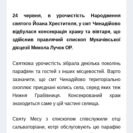
24 червня, в урочистість Народження
святого Йоана Хрестителя, у смт Чинадійово
відбулася консекрація храму та вівтаря, що
здійснив правлячий єпископ Мукачівської
дієцезії Микола Лучок ОР.
Святкова урочистість зібрала декілька поколінь
парафіян та гостей з інших місцевостей. Варто
зазначити, що смт Чинадійово територіально
охоплює приєднані колись села, серед яких теж
Нижня Грабівниця. Консекрований храм
знаходиться саме у цій частині селища.
Святу Месу з єпископом співслужили отці
сальваторіани, котрі обслуговують цю парафію