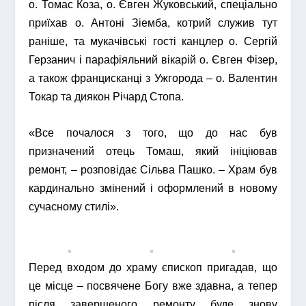
о. Томас Коза, о. Євген Жуковський, спеціально
приїхав о. Антоні Зіемба, котрий служив тут
раніше, та мукачівські гості канцлер о. Сергій
Герзанич і парафіяльний вікарій о. Євген Фізер,
а також францисканці з Ужгорода – о. Валентин
Токар та диякон Річард Стопа.
«Все почалося з того, що до нас був
призначений отець Томаш, який ініціював
ремонт, – розповідає Сільва Пашко. – Храм був
кардинально змінений і оформлений в новому
сучасному стилі».
Перед входом до храму єпископ пригадав, що
це місце – посвячене Богу вже здавна, а тепер
після завершеного ремонту буде знову