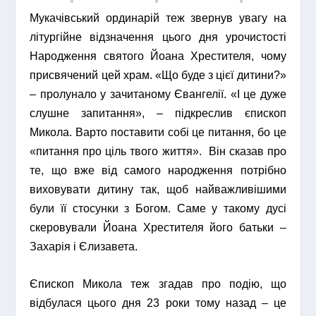
Мукачівський ординарій теж звернув увагу на
літургійне відзначення цього дня урочистості
Народження святого Йоана Хрестителя, чому
присвячений цей храм. «Що буде з цієї дитини?»
– пролунало у зачитаному Євангелії. «І це дуже
слушне запитання», – підкреслив єпископ
Микола. Варто поставити собі це питання, бо це
«питання про ціль твого життя». Він сказав про
те, що вже від самого народження потрібно
виховувати дитину так, щоб найважливішими
були її стосунки з Богом. Саме у такому дусі
скеровували Йоана Хрестителя його батьки –
Захарія і Єлизавета.
Єпископ Микола теж згадав про подію, що
відбулася цього дня 23 роки тому назад – це