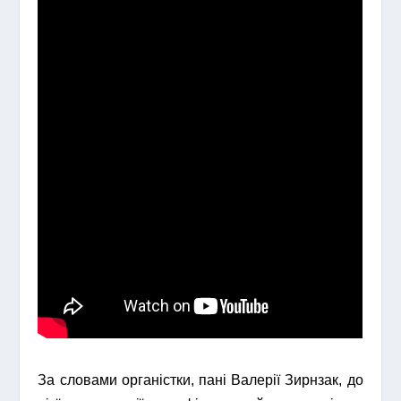
За словами органістки, пані Валерії Зирнзак, до