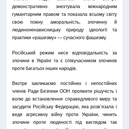
демонстративно знехтувала міжнародним
гуманітарним правом та показала всьому світу
свою повну аморальність, злочинну й
людиноненависницьку природу ідеології та
практики «рашизму» — сучасного фашизму.
Російський режим несе відповідальність за
злочини в Україні та є співучасником злочинів
проти багатьох інших народів.
Вкотре закликаємо постійних і непостійних
членів Ради Безпеки ООН проявити рішучість і
волю до встановлення справедливого миру та
засудити Російську Федерацію, яка розв’язала і
веде агресивну війну проти України, чинить
злочини проти людяності під виглядом так