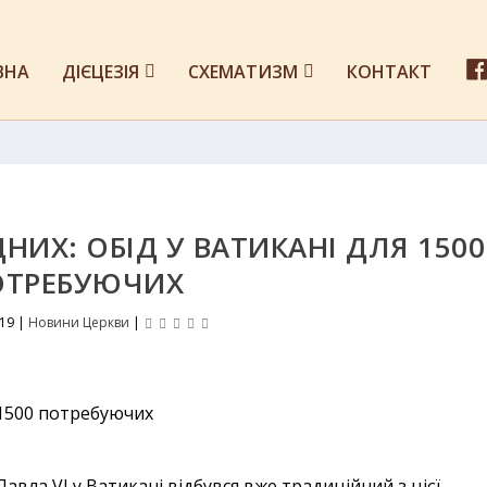
ВНА
ДІЄЦЕЗІЯ
СХЕМАТИЗМ
КОНТАКТ
ІДНИХ: ОБІД У ВАТИКАНІ ДЛЯ 1500
ОТРЕБУЮЧИХ
019
|
Новини Церкви
|
Павла VI у Ватикані відбувся вже традиційний з цієї