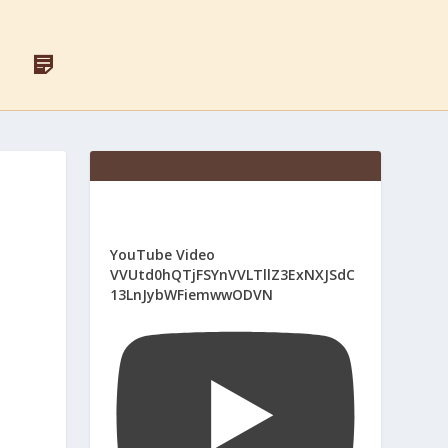
F
Д
A
Л
C
Я
E
С
B
В
O
Я
O
Щ
K
Е
Н
И
К
І
YouTube Video
В
VVUtd0hQTjFSYnVVLTllZ3ExNXJSdC
13LnJybWFiemwwODVN