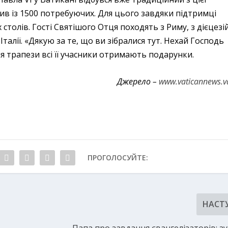
ив із 1500 потребуючих. Для цього завдяки підтримці
столів. Гості Святішого Отця походять з Риму, з дієцезі
 Італії. «Дякую за те, що ви зібралися тут. Нехай Господь
сля трапези всі її учасники отримають подарунки.
Джерело –
www.vaticannews.v
ПРОГОЛОСУЙТЕ:
НАСТ
Папа про завдання євангелізаторів: з