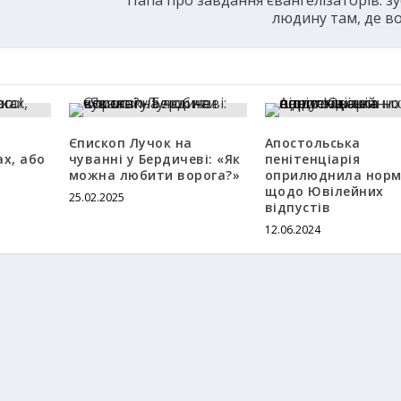
людину там, де в
Єпископ Лучок на
Апостольська
ах, або
чуванні у Бердичеві: «Як
пенітенціарія
можна любити ворога?»
оприлюднила нор
щодо Ювілейних
25.02.2025
відпустів
12.06.2024