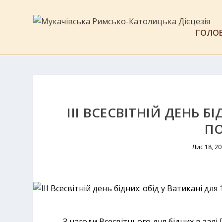
ГОЛО
ІІІ ВСЕСВІТНІЙ ДЕНЬ Б
П
Лис 18, 2
З нагоди Всесвітнього дня бідних в залі 