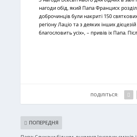
нагоди обід, який Папа Франциск розділ
доброчинців були накриті 150 святкових 
регіону Лаціо та з деяких інших дієцезій
благословить усіх», – привів їх Папа. Пі
ПОДІЛІТЬСЯ:
ПОПЕРЕДНЯ
Папа: Служачи бідним, вчимося Ісусових смаків і