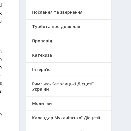
!
Послання та звернення
х
в
Турбота про довкілля
Проповіді
в
Катехиза
о
о
Інтерв’ю
o
з
Римсько-Католицькі Дієцезії
України
в
Молитви
р
Календар Мукачівської Дієцезії