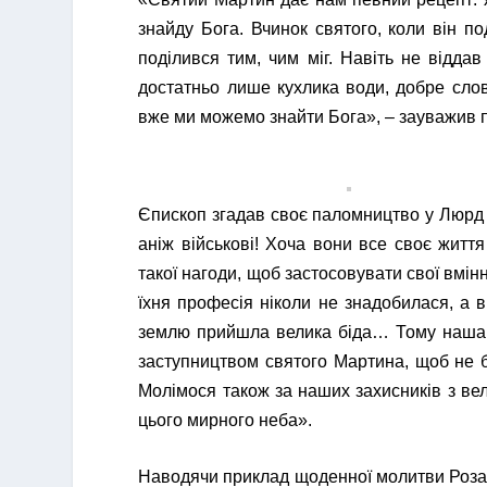
знайду Бога. Вчинок святого, коли він п
поділився тим, чим міг. Навіть не відда
достатньо лише кухлика води, добре сло
вже ми можемо знайти Бога», – зауважив 
Єпископ згадав своє паломництво у Люрд з
аніж військові! Хоча вони все своє життя
такої нагоди, щоб застосовувати свої вмін
їхня професія ніколи не знадобилася, а 
землю прийшла велика біда… Тому наша 
заступництвом святого Мартина, щоб не бу
Молімося також за наших захисників з вел
цього мирного неба».
Наводячи приклад щоденної молитви Розар