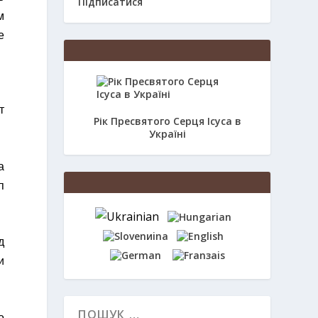
Підписатися
м
е
т
Рік Пресвятого Серця Ісуса в
Україні
а
п
д
и
о