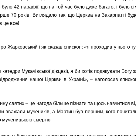
 було 42 парафії, що на той час було дуже багато, і було сі
рше 70 років. Виглядало так, що Церква на Закарпатті буд
в це все!
тро Жарковський і як сказав єпископ: «я проходив у нього ту
катедри Мукачівської дієцезії, я би хотів подякувати Богу з
 відродження нашої Церкви в Україні», – наголосив єписко
мину святих – це нагода більше пізнати та щось навчитися ві
ими вважали мучеників, а Мартин був першим, кого почитал
ер мученицькою смертю.
кщо я буду комусь корисним, комусь послужу, допоможу, т