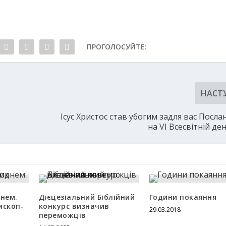
ПРОГОЛОСУЙТЕ:
НАСТ
Ісус Христос став убогим задля вас Посл
на VI Всесвітній де
днем.
Дієцезіальний Біблійний
Години покаяння
ископ-
конкурс визначив
29.03.2018
переможців