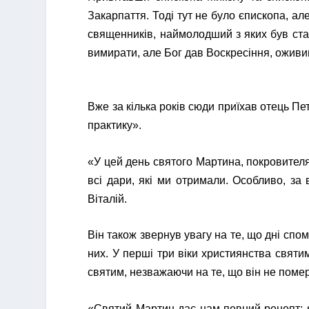
Закарпаття. Тоді тут не було єпископа, але
священників, наймолодший з яких був ста
вимирати, але Бог дав Воскресіння, оживи
Вже за кілька років сюди приїхав отець Пе
практику».
«У цей день святого Мартина, покровителя 
всі дари, які ми отримали. Особливо, за
Віталій.
Він також звернув увагу на те, що дні спо
них. У перші три віки християнства свят
святим, незважаючи на те, що він не пом
«Святий Мартин дає нам певний рецепт: я