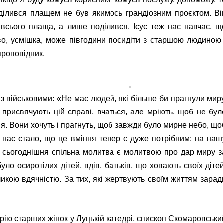
оділився плащем не був якимось грандіозним проєктом. Ві
в всього плаща, а лише поділився. Ісус теж нас навчає, щ
во, усмішка, може півгодини посидіти з старшою людиною 
проповідник.
 військовими: «Не має людей, які більше би прагнули миру
 присвячують цій справі, вчаться, але мріють, щоб не бул
ня. Вони хочуть і прагнуть, щоб завжди було мирне небо, що
в нас стало, що це вміння тепер є дуже потрібним: на наш
сьогоднішня спільна молитва є молитвою про дар миру з
ло осиротілих дітей, вдів, батьків, що ховають своїх дітей
икою вдячністю. За тих, які жертвують своїм життям зарад
ію старших жінок у Луцькій катедрі, єпископ Скомаровськи