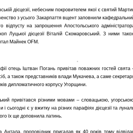
вській дієцезії, небесним покровителем якої є святий Марти
ховенство з усього Закарпаття вщент заповнили кафедральни
го відпусту на запрошення Апостольського адміністратор
п Луцької дієцезії Віталій Скомаровський. З ними тако
нтал Майнек OFM.
фії отець Іштван Погань привітав поважних гостей свята 
сіб, а також представників влади Мукачева, а саме секретар
иків дипломатичного корпусу Угорщини.
ький привітався різними мовами – словацькою, угорською
и і сьогодні є у вжитку на різних парафіях дієцезії та лунал
кого їх ще доповнила латинь.
 Антала, проповідник пригадав як 40 років тому відвіда