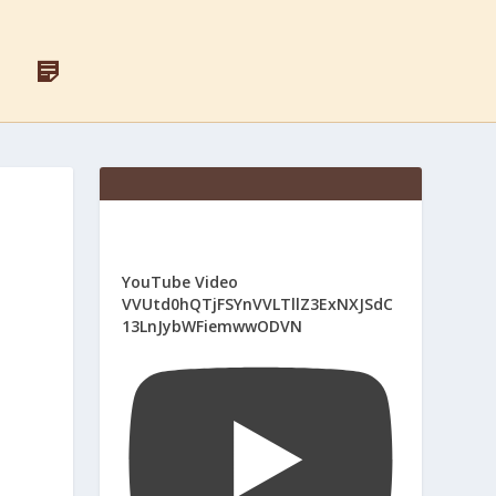
F
Д
A
Л
C
Я
E
С
B
В
O
Я
O
Щ
K
Е
Н
И
К
І
YouTube Video
В
VVUtd0hQTjFSYnVVLTllZ3ExNXJSdC
13LnJybWFiemwwODVN