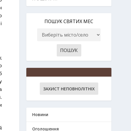
н
о
ПОШУК СВЯТИХ МЕС
і
,
о
б
у
ЗАХИСТ НЕПОВНОЛІТНІХ
а
.
и
Новини
й
Оголошення