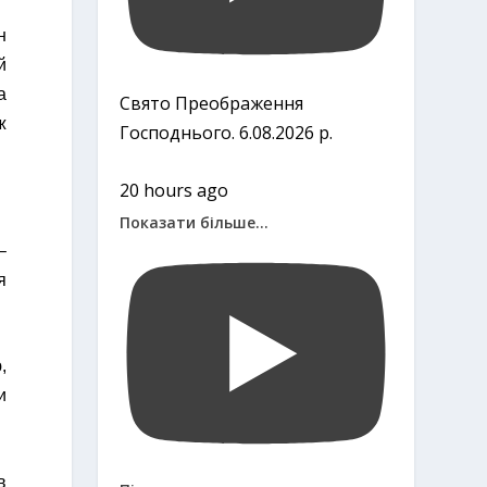
н
й
а
Свято Преображення
ж
Господнього. 6.08.2026 р.
20 hours ago
Показати більше...
–
я
,
и
в