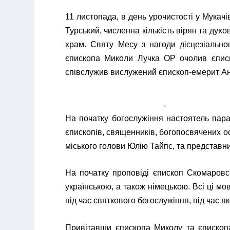
11 листопада, в день урочистості у Мукачі
Турський, численна кількість вірян та ду
храм. Святу Месу з нагоди дієцезіально
єпископа Миколи Лучка ОР очолив єписко
співслужив вислужений єпископ-емерит А
На початку богослужіння настоятель пара
єпископів, священників, богопосвячених о
міського голови Юлію Тайпс, та представн
На початку проповіді єпископ Скомаровс
українською, а також німецькою. Всі ці мов
під час святкового богослужіння, під час я
Привітавши єпископа Миколу та єпископа