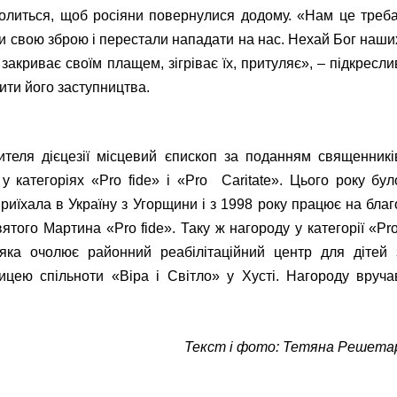
молиться, щоб росіяни повернулися додому. «Нам це треба
и свою зброю і перестали нападати на нас. Нехай Бог наши
 закриває своїм плащем, зігріває їх, притуляє», – підкресли
сити його заступництва.
ителя дієцезії місцевий єпископ за поданням священникі
 категоріях «Pro fide» і «Pro Caritate». Цього року бул
приїхала в Україну з Угорщини і з 1998 року працює на благ
ятого Мартина «Pro fide». Таку ж нагороду у категорії «Pr
 яка очолює районний реабілітаційний центр для дітей 
цею спільноти «Віра і Світло» у Хусті. Нагороду вруча
Текст і фото: Тетяна Решета