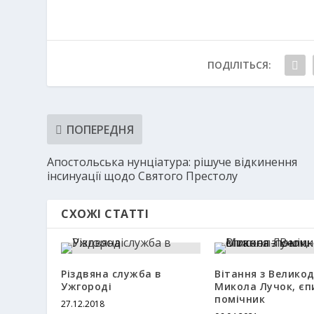
ПОДІЛІТЬСЯ:
ПОПЕРЕДНЯ
Апостольська нунціатура: рішуче відкинення
інсинуації щодо Святого Престолу
СХОЖІ СТАТТІ
Різдвяна служба в
Вітання з Велико
Ужгороді
Микола Лучок, єп
помічник
27.12.2018