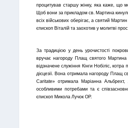
процитував старшу жінку, яка каже, що 
Щоб вони за прикладом св. Мартина кинул
всіх військових оберігає, а святий Мартин
єпископ Віталій та заохотив у молитві про
За традицією у день урочистості покров
вручає нагороду Плащ святого Мартина у
відзначене служіння Кінги Нобіліс, котра 
дієцезії. Вона отримала нагороду Плащ св
Caritate» отримала Маріанна Альбрехт,
особливими потребами та є співзасновни
єпископ Микола Лучок ОР.