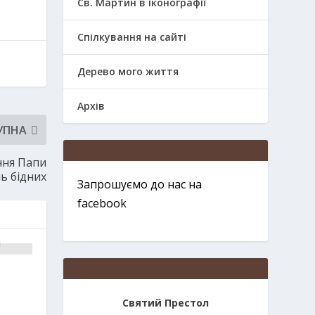
Св. Мартин в іконографії
Спілкування на сайті
Дерево мого життя
Архів
УПНА
ання Папи
нь бідних
Запрошуємо до нас на
facebook
Святий Престол