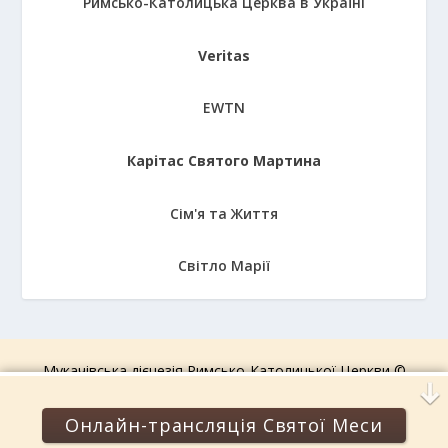
Римсько-Католицька Церква в Україні
Veritas
EWTN
Карітас Святого Мартина
Сім'я та Життя
Світло Марії
Мукачівська дієцезія Римсько-Католицької Церкви ©
2006-2026.
Усі права захищені!
Онлайн-трансляція Святої Меси