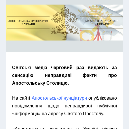
Світські медіа черговий раз видають за
сенсацію неправдиві факти про
Апостольську Столицю.
На сайті
Апостольської нунціатури
опубліковано
повідомлення щодо неправдивої публічної
«інформації» на адресу Святого Престолу.
«Апостольська нунціатура в Україні рішуче