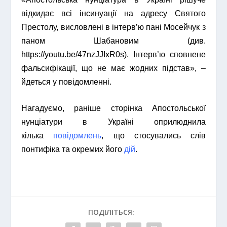
відкидає всі інсинуації на адресу Святого
Престолу, висловлені в інтерв’ю пані Мосейчук з
паном Шабановим (див.
https://youtu.be/47nzJJIxR0s). Інтерв’ю сповнене
фальсифікації, що не має жодних підстав», –
йдеться у повідомленні.
Нагадуємо, раніше сторінка Апостольської
нунціатури в Україні оприлюднила
кілька
повідомлень
, що стосувались слів
понтифіка та окремих його
дій
.
ПОДІЛІТЬСЯ: