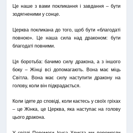
Це наше з вами покликання і завдання – бути
зодягненими у сонце.
Церква покликана до того, щоб бути «благодаті
повною».
Це наша сила над драконом: бути
благодаті повними.
Ця боротьба: бачимо силу дракона, а з іншого
боку – Жінці всі допомагають. Вона має міць
Світла. Вона має силу наступити дракону на
голову, коли він підкрадається.
Коли ідете до сповіді, коли каєтесь у своїх гріхах
– це Жінка, це Церква, яка наступає на голову
цього дракона.
У світлі Перемоги Ісуса Христа ми перемогли