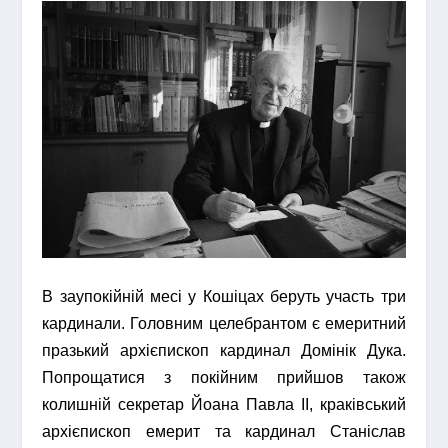
В заупокійній месі у Кошіцах беруть участь три
кардинали. Головним целебрантом є емеритний
празький архієпископ кардинал Домінік Дука.
Попрощатися з покійним прийшов також
колишній секретар Йоана Павла ІІ, краківський
архієпископ емерит та кардинал Станіслав