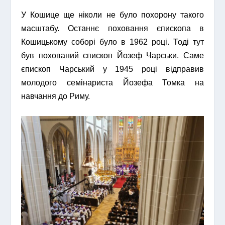
У Кошице ще ніколи не було похорону такого
масштабу. Останнє поховання єпископа в
Кошицькому соборі було в 1962 році. Тоді тут
був похований єпископ Йозеф Чарськи. Саме
єпископ Чарський у 1945 році відправив
молодого семінариста Йозефа Томка на
навчання до Риму.