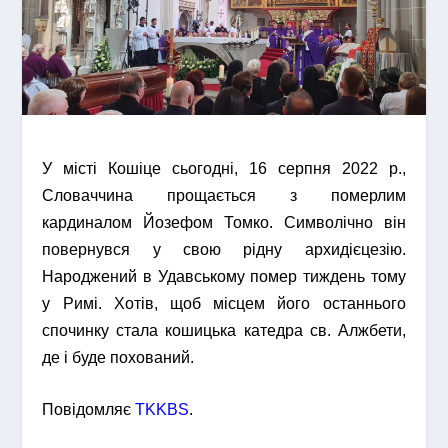
У місті Кошіце сьогодні, 16 серпня 2022 р.,
Словаччина прощається з померлим
кардиналом Йозефом Томко. Символічно він
повернувся у свою рідну архидієцезію.
Народжений в Удавському помер тиждень тому
у Римі. Хотів, щоб місцем його останнього
спочинку стала кошицька катедра св. Алжбети,
де і буде похований.
Повідомляє
TKKBS
.