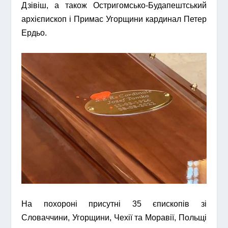
Дзівіш, а також Остригомсько-Будапештський
архієпископ і Примас Угорщини кардинал Петер
Ердьо.
На похороні присутні 35 єпископів зі
Словаччини, Угорщини, Чехії та Моравії, Польщі