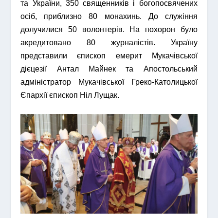
та України, 350 священників і богопосвячених
осіб, приблизно 80 монахинь. До служіння
долучилися 50 волонтерів. На похорон було
акредитовано 80 журналістів. Україну
представили єпископ емерит Мукачівської
дієцезії Антал Майнек та Апостольський
адміністратор Мукачівської Греко-Католицької
Єпархії єпископ Ніл Лущак.