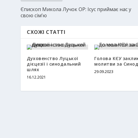
Єпископ Микола Лучок ОР: Ісус приймає нас у
свою сім’ю
СХОЖІ СТАТТІ
Духовенство Луцької
Голова КЄУ закли
дієцезії і синодальний
молитви за Сино
шлях
29.09.2023
16.12.2021