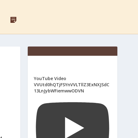
F
Д
A
Л
C
Я
E
С
B
В
O
Я
O
Щ
K
Е
Н
И
К
І
YouTube Video
В
VVUtd0hQTjFSYnVVLTllZ3ExNXJSdC
13LnJybWFiemwwODVN
у