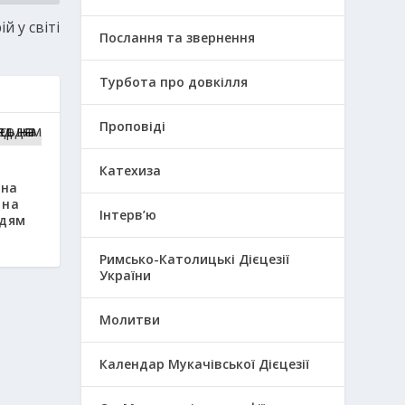
й у світі
Послання та звернення
Турбота про довкілля
Проповіді
Катехиза
 на
 на
Інтерв’ю
рдям
Римсько-Католицькі Дієцезії
України
Молитви
Календар Мукачівської Дієцезії