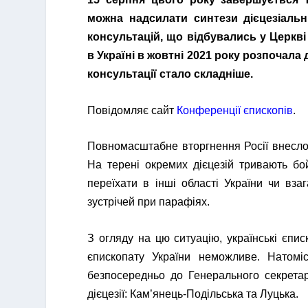
можна надсилати синтези дієцезіальн
консультацій, що відбувались у Церкв
в Україні в жовтні 2021 року розпочала
консультації стало складніше.
Повідомляє сайт
Конференції єпископів
.
Повномасштабне вторгнення Росії внесло к
На терені окремих дієцезій тривають бой
переїхати в інші області України чи вза
зустрічей при парафіях.
З огляду на цю ситуацію, українські єпи
єпископату України неможливе. Натоміс
безпосередньо до Генерального секретарі
дієцезії: Кам’янець-Подільська та Луцька.