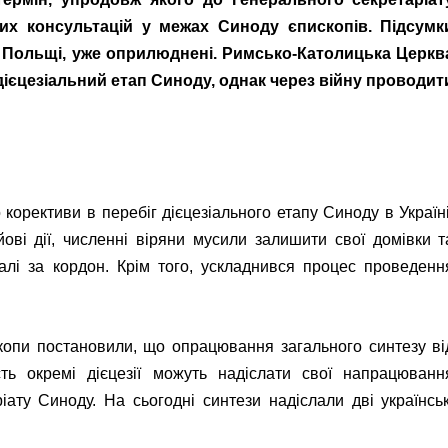
их консультацій у межах Синоду єпископів. Підсумк
і Польщі, уже оприлюднені. Римсько-Католицька Церкв
 дієцезіальний етап Синоду, однак через війну проводит
орективи в перебіг дієцезіального етапу Синоду в Україні
ові дії, численні віряни мусили залишити свої домівки т
галі за кордон. Крім того, ускладнився процес проведенн
скопи постановили, що опрацювання загального синтезу ві
ть окремі дієцезії можуть надіслати свої напрацюванн
ату Синоду. На сьогодні синтези надіслали дві українськ