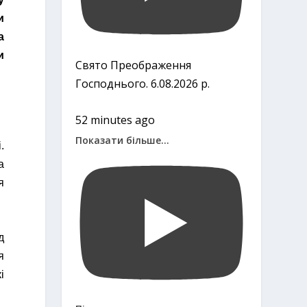
и
а
и
Свято Преображення
Господнього. 6.08.2026 р.
52 minutes ago
Показати більше...
.
а
я
д
я
і