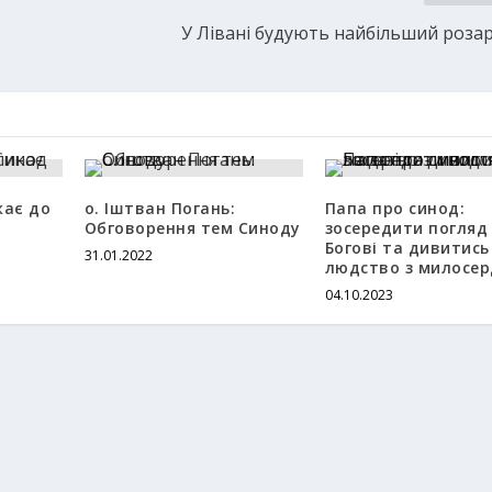
У Лівані будують найбільший розарі
кає до
о. Іштван Погань:
Папа про синод:
д
Обговорення тем Синоду
зосередити погляд
Богові та дивитись
31.01.2022
людство з милосе
04.10.2023