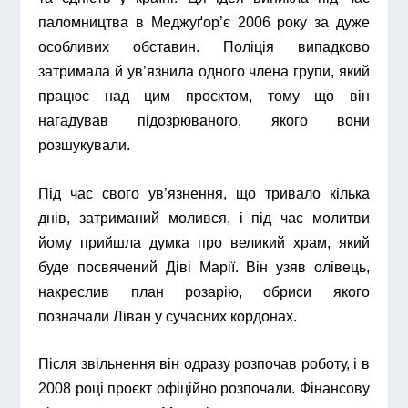
паломництва в Меджуґор’є 2006 року за дуже
особливих обставин. Поліція випадково
затримала й ув’язнила одного члена групи, який
працює над цим проєктом, тому що він
нагадував підозрюваного, якого вони
розшукували.
Під час свого ув’язнення, що тривало кілька
днів, затриманий молився, і під час молитви
йому прийшла думка про великий храм, який
буде посвячений Діві Марії. Він узяв олівець,
накреслив план розарію, обриси якого
позначали Ліван у сучасних кордонах.
Після звільнення він одразу розпочав роботу, і в
2008 році проєкт офіційно розпочали. Фінансову