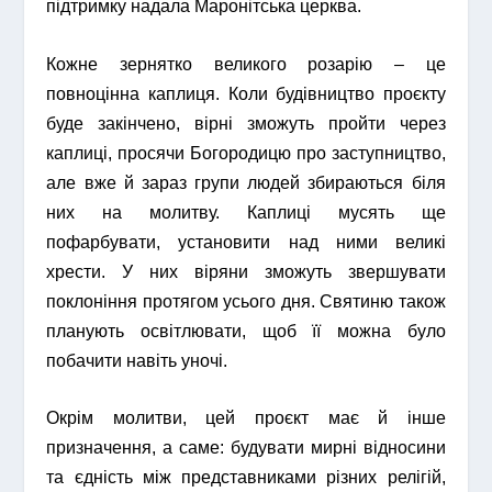
підтримку надала Маронітська церква.
Кожне зернятко великого розарію – це
повноцінна каплиця. Коли будівництво проєкту
буде закінчено, вірні зможуть пройти через
каплиці, просячи Богородицю про заступництво,
але вже й зараз групи людей збираються біля
них на молитву. Каплиці мусять ще
пофарбувати, установити над ними великі
хрести. У них віряни зможуть звершувати
поклоніння протягом усього дня. Святиню також
планують освітлювати, щоб її можна було
побачити навіть уночі.
Окрім молитви, цей проєкт має й інше
призначення, а саме: будувати мирні відносини
та єдність між представниками різних релігій,