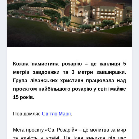
Кожна намистина розарію – це каплиця 5
метрів завдовжки та 3 метри завширшки.
Група ліванських християн працювала на
д
проєктом найбільшого розарію у світі майже
15 років.
Повідомляє
Світло Марії
.
Мета проєкту «Св. Розарій» – це молитва за мир
та єдність у країні. Ця ідея виникла під час