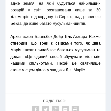
адже земля, на якій будується найбільший
розарій у світі, розташована лише за 30
кілометрів від кордону із Сирією, над рівниною
Бекаа, де живе багато мусульман-шиїтів.
Архієпископ Баальбек-Дейр Ель-Ахмара Рахме
ствердив, що вони є свідками того, як Діва
Марія також приваблює багатьох мусульман та
додав: «Це єдиний спосіб збудувати міст між
нашими спільнотами. Нехай це святилище
стане місцем діалогу завдяки Діві Марії».
ПОДІЛІТЬСЯ: