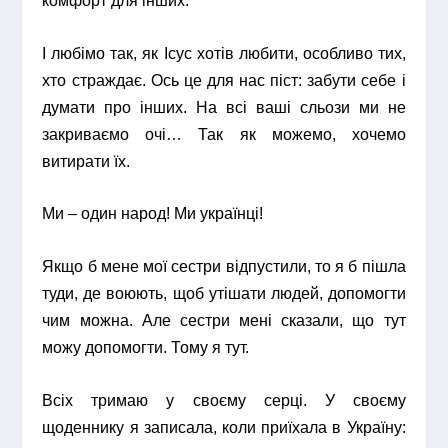
комфорт для інших.
І любімо так, як Ісус хотів любити, особливо тих,
хто страждає. Ось це для нас піст: забути себе і
думати про інших. На всі ваші сльози ми не
закриваємо очі… Так як можемо, хочемо
витирати їх.
Ми – один народ! Ми українці!
Якщо б мене мої сестри відпустили, то я б пішла
туди, де воюють, щоб утішати людей, допомогти
чим можна. Але сестри мені сказали, що тут
можу допомогти. Тому я тут.
Всіх тримаю у своєму серці. У своєму
щоденнику я записала, коли приїхала в Україну: