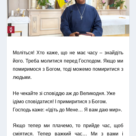
Моліться! Хто каже, що не має часу – знайдіть
його. Треба молитися перед Господом. Якщо ми
помиримося з Богом, тоді можемо помиритися з
людьми.
Не чекайте зі сповіддю аж до Великодня. Уже
ідімо сповідатися! І примиритися з Богом.
Господь каже: «Ідіть до Мене… Я вам даю мир».
Якщо тепер ми плачемо, то прийде час, щоб
сміятися. Тепер важкий час… Ми з вами і