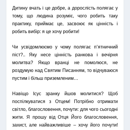
Дитину вчать і це добре, а дорослість полягає у
тому, що людина розуміє, чого робить таку
практику, приймає це, засвоює як цінність і
робить вибір: я це хочу робити!
Чи усвідомлюємо у чому полягає п’ятничний
піст?..
Яку несе цінність ранкова і вечірня
молитва? Якщо вранці не помолюся, не
роздумую над Святим Писанням, то відчуваюся
пустим і більш приземленим…
Навіщо Ісус зранку йшов молитися? Щоб
поспілкуватися з Отцем! Потрібно отримати
світло, благословення, почути: для чого сьогодні
жити. Я прошу від Отця Його благословення,
захист, але найважливіше – хочу його почути!