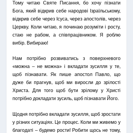
Тому читаю Святе Писання, бо хочу пізнати
Бога, який відкрив себе народові Ізраїльському,
відкрив себе через Ісуса, через апостолів, через
Церкву.
Коли читаю, я починаю розуміти і росту,
стаю не рабом, а співпрацівником. Я роблю
вибір. Вибираю!
Нам потрібно розвиватись з поверхневого
«можна – не можна» і вкладати зусилля у те,
щоб пізнавати. Як пише апостол Павло, що
дуже би прагнув, щоб ми виросли до зрілості
Христа. Для того щоб бути зрілому у Христі
потрібно докладати зусиль, щоб пізнавати Його.
Щодня потрібно вкладати зусилля, щоб зростати
у різних ситуаціях. Це процес. Коли ми живемо у
благодаті – будемо рости! Робити щось не тому,