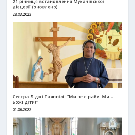
21 річниця встановлення Мукачівської
дієцезії (оновлено)
28.03.2023
Сестра Ліджі Паяппілі: “Ми не є раби. Ми –
Божі діти!”
01.06.2022