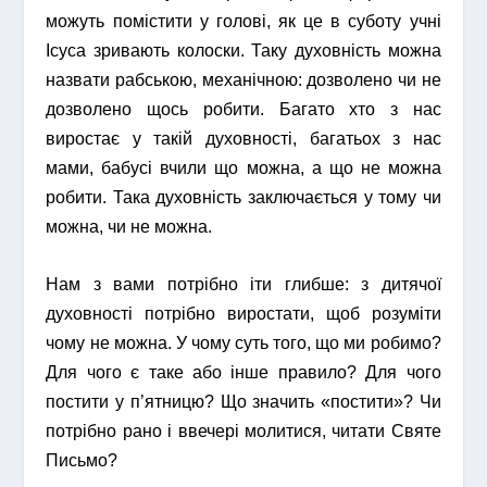
можуть помістити у голові, як це в суботу учні
Ісуса зривають колоски.
Таку духовність можна
назвати рабською, механічною: дозволено чи не
дозволено щось робити. Багато хто з нас
виростає у такій духовності, багатьох з нас
мами, бабусі вчили що можна, а що не можна
робити.
Така духовність заключається у тому чи
можна, чи не можна.
Нам з вами потрібно іти глибше: з дитячої
духовності потрібно виростати, щоб розуміти
чому не можна. У чому суть того, що ми робимо?
Для чого є таке або інше правило? Для чого
постити у п’ятницю? Що значить «постити»?
Чи
потрібно рано і ввечері молитися, читати Святе
Письмо?