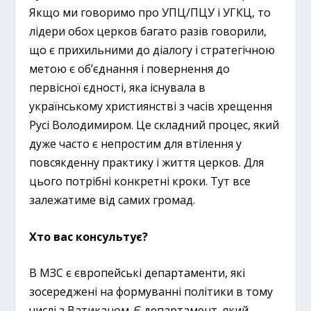
Якщо ми говоримо про УПЦ/ПЦУ і УГКЦ, то
лідери обох церков багато разів говорили,
що є прихильними до діалогу і стратегічною
метою є об’єднання і повернення до
первісної єдності, яка існувала в
українському християнстві з часів хрещення
Русі Володимиром. Це складний процес, який
дуже часто є непростим для втілення у
повсякденну практику і життя церков. Для
цього потрібні конкретні кроки. Тут все
залежатиме від самих громад.
Хто вас консультує?
В МЗС є європейські департаменти, які
зосереджені на формуванні політики в тому
числі з Ватиканом. Є департамент, який