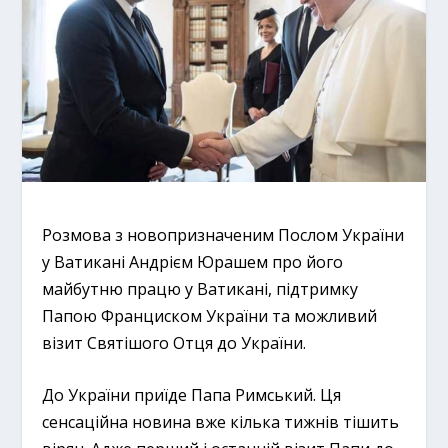
Розмова з новопризначеним Послом України
у Ватикані Андрієм Юрашем про його
майбутню працю у Ватикані, підтримку
Папою Франциском України та можливий
візит Святішого Отця до України.
До України приїде Папа Римський. Ця
сенсаційна новина вже кілька тижнів тішить