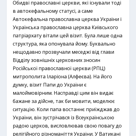
Обидві православні церкви, які існували тоді
в автокефальному статусі, а саме
Автокефальна православна церква України і
Українська православна церква Київського
патріархату вітали цей візит. Була лише одна
структура, яка опонувала йому. Буквально
нещодавно прозвучали меседжі від глави
Відділу зовнішніх церковних зносин
Російської православної церкви (РПЦ)
митрополита Іларіона (Алфеєва). На його
думку, візит Папи до України є
малоймовірним. Насправді цим він видає
бажане за дійсне, так би мовити, моделює
ситуацію. Коли папа востаннє приїжджав до
України, він зустрічався із Всеукраїнською
радою церков, висловлював свою повагу до
релігійного різноманіття України. У Ватикані