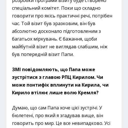
розробки програми візиту буде створено
спеціальний комітет. Поки що складно
говорити про якісь практичні речі, потрібен
час. Той візит був зразковим, він був
абсолютно досконало підготовленим з
багатьох міркувань. Є бажання, щоби
майбутній візит не виглядав слабшим, ніж
був попередній візит Папи.
ЗМІ повідомляють, що Папа може
зустрітися з главою РПЦ Кирилом. Чи
може понтифік вплинути на Кирила, чи
Кирило втілює лише волю Кремля?
Думаю, що сам Папа хоче цієї зустрічі. У
бюлетені, про який я згадував вище, він
говорить про мир. Це все невипадково. Усі