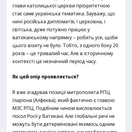
глави католицької церкви пріоритетною
стає саме українська тематика. Зауважу, що
нині російська дипломатія, і церковна, і
світська, дуже потужно працює у
ватиканському напрямку – робить усе, щоби
цього візиту не було. Тобто, з одного боку 20
років – це тривалий час. Але в історичному
контексті це незначний період часу.
Як цей опір проявляється?
Я вже згадував позиції митрополита РПЦ
Іларіона (Алфеєва), який фактично є главою
МЗС РПЦ. Подібним чином висловлюється
посол Росії у Ватикані. Але глобальні речі не
можуть бути детерміновані якимось одним
моментом, однією заявою, одним бажанням