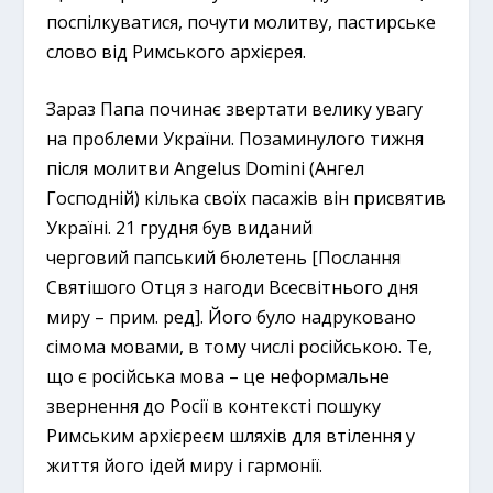
поспілкуватися, почути молитву, пастирське
слово від Римського архієрея.
Зараз Папа починає звертати велику увагу
на проблеми України. Позаминулого тижня
після молитви Angelus Domini (Ангел
Господній) кілька своїх пасажів він присвятив
Україні. 21 грудня був виданий
черговий папський бюлетень [Послання
Святішого Отця з нагоди Всесвітнього дня
миру – прим. ред]. Його було надруковано
сімома мовами, в тому числі російською. Те,
що є російська мова – це неформальне
звернення до Росії в контексті пошуку
Римським архієреєм шляхів для втілення у
життя його ідей миру і гармонії.