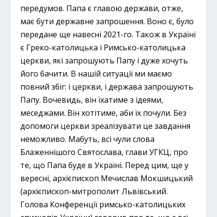
передумов. Папа є главою держави, отже,
має бути державне запрошення. Воно є, було
передане ще навесні 2021-го. Також в Україні
є Греко-католицька і Римсько-католицька
церкви, які запрошують Папу і дуже хочуть
його бачити. В нашій ситуації ми маємо
повний збіг: і церкви, і держава запрошують
Папу. Вочевидь, він їхатиме з ідеями,
меседжами. Він хотітиме, аби їх почули. Без
допомоги церкви зреалізувати це завдання
неможливо. Мабуть, всі чули слова
Блаженнішого Святослава, глави УГКЦ, про
те, що Папа буде в Україні. Перед цим, ще у
вересні, архієпископ Мечислав Мокшицький
(архієпископ-митрополит Львівський.
Голова Конференції римсько-католицьких