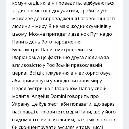
комунікації, які він провадить, відбуваються
з єдиною метою: долучитися, зробити усе
можливе для впровадження базової цінності
людини – миру. Я не маю жодних сумнівів у
цьому. Можна пригадати дзвінок Путіна до
Папи в день його народження.
Була зустріч Папи з митрополитом
Іларіоном, а це фактично друга людина за
впливовістю у Російській православній
церкві. Всі ці спілкування він використовує,
аби привернути увагу до питання миру.
Перед зустріччю з Іларіоном Папа у своїй
молитві Angelus Domini говорить про
Україну. Це був жест, аби показати, що зараз
насправді є пріоритетом для Папи, що у його
свідомості є визначальним, на чому він хотів
би сконцентрувати зусилля у тому числі