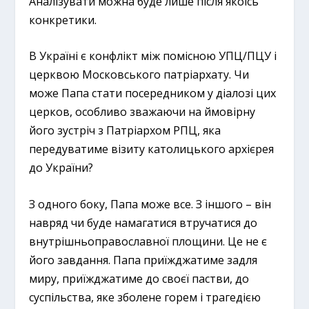
Аналізувати можна буде лише після якоїсь
конкретики.
В Україні є конфлікт між помісною УПЦ/ПЦУ і
церквою Московського патріархату. Чи
може Папа стати посередником у діалозі цих
церков, особливо зважаючи на ймовірну
його зустріч з Патріархом РПЦ, яка
передуватиме візиту католицького архієрея
до України?
З одного боку, Папа може все. З іншого – він
навряд чи буде намагатися втручатися до
внутрішньоправославної площини. Це не є
його завдання. Папа приїжджатиме задля
миру, приїжджатиме до своєї пастви, до
суспільства, яке зболене горем і трагедією