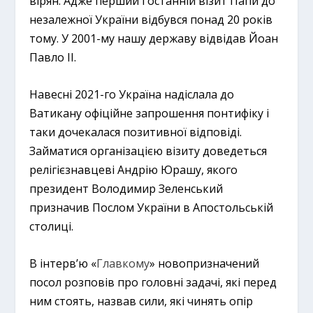
вірян. Адже перший і останній візит Папи до
незалежної України відбувся понад 20 років
тому. У 2001-му нашу державу відвідав Йоан
Павло II.
Навесні 2021-го Україна надіслала до
Ватикану офіційне запрошення понтифіку і
таки дочекалася позитивної відповіді.
Займатися організацією візиту доведеться
релігієзнавцеві Андрію Юрашу, якого
президент Володимир Зеленський
призначив Послом України в Апостольській
столиці.
В інтерв’ю «
Главкому
» новопризначений
посол розповів про головні задачі, які перед
ним стоять, назвав сили, які чинять опір