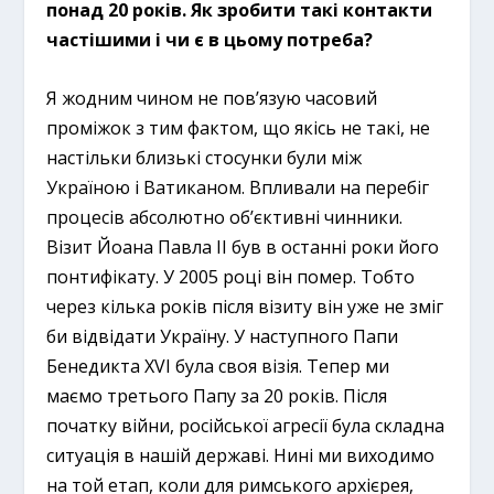
понад 20 років. Як зробити такі контакти
частішими і чи є в цьому потреба?
Я жодним чином не пов’язую часовий
проміжок з тим фактом, що якісь не такі, не
настільки близькі стосунки були між
Україною і Ватиканом. Впливали на перебіг
процесів абсолютно об’єктивні чинники.
Візит Йоана Павла ІІ був в останні роки його
понтифікату. У 2005 році він помер. Тобто
через кілька років після візиту він уже не зміг
би відвідати Україну. У наступного Папи
Бенедикта ХVI була своя візія. Тепер ми
маємо третього Папу за 20 років. Після
початку війни, російської агресії була складна
ситуація в нашій державі. Нині ми виходимо
на той етап, коли для римського архієрея,