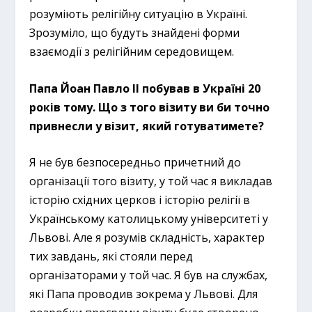
розуміють релігійну ситуацію в Україні.
Зрозуміло, що будуть знайдені форми
взаємодії з релігійним середовищем.
Папа Йоан Павло II побував в Україні 20
років тому. Що з того візиту ви би точно
привнесли у візит, який готуватимете?
Я не був безпосередньо причетний до
організації того візиту, у той час я викладав
історію східних церков і історію релігії в
Українському католицькому університеті у
Львові. Але я розумів складність, характер
тих завдань, які стояли перед
організаторами у той час. Я був на службах,
які Папа проводив зокрема у Львові. Для