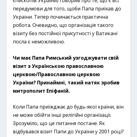
єпископів України) говорив про те, що є всі
передумови для того, щоби Папа приїхав до
України. Тепер починається практична
робота. Очевидно, що організація такого
візиту без постійної присутності у Ватикані
посла є неможливою.
Чи має Папа Римський узгоджувати свій
візит з Українською православною
церквою/Православною церквою
України? Принаймні, такий натяк зробив
митрополит Епіфаній.
Коли Папа приїжджає до будь-якої країни, він
не може обійти інші релігійні організації.
Зрозуміло, що це питання постане. Як
відбувався візит Папи до України у 2001 році?