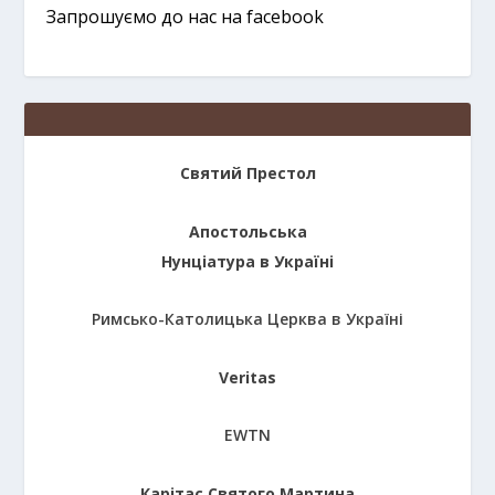
Запрошуємо до нас на facebook
Святий Престол
Апостольська
Нунціатура в Україні
Римсько-Католицька Церква в Україні
Veritas
EWTN
Карітас Святого Мартина