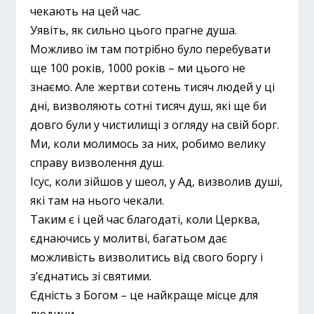
чекають на цей час.
Уявіть, як сильно цього прагне душа.
Можливо їм там потрібно було перебувати
ще 100 років, 1000 років – ми цього не
знаємо. Але жертви сотень тисяч людей у ці
дні, визволяють сотні тисяч душ, які ще би
довго були у чистилищі з огляду на свій борг.
Ми, коли молимось за них, робимо велику
справу визволення душ.
Ісус, коли зійшов у шеол, у Ад, визволив душі,
які там на нього чекали.
Таким є і цей час благодаті, коли Церква,
єднаючись у молитві, багатьом дає
можливість визволитись від свого боргу і
з’єднатись зі святими.
Єдність з Богом – це найкраще місце для