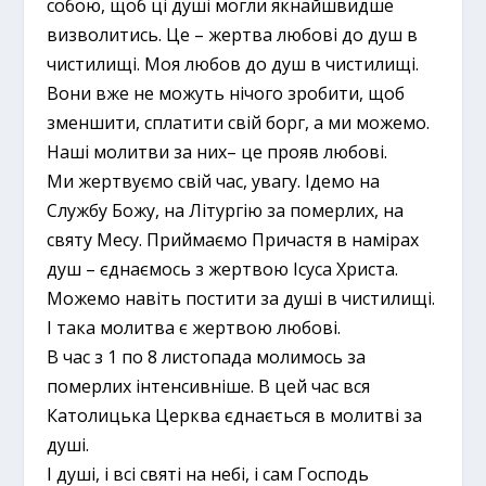
собою, щоб ці душі могли якнайшвидше
визволитись. Це – жертва любові до душ в
чистилищі. Моя любов до душ в чистилищі.
Вони вже не можуть нічого зробити, щоб
зменшити, сплатити свій борг, а ми можемо.
Наші молитви за них– це прояв любові.
Ми жертвуємо свій час, увагу. Ідемо на
Службу Божу, на Літургію за померлих, на
святу Месу. Приймаємо Причастя в намірах
душ – єднаємось з жертвою Ісуса Христа.
Можемо навіть постити за душі в чистилищі.
І така молитва є жертвою любові.
В час з 1 по 8 листопада молимось за
померлих інтенсивніше. В цей час вся
Католицька Церква єднається в молитві за
душі.
І душі, і всі святі на небі, і сам Господь