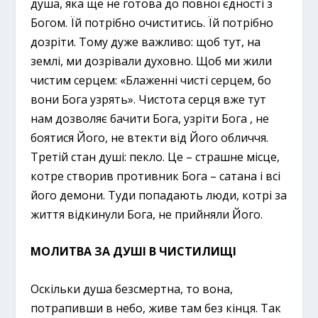
душа, яка ще не готова до повної єдності з
Богом. Їй потрібно очиститись. Їй потрібно
дозріти. Тому дуже важливо: щоб тут, на
землі, ми дозрівали духовно. Щоб ми жили
чистим серцем: «Блаженні чисті серцем, бо
вони Бога узрять». Чистота серця вже тут
нам дозволяє бачити Бога, узріти Бога , не
боятися Його, не втекти від Його обличчя.
Третій стан душі: пекло. Це – страшне місце,
котре створив противник Бога – сатана і всі
його демони. Туди попадають люди, котрі за
життя відкинули Бога, не прийняли Його.
МОЛИТВА ЗА ДУШІ В ЧИСТИЛИЩІ
Оскільки душа безсмертна, то вона,
потрапивши в небо, живе там без кінця. Так