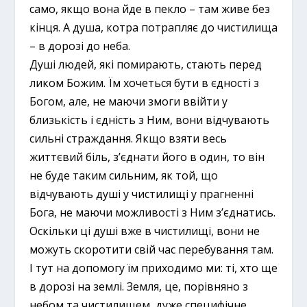
само, якщо вона йде в пекло – там живе без
кінця. А душа, котра потрапляє до чистилища
– в дорозі до неба.
Душі людей, які помирають, стають перед
ликом Божим. Їм хочеться бути в єдності з
Богом, але, не маючи змоги ввійти у
близькість і єдність з Ним, вони відчувають
сильні страждання. Якщо взяти весь
життєвий біль, з’єднати його в один, то він
не буде таким сильним, як той, що
відчувають душі у чистилищі у прагненні
Бога, не маючи можливості з Ним з’єднатись.
Оскільки ці душі вже в чистилищі, вони не
можуть скоротити свій час перебування там.
І тут на допомогу їм приходимо ми: ті, хто ще
в дорозі на землі. Земля, це, порівняно з
небом та чистилищем, дуже специфічне