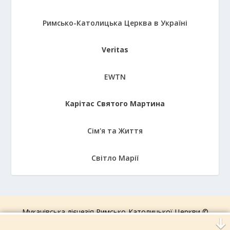
Римсько-Католицька Церква в Україні
Veritas
EWTN
Карітас Святого Мартина
Сім'я та Життя
Світло Марії
Мукачівська дієцезія Римсько-Католицької Церкви ©
2006-2026.