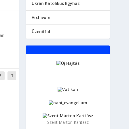
Ukrán Katolikus Egyház
Аrchívum
Üzenőfal
-án
3
Szent Márton Karitász