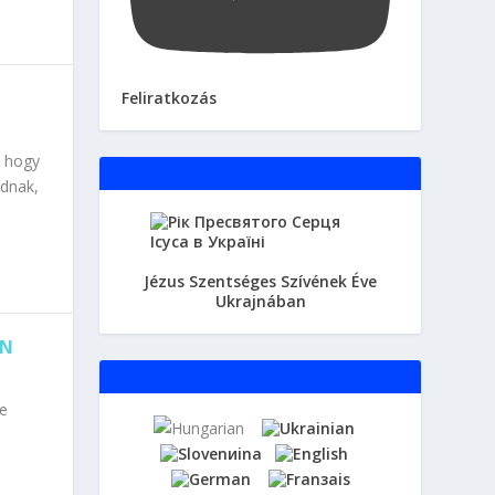
Feliratkozás
, hogy
adnak,
Jézus Szentséges Szívének Éve
Ukrajnában
ÁN
e