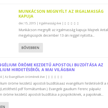
MUNKÁCSON MEGNYÍLT AZ IRGALMASSÁG
KAPUJA
dec 15, 2015
|
Irgalmasság éve
|
Munkácson megnyílt az irgalmasság kapuja Majnek Antal
megyéspüspök december 13-án reggel nyitotta...
BŐVEBBEN
NGÉLIUM ÖRÖME KEZDETŰ APOSTOLI BUZDÍTÁSA AZ
LIUM HIRDETÉSÉRŐL A MAI VILÁGBAN
14
|
Az Evangélium örömének éve
|
lium öröme kezdetű apostoli buzdításaaz evangélium hirdetéséről a 
(Letölthető pdf formátumban.) Evangelii gaudium Ferenc pápaAz
m öröme kezdetű apostoli buzdítása a püspököknek, a papoknak...
BEN