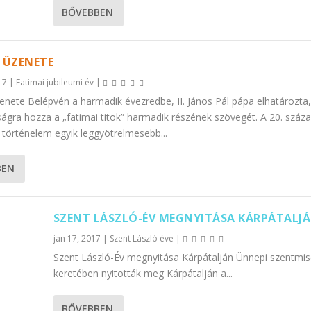
BŐVEBBEN
 ÜZENETE
17
|
Fatimai jubileumi év
|
enete Belépvén a harmadik évezredbe, II. János Pál pápa elhatározta
ságra hozza a „fatimai titok” harmadik részének szövegét. A 20. száz
 történelem egyik leggyötrelmesebb...
BEN
SZENT LÁSZLÓ-ÉV MEGNYITÁSA KÁRPÁTALJ
jan 17, 2017
|
Szent László éve
|
Szent László-Év megnyitása Kárpátalján Ünnepi szentmis
keretében nyitották meg Kárpátalján a...
BŐVEBBEN