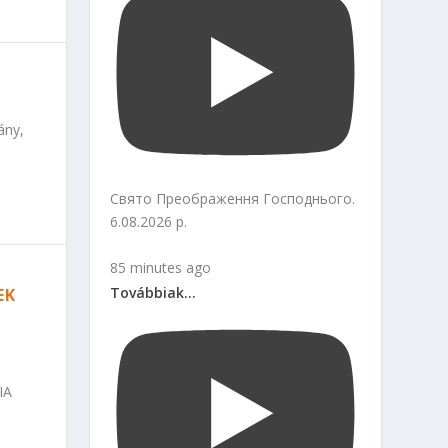
ány,
Свято Преображення Господнього.
6.08.2026 р.
85 minutes ago
Továbbiak...
EK
IA