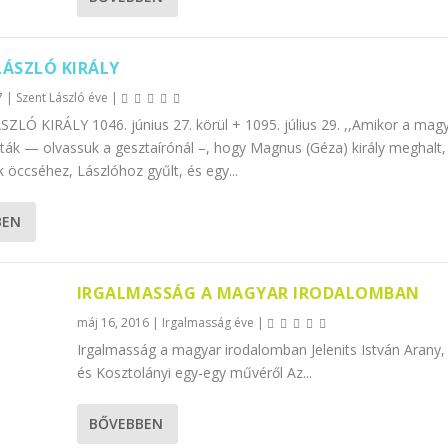
LÁSZLÓ KIRÁLY
7
|
Szent László éve
|
ZLÓ KIRÁLY 1046. június 27. körül + 1095. július 29. ,,Amikor a mag
ták — olvassuk a gesztaírónál –, hogy Magnus (Géza) király meghalt,
 öccséhez, Lászlóhoz gyűlt, és egy...
BEN
IRGALMASSÁG A MAGYAR IRODALOMBAN
máj 16, 2016
|
Irgalmasság éve
|
Irgalmasság a magyar irodalomban Jelenits István Arany,
és Kosztolányi egy-egy művéről Az...
BŐVEBBEN