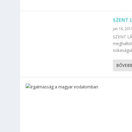
SZENT 
jan 16, 201
SZENT LÁS
meghallot
sokaságuk
BŐVEB