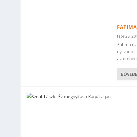
FATIMA
febr 28, 20
Fatima üz
nyilvános
az emberi
BŐVEB