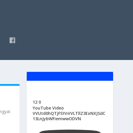
F
A
C
E
B
O
O
K
12
0
YouTube Video
ngyal-
VVUtd0hQTjFSYnVVLTllZ3ExNXJSdC
13LnJybWFiemwwODVN