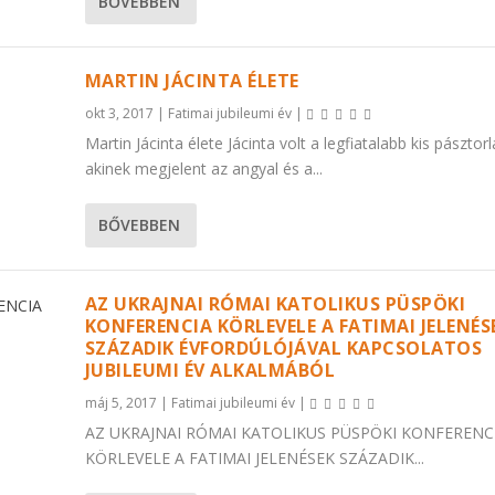
BŐVEBBEN
MARTIN JÁCINTA ÉLETE
okt 3, 2017
|
Fatimai jubileumi év
|
Martin Jácinta élete Jácinta volt a legfiatalabb kis pásztorl
akinek megjelent az angyal és a...
BŐVEBBEN
AZ UKRAJNAI RÓMAI KATOLIKUS PÜSPÖKI
KONFERENCIA KÖRLEVELE A FATIMAI JELENÉS
SZÁZADIK ÉVFORDÚLÓJÁVAL KAPCSOLATOS
JUBILEUMI ÉV ALKALMÁBÓL
máj 5, 2017
|
Fatimai jubileumi év
|
AZ UKRAJNAI RÓMAI KATOLIKUS PÜSPÖKI KONFERENC
KÖRLEVELE A FATIMAI JELENÉSEK SZÁZADIK...