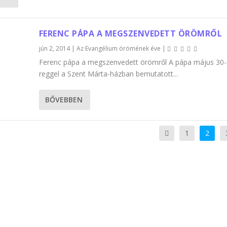
FERENC PÁPA A MEGSZENVEDETT ÖRÖMRŐL
jún 2, 2014
|
Az Evangélium örömének éve
|
Ferenc pápa a megszenvedett örömről A pápa május 30
reggel a Szent Márta-házban bemutatott...
BŐVEBBEN
1
2