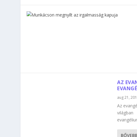
AZ EVA
EVANGÉ
aug 21, 20
Az evangé
világban 
evangéliu
BŐVEB