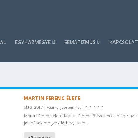
AL
EGYHÁZMEGYE
SEMATIZMUS
KAPCSOLAT
MARTIN FERENC ÉLETE
okt 3, 2017
|
Fatimai jubileumi év
|
Martin Ferenc élete Martin Ferenc 8 éves volt, mikor az a
jelenések megkezdődtek, Isten...