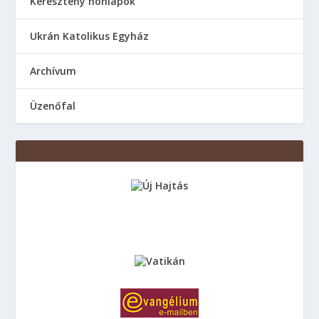
Keresztény honlapok
Ukrán Katolikus Egyház
Аrchívum
Üzenőfal