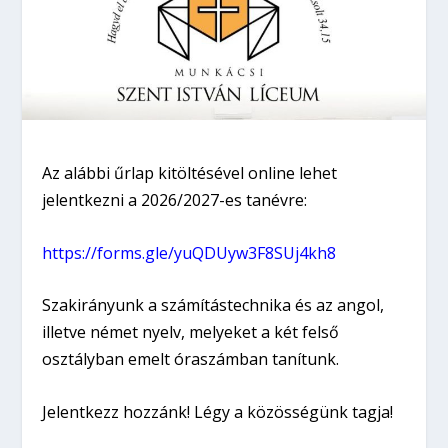
Az alábbi űrlap kitöltésével online lehet
jelentkezni a 2026/2027-es tanévre:
https://forms.gle/yuQDUyw3F8SUj4kh8
Szakirányunk a számítástechnika és az angol,
illetve német nyelv, melyeket a két felső
osztályban emelt óraszámban tanítunk.
Jelentkezz hozzánk! Légy a közösségünk tagja!